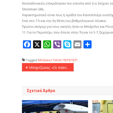
Θεσσαλονικείς επικράτησαν πιο εύκολα από ό,τι δείχνει το
Stoiximan GBL.
Χαρακτηριστικό είναι πως η ομάδα του Καντσελιέρι ευστόχ
έτσι στο 7-5 και την 3η θέση του βαθμολογικού πίνακα.
Πρώτοι σκόρερ για τους νικητές ήταν οι Μπάρτλεϊ και Ρέι
11. Για το Περιστέρι, που έπεσε στην 7η και το 5-7, ξεχώρι
Facebook
X
WhatsApp
Viber
Skype
Email
Μοιρ
Tagged
Μπάσκετ
ΠΑΟΚ
ΠΕΡΙΣΤΕΡΙ
Πλοήγηση
Μπαρτζώκας: «Οι παίκτες μου είναι επαγγελματίες και πληρώνονται για όλα τα παιχνίδια»
άρθρων
Σχετικά Άρθρα