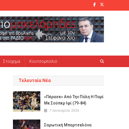
Στοίχημα
Κουτσομπολιό
Τελευταία Νέα
«Πέρασε» Από Την Πόλη Η Παρί
Με Σούπερ Ιφί (79-84)
7 Ιανουαρίου 2026
Σαρωτική Μπαρτσελόνα