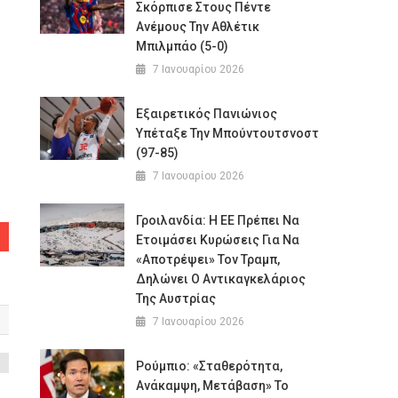
Σκόρπισε Στους Πέντε
Ανέμους Την Αθλέτικ
Μπιλμπάο (5-0)
7 Ιανουαρίου 2026
Εξαιρετικός Πανιώνιος
Υπέταξε Την Μπούντουτσνοστ
(97-85)
7 Ιανουαρίου 2026
Γροιλανδία: Η ΕΕ Πρέπει Να
Ετοιμάσει Κυρώσεις Για Να
«αποτρέψει» Τον Τραμπ,
Δηλώνει Ο Αντικαγκελάριος
Της Αυστρίας
7 Ιανουαρίου 2026
Ρούμπιο: «Σταθερότητα,
Ανάκαμψη, Μετάβαση» Το