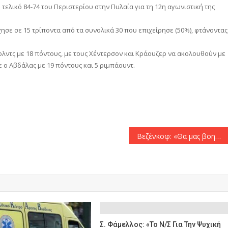
 τελικό 84-74 του Περιστερίου στην Πυλαία για τη 12η αγωνιστική της
ησε σε 15 τρίποντα από τα συνολικά 30 που επιχείρησε (50%), φτάνοντας
νολντς με 18 πόντους, με τους Χέντερσον και Κράουζερ να ακολουθούν με
σε ο Αβδάλας με 19 πόντους και 5 ριμπάουντ.
αστείτε
Βεζένκοφ: «Θα μας βοηθήσει πολύ ο Μένσα»
Σ. Φάμελλος: «Το Ν/σ Για Την Ψυχική