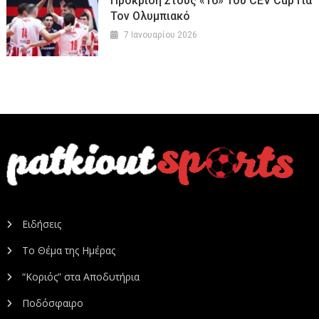
Πρόκριση Στους «16» Του CEV Cup Για
Τον Ολυμπιακό
7 Ιανουαρίου 2026
Ειδήσεις
Το Θέμα της Ημέρας
“Κοριός” στα Αποδυτήρια
Ποδόσφαιρο