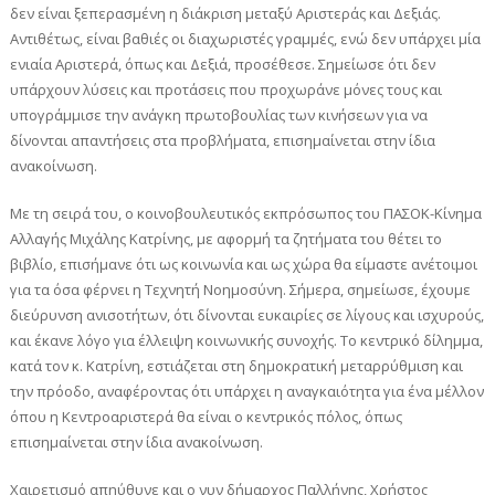
δεν είναι ξεπερασμένη η διάκριση μεταξύ Αριστεράς και Δεξιάς.
Αντιθέτως, είναι βαθιές οι διαχωριστές γραμμές, ενώ δεν υπάρχει μία
ενιαία Αριστερά, όπως και Δεξιά, προσέθεσε. Σημείωσε ότι δεν
υπάρχουν λύσεις και προτάσεις που προχωράνε μόνες τους και
υπογράμμισε την ανάγκη πρωτοβουλίας των κινήσεων για να
δίνονται απαντήσεις στα προβλήματα, επισημαίνεται στην ίδια
ανακοίνωση.
Με τη σειρά του, ο κοινοβουλευτικός εκπρόσωπος του ΠΑΣΟΚ-Κίνημα
Αλλαγής Μιχάλης Κατρίνης, με αφορμή τα ζητήματα του θέτει το
βιβλίο, επισήμανε ότι ως κοινωνία και ως χώρα θα είμαστε ανέτοιμοι
για τα όσα φέρνει η Τεχνητή Νοημοσύνη. Σήμερα, σημείωσε, έχουμε
διεύρυνση ανισοτήτων, ότι δίνονται ευκαιρίες σε λίγους και ισχυρούς,
και έκανε λόγο για έλλειψη κοινωνικής συνοχής. Το κεντρικό δίλημμα,
κατά τον κ. Κατρίνη, εστιάζεται στη δημοκρατική μεταρρύθμιση και
την πρόοδο, αναφέροντας ότι υπάρχει η αναγκαιότητα για ένα μέλλον
όπου η Κεντροαριστερά θα είναι ο κεντρικός πόλος, όπως
επισημαίνεται στην ίδια ανακοίνωση.
Χαιρετισμό απηύθυνε και ο νυν δήμαρχος Παλλήνης, Χρήστος