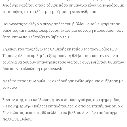
Αηδόνης, κατά τον οποίο τόνισε πόσο σημαντικό είναι να εκφράζουμε
τις απόψεις και τις ιδέες μας με έμφαση στον άνθρωπο.
Παίρνοντας τον λόγο ο συγγραφέας του βιβλίου, αφού ευχαρίστησε
ομιλητές και παρευρισκομένους, έκανε μια σύντομη παρουσίαση των
ζητημάτων που εξετάζει το βιβλίο του.
Σημειώνεται πως λόγω της θλιβερής επετείου της τραγωδίας των
Τεμπών, όλοι οι ομιλητές εξέφρασαν τη θλίψη τους και την αγωνία
τους για να δοθούν απαντήσεις τόσο για τους συγγενείς των θυμάτων
όσο και για ολόκληρη την κοινωνία.
Μετά το πέρας των ομιλιών, ακολούθησε ενδιαφέρουσα συζήτηση με
το κοινό
Συντονιστής της εκδήλωσης ήταν ο δημοσιογράφος της εφημερίδας
«Η Καθημερινή», Παύλος Παπαδόπουλος, ο οποίος επεσήμανε ότι ο κ.
Ξενοκώστας μέσα στις 80 σελίδες του βιβλίου δίνει ένα απόσταγμα
πολλών βιβλίων.