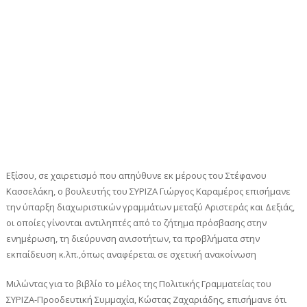
Εξίσου, σε χαιρετισμό που απηύθυνε εκ μέρους του Στέφανου
Κασσελάκη, ο βουλευτής του ΣΥΡΙΖΑ Γιώργος Καραμέρος επισήμανε
την ύπαρξη διαχωριστικών γραμμάτων μεταξύ Αριστεράς και Δεξιάς,
οι οποίες γίνονται αντιληπτές από το ζήτημα πρόσβασης στην
ενημέρωση, τη διεύρυνση ανισοτήτων, τα προβλήματα στην
εκπαίδευση κ.λπ.,όπως αναφέρεται σε σχετική ανακοίνωση
Μιλώντας για το βιβλίο το μέλος της Πολιτικής Γραμματείας του
ΣΥΡΙΖΑ-Προοδευτική Συμμαχία, Κώστας Ζαχαριάδης, επισήμανε ότι