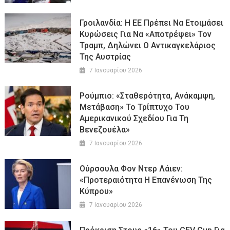
Γροιλανδία: Η ΕΕ Πρέπει Να Ετοιμάσει
Κυρώσεις Για Να «αποτρέψει» Τον
Τραμπ, Δηλώνει Ο Αντικαγκελάριος
Της Αυστρίας
7 Ιανουαρίου 2026
Ρούμπιο: «Σταθερότητα, Ανάκαμψη,
Μετάβαση» Το Τρίπτυχο Του
Αμερικανικού Σχεδίου Για Τη
Βενεζουέλα»
7 Ιανουαρίου 2026
Ούρσουλα Φον Ντερ Λάιεν:
«Προτεραιότητα Η Επανένωση Της
Κύπρου»
7 Ιανουαρίου 2026