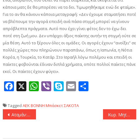
ένας άνθρωπος που θέλει να πάρει διαρκείας και σκέφτεται ότι
κάποια ματς δε θα μπορέσει να τα δει. Τιμωρηθήκαμε ενώ δε φταίμε».
Για το αν θα κάνουν κάποια μεταγραφή: «Δεν έχουμε σταματήσει ποτέ
να βλέπουμε την αγορά επειδή ανά πάσα στιγμή μπορεί να γίνουν
απρόβλεπτα πράγματα. Αυτό που έχει γίνει φέτος δεν το έχω δει
ποτέ στη ζωή μου. Δεν υπάρχει άξιος παίκτης αυτήν τη στιγμή ούτε σε
μία θέση. Αυτό το ξέρουν όλες οι ομάδες. Οι αγορές έχουν “ανοίξει” σε
πολλές χώρες που πληρώνουν παραπάνω, όπως η Ιαπωνία, η Νότια
Κορέα, η Τουρκία, το Κατάρ. Στο Ισραήλ λόγω πολέμου και επειδή οι
παίκτες φοβούνται έδιναν διπλά χρήματα, οπότε πολλοί παίκτες πάνε
εκεί. Οι παίκτες έχουν φύγει».
Facebook
X
WhatsApp
Viber
Skype
Email
Μοιραστεί
Tagged
AEK
ΒΟΝΝΗ
Μπάσκετ
ΣΑΚΟΤΑ
Πλοήγηση
Αταμάν: «Το δεύτερο παιχνίδι της διαβολοβδομάδας είναι πάντα πιο επικίνδυνο»
Κυρ. Μητσοτάκης: «Να στείλουμε ξεκάθαρο μήνυμα στην Σερβία ότι η θέση της είναι στην ευρωπαϊκή οικογένεια»
άρθρων