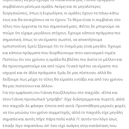
συμβαίνουν μέσα μια ομάδα. Ακόμη και σε μεγαλύτερες
διοργανώσεις, όπως η Ευρωλίγκα, οι ομάδες έχουν τα πάνω-κάτω
τους και θα συνεχίσουν να το έχουν. Το θέμα είναι τι συμβαίνει στο
τέλος που έρχονται τα πιο σημαντικά ματς. Φέτος δε μπορούμε να
πούμε ότι είχαμε μεγάλους στόχους. Έχουμε κάποια πράγματα πιο
σημαντικά, όπως το να είμαστε σωστοί, να αποκτήσουμε
εμπιστοσύνη. Εμείς ξέρουμε ότι το όνομά μας είναι μεγάλο. Έχουμε
και κάποια πράγματα που διορθώνουμε στον οικονομικό τομέα.
Πιστεύω ότι του χρόνου η ομάδα θα βλέπει πιο άνετα το μέλλον και
θα προετοιμαστούμε και από τώρα. Γενικά πρέπει να είμαστε πιο
ισχυροί και σε άλλα πράγματα. Εμάς δε μας πίστευαν, αλλά θα
δείξουμε πως μέχρι το τέλος θα είμαστε εντάξει και από του χρόνου
θα μας πιστεύουν και άλλοι».
Για την εμφάνιση του Γιάννη Κουζέλογλου στο παιχνίδι: «Είπα και
στον Γιάννη προσωπικά “μπράβο”. Είχε διάστρεμμα και πυρετό, αλλά
στο παιχνίδι δε φάνηκε τίποτα από αυτά. Προσπάθησα μερικές φορές
να του μειώσω τον χρόνο συμμετοχής, αλλά το παιχνίδι είχε μεγάλη
σημασία και αυτός πήγε πάρα πολύ καλά. Γι’ αυτόν τον λόγο ίσως
έπαιξε λίγο παραπάνω απ’ όσο είχε ανάγκη στην κατάσταση που