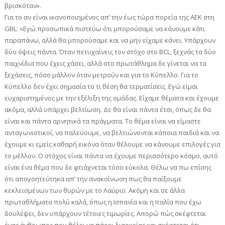
βρισκόταν».
Για το αν είναι ικανοποιημένος απ’ την έως τώρα πορεία της ΑΕΚ στη
GBL: «Εγώ προσωπικά πιστεύω ότι μπορούσαμε να κάνουμε κάτι
παραπάνω, αλλά θα μπορούσαμε και να μην είχαμε κάνει. Υπάρχουν
δύο όψεις πάντα. Όταν πετυχαίνεις τον στόχο στο BCL, ξεχνάς τα δύο
παιχνίδια που έχεις χάσει, αλλά στο πρωτάθλημα δε γίνεται να τα
ξεχάσεις, πόσο μάλλον όταν μετρούν και για το Κύπελλο. Για το
Κύπελλο δεν έχει σημασία το τι θέση θα τερματίσεις. Εγώ είμαι
ευχαριστημένος με την εξέλιξη της ομάδας. Είχαμε θέματα και έχουμε
ακόμα, αλλά υπάρχει βελτίωση. Δε θα είναι πάντα έτσι, όπως δε θα
είναι και πάντα αρνητικά τα πράγματα. Το θέμα είναι να είμαστε
ανταγωνιστικοί, να παλεύουμε, να βελτιώνονται κάποια παιδιά και να
έχουμε κι εμείς καθαρή εικόνα όταν θέλουμε να κάνουμε επιλογές για
το μέλλον. Ο στόχος είναι πάντα να έχουμε περισσότερο κόσμο, αυτό
είναι ένα θέμα που δε φτιάχνεται τόσο εύκολα. Θέλω να πω επίσης
ότι απογοητεύτηκα απ’ την ανακοίνωση πως θα παίξουμε
κεκλεισμένων των θυρών με το Λαύριο. Ακόμη και σε άλλα
πρωταθλήματα πολύ καλά, όπως η Ισπανία και η Ιταλία που έχω
δουλέψει, δεν υπάρχουν τέτοιες τιμωρίες. Απορώ πώς σκέφτεται