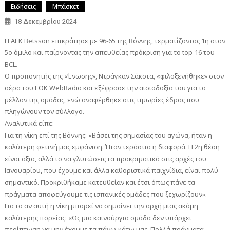
Ειδήσεις
Μπάσκετ
18 Δεκεμβρίου 2024
Η ΑΕΚ Betsson επικράτησε με 96-65 της Βόννης, τερματίζοντας 1η στον
5ο όμιλο και παίρνοντας την απευθείας πρόκριση για το top-16 του
BCL.
Ο προπονητής της «Ένωσης», Ντράγκαν Σάκοτα, «φιλοξενήθηκε» στον
αέρα του EOK WebRadio και εξέφρασε την αισιοδοξία του για το
μέλλον της ομάδας, ενώ αναφέρθηκε στις τιμωρίες έδρας που
πληγώνουν τον σύλλογο.
Αναλυτικά είπε:
Για τη νίκη επί της Βόννης: «Βάσει της σημασίας του αγώνα, ήταν η
καλύτερη φετινή μας εμφάνιση. Ήταν τεράστια η διαφορά. Η 2η θέση
είναι άξια, αλλά το να γλυτώσεις τα προκριματικά στις αρχές του
Ιανουαρίου, που έχουμε και άλλα καθοριστικά παιχνίδια, είναι πολύ
σημαντικό. Προκριθήκαμε κατευθείαν και έτσι όπως πάνε τα
πράγματα αποφεύγουμε τις ισπανικές ομάδες που ξεχωρίζουν».
Για το αν αυτή η νίκη μπορεί να σημαίνει την αρχή μιας ακόμη
καλύτερης πορείας: «Ως μια καινούργια ομάδα δεν υπάρχει
περίπτωση να μην έχουμε τα πάνω-κάτω μας. Πολλά πράγματα