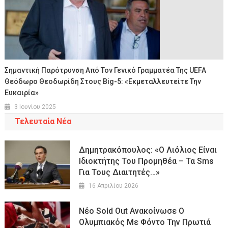
Σημαντική Παρότρυνση Από Τον Γενικό Γραμματέα Της UEFA
Θεόδωρο Θεοδωρίδη Στους Big-5: «Εκμεταλλευτείτε Την
Ευκαιρία»
3 Ιουνίου 2025
Τελευταία Νέα
Δημητρακόπουλος: «Ο Λιόλιος Είναι
Ιδιοκτήτης Του Προμηθέα – Τα Sms
Για Τους Διαιτητές…»
16 Απριλίου 2026
Nέο Sold Out Ανακοίνωσε Ο
Ολυμπιακός Με Φόντο Την Πρωτιά