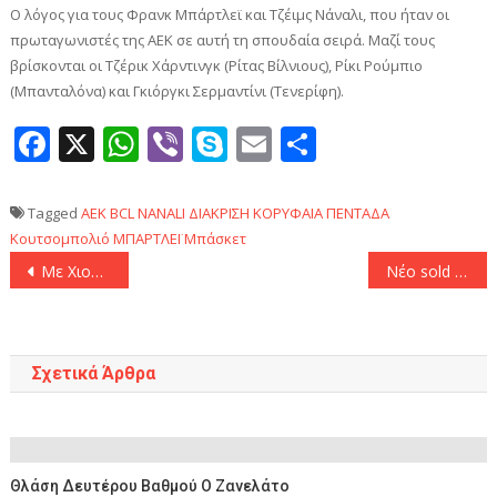
Ο λόγος για τους Φρανκ Μπάρτλεϊ και Τζέιμς Νάναλι, που ήταν οι
πρωταγωνιστές της ΑΕΚ σε αυτή τη σπουδαία σειρά. Μαζί τους
βρίσκονται οι Τζέρικ Χάρντινγκ (Ρίτας Βίλνιους), Ρίκι Ρούμπιο
(Μπανταλόνα) και Γκιόργκι Σερμαντίνι (Τενερίφη).
Facebook
X
WhatsApp
Viber
Skype
Email
Μοιραστεί
Tagged
AEK
BCL
NANALI
ΔΙΑΚΡΙΣΗ
ΚΟΡΥΦΑΙΑ ΠΕΝΤΑΔΑ
Κουτσομπολιό
ΜΠΑΡΤΛΕΪ
Μπάσκετ
Πλοήγηση
Με Χιουζ η αναδιαμόρφωση του ρόστερ της Λίβερπουλ το καλοκαίρι
Nέο sold out ανακοίνωσε ο Ολυμπιακός με φόντο την πρωτιά
άρθρων
Σχετικά Άρθρα
Θλάση Δευτέρου Βαθμού Ο Ζανελάτο