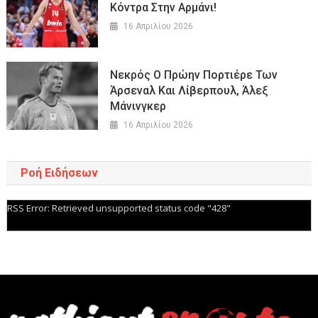
Κόντρα Στην Αρμάνι!
16 Απριλίου 2026
Νεκρός Ο Πρώην Πορτιέρε Των
Άρσεναλ Και Λίβερπουλ, Άλεξ
Μάνινγκερ
16 Απριλίου 2026
Ροή Ειδήσεων
RSS Error: Retrieved unsupported status code "428"