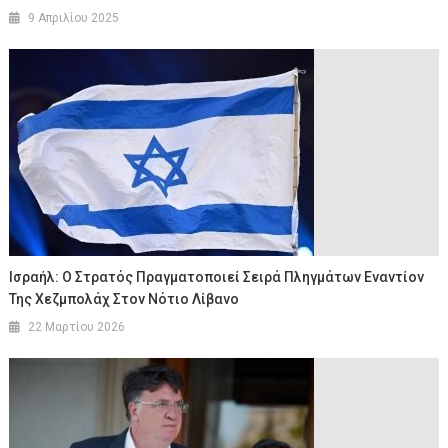
9 Απριλίου 2025
Ισραήλ: Ο Στρατός Πραγματοποιεί Σειρά Πληγμάτων Εναντίον
Της Χεζμπολάχ Στον Νότιο Λίβανο
22 Μαρτίου 2026