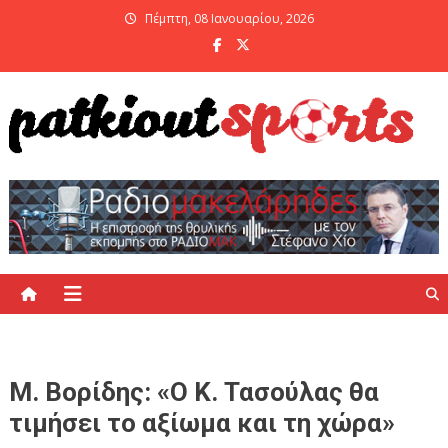
Skip
Πέμπτη, 08 Ιανουαρίου, 2026
to
content
PatKiout Sports
Ό,τι θες να μάθεις στο patkiout – Όλα τα Αθλητικά Νέα
Μ. Βορίδης: «Ο Κ. Τασούλας θα
τιμήσει το αξίωμα και τη χώρα»