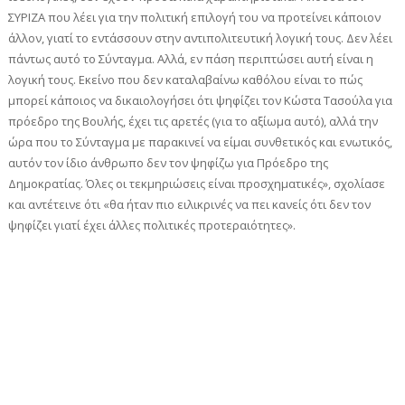
ΣΥΡΙΖΑ που λέει για την πολιτική επιλογή του να προτείνει κάποιον
άλλον, γιατί το εντάσσουν στην αντιπολιτευτική λογική τους. Δεν λέει
πάντως αυτό το Σύνταγμα. Αλλά, εν πάση περιπτώσει αυτή είναι η
λογική τους. Εκείνο που δεν καταλαβαίνω καθόλου είναι το πώς
μπορεί κάποιος να δικαιολογήσει ότι ψηφίζει τον Κώστα Τασούλα για
πρόεδρο της Βουλής, έχει τις αρετές (για το αξίωμα αυτό), αλλά την
ώρα που το Σύνταγμα με παρακινεί να είμαι συνθετικός και ενωτικός,
αυτόν τον ίδιο άνθρωπο δεν τον ψηφίζω για Πρόεδρο της
Δημοκρατίας. Όλες οι τεκμηριώσεις είναι προσχηματικές», σχολίασε
και αντέτεινε ότι «θα ήταν πιο ειλικρινές να πει κανείς ότι δεν τον
ψηφίζει γιατί έχει άλλες πολιτικές προτεραιότητες».