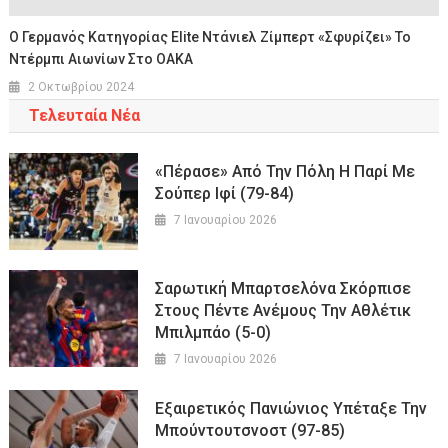
Ο Γερμανός Κατηγορίας Elite Ντάνιελ Ζίμπερτ «σφυρίζει» Το
Ντέρμπι Αιωνίων Στο ΟΑΚΑ
2 Οκτωβρίου 2024
Τελευταία Νέα
«Πέρασε» Από Την Πόλη Η Παρί Με
Σούπερ Ιφί (79-84)
7 Ιανουαρίου 2026
Σαρωτική Μπαρτσελόνα Σκόρπισε
Στους Πέντε Ανέμους Την Αθλέτικ
Μπιλμπάο (5-0)
7 Ιανουαρίου 2026
Εξαιρετικός Πανιώνιος Υπέταξε Την
Μπούντουτσνοστ (97-85)