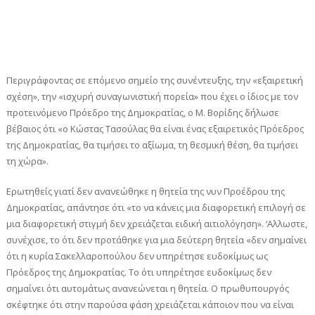
Περιγράφοντας σε επόμενο σημείο της συνέντευξης, την «εξαιρετική
σχέση», την «ισχυρή συναγωνιστική πορεία» που έχει ο ίδιος με τον
προτεινόμενο Πρόεδρο της Δημοκρατίας, ο Μ. Βορίδης δήλωσε
βέβαιος ότι «ο Κώστας Τασούλας θα είναι ένας εξαιρετικός Πρόεδρος
της Δημοκρατίας, θα τιμήσει το αξίωμα, τη θεσμική θέση, θα τιμήσει
τη χώρα».
Ερωτηθείς γιατί δεν ανανεώθηκε η θητεία της νυν Προέδρου της
Δημοκρατίας, απάντησε ότι «το να κάνεις μια διαφορετική επιλογή σε
μια διαφορετική στιγμή δεν χρειάζεται ειδική αιτιολόγηση». ‘Αλλωστε,
συνέχισε, το ότι δεν προτάθηκε για μια δεύτερη θητεία «δεν σημαίνει
ότι η κυρία Σακελλαροπούλου δεν υπηρέτησε ευδοκίμως ως
Πρόεδρος της Δημοκρατίας. Το ότι υπηρέτησε ευδοκίμως δεν
σημαίνει ότι αυτομάτως ανανεώνεται η θητεία. Ο πρωθυπουργός
σκέφτηκε ότι στην παρούσα φάση χρειάζεται κάποιον που να είναι