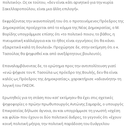
πολιτικός». Ως εκ τούτου, «δεν είναι κάτι αρνητικό για την κυρία
Σακελλαροπούλου, είναι μια άλλη επιλογή».
Εκφράζοντας την ικανοποίησή του ότι ο προτεινόμενος Πρόεδρος της
Δημοκρατίας προέρχεται από το κόμμα της Νέας Δημοκρατίας, ο Μ.
Βορίδης υπογράμμισε επίσης ότι «το πολιτικό ποιον, το βάθος, η
πνευματική καλλιέργεια και το ήθος είναι εγγυήσεις ότι θα κάνει
εξαιρετικά καλά τη δουλειά». Προχώρησε δε, στην εκτίμηση ότι ο κ.
Τασούλας θα ψηφισθεί και από ανεξάρτητους βουλευτές.
Επαναλαμβάνοντας δε, το ερώτημα προς την αντιπολίτευση γιατί
«ενώ ψήφισε τον Κ. Τασούλα ως πρόεδρο της Βουλής, δεν θα είναι
καλός ως Πρόεδρος της Δημοκρατίας;», χαρακτήρισε «αδιανόητη» τη
λογική του ΠΑΣΟΚ.
Ερωτηθείς για τη στάση που κατ’ εκτίμησιν θα έχει στις σχετικές
ψηφοφορίες ο πρώην πρωθυπουργός Αντώνης Σαμαράς, ο υπουργός
Επικρατείας δήλωσε άγνοια, αν και υπογράμμισε τη γνωστή «σχέση
και φιλία» που έχουν οι δύο πολιτικοί άνδρες, το γεγονός ότι «έχουν
κοινή πολιτική μήτρα, την πολιτική παράδοση του Ευάγγελου