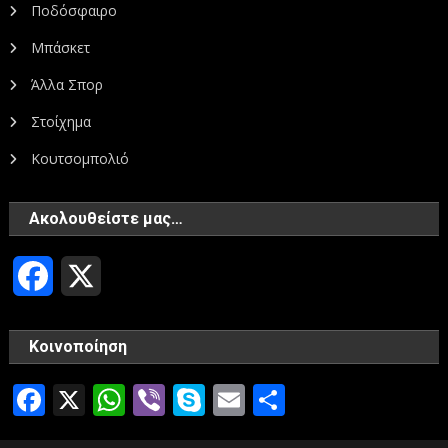
Ποδόσφαιρο
Μπάσκετ
Άλλα Σπορ
Στοίχημα
Κουτσομπολιό
Ακολουθείστε μας…
Facebook
X
Κοινοποίηση
Facebook
X
WhatsApp
Viber
Skype
Email
Μοιραστεί