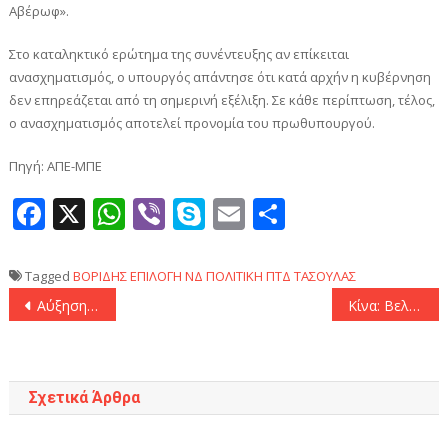
Αβέρωφ».
Στο καταληκτικό ερώτημα της συνέντευξης αν επίκειται
ανασχηματισμός, ο υπουργός απάντησε ότι κατά αρχήν η κυβέρνηση
δεν επηρεάζεται από τη σημερινή εξέλιξη. Σε κάθε περίπτωση, τέλος,
ο ανασχηματισμός αποτελεί προνομία του πρωθυπουργού.
Πηγή: ΑΠΕ-ΜΠΕ
Facebook
X
WhatsApp
Viber
Skype
Email
Μοιραστεί
Tagged
ΒΟΡΙΔΗΣ
ΕΠΙΛΟΓΗ
ΝΔ
ΠΟΛΙΤΙΚΗ
ΠΤΔ
ΤΑΣΟΥΛΑΣ
Πλοήγηση
Αύξηση 22% κατέγραψαν τα επιβατικά ταξίδια ανάμεσα στην ηπειρωτική Κίνα το Μακάο και το Χονγκ Κονγκ
Κίνα: Βελτιώθηκε η επιχειρηματική παρουσία των μικρών και μικρομεσαίων επιχειρήσεων
άρθρων
Σχετικά Άρθρα