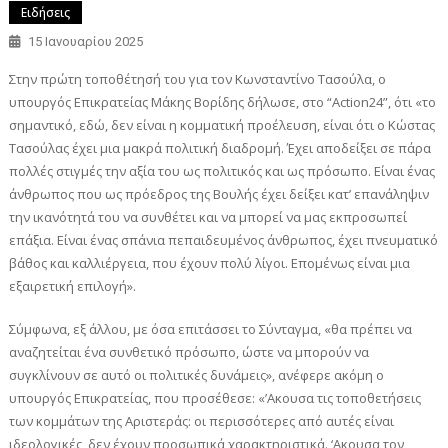
Ειδήσεις
15 Ιανουαρίου 2025
Στην πρώτη τοποθέτησή του για τον Κωνσταντίνο Τασούλα, ο
υπουργός Επικρατείας Μάκης Βορίδης δήλωσε, στο “Action24”, ότι «το
σημαντικό, εδώ, δεν είναι η κομματική προέλευση, είναι ότι ο Κώστας
Τασούλας έχει μια μακρά πολιτική διαδρομή. Έχει αποδείξει σε πάρα
πολλές στιγμές την αξία του ως πολιτικός και ως πρόσωπο. Είναι ένας
άνθρωπος που ως πρόεδρος της Βουλής έχει δείξει κατ’ επανάληψιν
την ικανότητά του να συνθέτει και να μπορεί να μας εκπροσωπεί
επάξια. Είναι ένας σπάνια πεπαιδευμένος άνθρωπος, έχει πνευματικό
βάθος και καλλιέργεια, που έχουν πολύ λίγοι. Επομένως είναι μια
εξαιρετική επιλογή».
Σύμφωνα, εξ άλλου, με όσα επιτάσσει το Σύνταγμα, «θα πρέπει να
αναζητείται ένα συνθετικό πρόσωπο, ώστε να μπορούν να
συγκλίνουν σε αυτό οι πολιτικές δυνάμεις», ανέφερε ακόμη ο
υπουργός Επικρατείας, που προσέθεσε: «’Ακουσα τις τοποθετήσεις
των κομμάτων της Αριστεράς: οι περισσότερες από αυτές είναι
ιδεολογικές, δεν έχουν προσωπικά χαρακτηριστικά. ‘Ακουσα τον