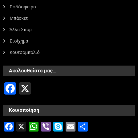
Ποδόσφαιρο
Μπάσκετ
Άλλα Σπορ
Στοίχημα
Κουτσομπολιό
Ακολουθείστε μας…
Facebook
X
Κοινοποίηση
Facebook
X
WhatsApp
Viber
Skype
Email
Μοιραστεί