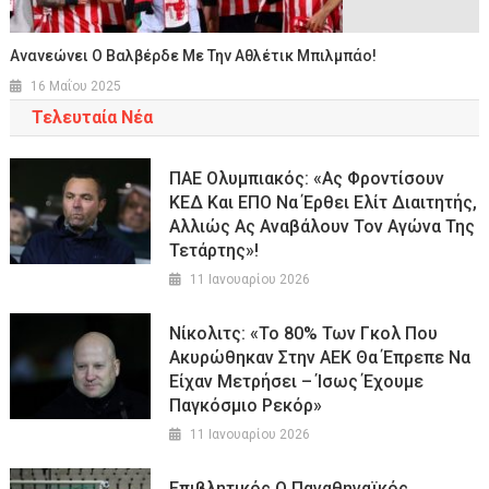
Ανανεώνει Ο Βαλβέρδε Με Την Αθλέτικ Μπιλμπάο!
16 Μαΐου 2025
Τελευταία Νέα
ΠΑΕ Ολυμπιακός: «Ας Φροντίσουν
ΚΕΔ Και ΕΠΟ Να Έρθει Ελίτ Διαιτητής,
Αλλιώς Ας Αναβάλουν Τον Αγώνα Της
Τετάρτης»!
11 Ιανουαρίου 2026
Νίκολιτς: «Το 80% Των Γκολ Που
Ακυρώθηκαν Στην ΑΕΚ Θα Έπρεπε Να
Είχαν Μετρήσει – Ίσως Έχουμε
Παγκόσμιο Ρεκόρ»
11 Ιανουαρίου 2026
Επιβλητικός Ο Παναθηναϊκός