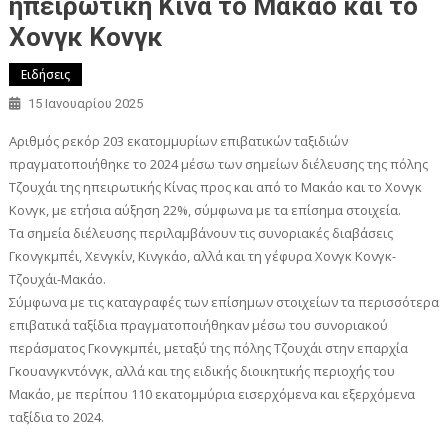
ηπειρωτική Κίνα το Μακάο και το
Χονγκ Κονγκ
Ειδήσεις
15 Ιανουαρίου 2025
Αριθμός ρεκόρ 203 εκατομμυρίων επιβατικών ταξιδιών
πραγματοποιήθηκε το 2024 μέσω των σημείων διέλευσης της πόλης
Τζουχάι της ηπειρωτικής Κίνας προς και από το Μακάο και το Χονγκ
Κονγκ, με ετήσια αύξηση 22%, σύμφωνα με τα επίσημα στοιχεία.
Τα σημεία διέλευσης περιλαμβάνουν τις συνοριακές διαβάσεις
Γκονγκμπέι, Χενγκίν, Κινγκάο, αλλά και τη γέφυρα Χονγκ Κονγκ-
Τζουχάι-Μακάο.
Σύμφωνα με τις καταγραφές των επίσημων στοιχείων τα περισσότερα
επιβατικά ταξίδια πραγματοποιήθηκαν μέσω του συνοριακού
περάσματος Γκονγκμπέι, μεταξύ της πόλης Τζουχάι στην επαρχία
Γκουανγκντόνγκ, αλλά και της ειδικής διοικητικής περιοχής του
Μακάο, με περίπου 110 εκατομμύρια εισερχόμενα και εξερχόμενα
ταξίδια το 2024.