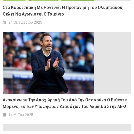
Στο Καραϊσκάκη Με Ροντινέι Η Προπόνηση Του Ολυμπιακού,
Θέλει Να Αγωνιστεί Ο Τσικίνιο
24 Οκτωβρίου 2025
Ανακοίνωσε Την Αποχώρησή Του Από Την Οσασούνα Ο Βιθέντε
Μορένο, Εκ Των Υποψήφιων Διαδόχων Του Αλμέιδα Στην ΑΕΚ!
14 Μαΐου 2025