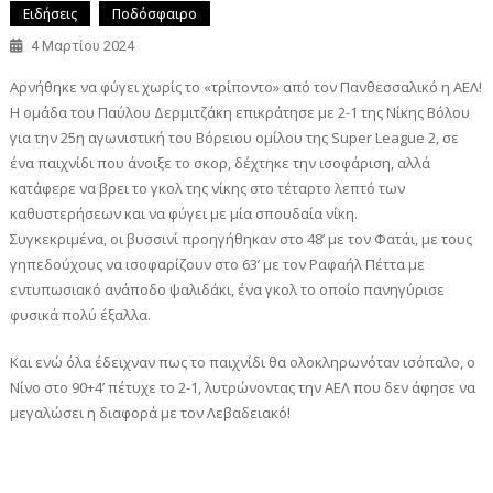
Ειδήσεις
Ποδόσφαιρο
4 Μαρτίου 2024
Αρνήθηκε να φύγει χωρίς το «τρίποντο» από τον Πανθεσσαλικό η ΑΕΛ!
Η ομάδα του Παύλου Δερμιτζάκη επικράτησε με 2-1 της Νίκης Βόλου
για την 25η αγωνιστική του Βόρειου ομίλου της Super League 2, σε
ένα παιχνίδι που άνοιξε το σκορ, δέχτηκε την ισοφάριση, αλλά
κατάφερε να βρει το γκολ της νίκης στο τέταρτο λεπτό των
καθυστερήσεων και να φύγει με μία σπουδαία νίκη.
Συγκεκριμένα, οι βυσσινί προηγήθηκαν στο 48’ με τον Φατάι, με τους
γηπεδούχους να ισοφαρίζουν στο 63’ με τον Ραφαήλ Πέττα με
εντυπωσιακό ανάποδο ψαλιδάκι, ένα γκολ το οποίο πανηγύρισε
φυσικά πολύ έξαλλα.
Και ενώ όλα έδειχναν πως το παιχνίδι θα ολοκληρωνόταν ισόπαλο, ο
Νίνο στο 90+4’ πέτυχε το 2-1, λυτρώνοντας την ΑΕΛ που δεν άφησε να
μεγαλώσει η διαφορά με τον Λεβαδειακό!