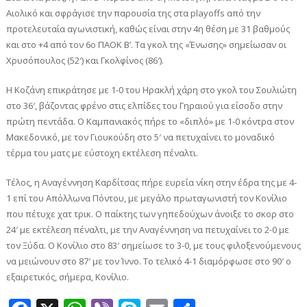
Αιολικό και σφράγισε την παρουσία της στα playoffs από την
προτελευταία αγωνιστική, καθώς είναι στην 4η θέση με 31 βαθμούς
και στο +4 από τον 6ο ΠΑΟΚ Β’. Τα γκολ της «Ένωσης» σημείωσαν οι
Χρυσόπουλος (52′) και Γκολφίνος (86′).
Η Κοζάνη επικράτησε με 1-0 του Ηρακλή χάρη στο γκολ του Σουλιώτη
στο 36′, βάζοντας φρένο στις ελπίδες του Γηραιού για είσοδο στην
πρώτη πεντάδα. Ο Καμπανιακός πήρε το «διπλό» με 1-0 κόντρα στον
Μακεδονικό, με τον Γιουκούδη στο 5′ να πετυχαίνει το μοναδικό
τέρμα του ματς με εύστοχη εκτέλεση πέναλτι.
Τέλος, η Αναγέννηση Καρδίτσας πήρε ευρεία νίκη στην έδρα της με 4-
1 επί του Απόλλωνα Πόντου, με μεγάλο πρωταγωνιστή τον Κονίλιο
που πέτυχε χατ τρικ. Ο παίκτης των γηπεδούχων άνοιξε το σκορ στο
24′ με εκτέλεση πέναλτι, με την Αναγέννηση να πετυχαίνει το 2-0 με
τον Ξύδα. Ο Κονίλιο στο 83′ σημείωσε το 3-0, με τους φιλοξενούμενους
να μειώνουν στο 87′ με τον Ίννο. Το τελικό 4-1 διαμόρφωσε στο 90′ ο
εξαιρετικός, σήμερα, Κονίλιο.