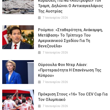
Κυρώσεις Για Να «αποτρέψει» Τον
Τραμπ, Δηλώνει Ο Αντικαγκελάριος
Της Αυστρίας
7 Ιανουαρίου 2026
Ρούμπιο: «Σταθερότητα, Ανάκαμψη,
Μετάβαση» Το Τρίπτυχο Του
Αμερικανικού Σχεδίου Για Τη
Βενεζουέλα»
7 Ιανουαρίου 2026
Ούρσουλα Φον Ντερ Λάιεν:
«Προτεραιότητα Η Επανένωση Της
Κύπρου»
7 Ιανουαρίου 2026
Πρόκριση Στους «16» Του CEV Cup Για
Τον Ολυμπιακό
7 Ιανουαρίου 2026