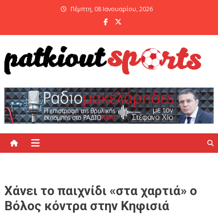
Skip
Πέμπτη, 08 Ιανουαρίου, 2026
to
content
PatKiout Sports
Ό,τι θες να μάθεις στο patkiout – Όλα τα Αθλητικά Νέα
Χάνει το παιχνίδι «στα χαρτιά» ο
Βόλος κόντρα στην Κηφισιά