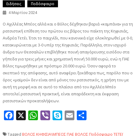
Ειδήσεις
Ποδόσφαιρο
4 Μαρτίου 2024
Ο Αχιλλέας Μπέος αλλά και ο Βόλος δέχθηκαν βαριά «καμπάνα» για τη
ρατσιστική επίθεση του πρώτου εις βάρος του παίκτη της Κηφισιάς,
Ανδρέα Τετέι. Έτσι το παιχνίδι, που κανονικά είχε ολοκληρωθεί με 0-0,
κατακυρώνεται με 3-0 υπέρ της Κηφισιάς. Παράλληλα, στον ισχυρό
άνδρα των Θεσσαλών επιβλήθηκε ποινή απαγόρευσης εισόδου στα
γήπεδα για τρεις μήνες και χρηματική ποινή 50.000 ευρώ, ενώ η ΠΑΕ
Βόλος τιμωρήθηκε με πρόστιμο 20.000 ευρώ. Όσον αφορά το
σκεπτικό της απόφασης, αυτό αναφέρει ξεκάθαρα πως, παρόλο που ο
όρος «μαϊμού» δεν είναι από μόνος του ρατσιστικός, η χρήση του με
αυτή τη μορφή και σε αυτό το πλαίσιο από τον Αχιλλέα Μπέο
αποτελεί ρατσιστική πρακτική, είναι απαράδεκτη και έκφραση
ρατσιστικών προκαταλήψεων.
Facebook
X
WhatsApp
Viber
Skype
Email
Μοιραστεί
Tagged
ΒΟΛΟΣ
ΚΗΦΙΣΙΑ\ΜΠΕΟΣ
ΠΑΕ ΒΟΛΟΣ
Ποδόσφαιρο
ΤΕΤΕΪ