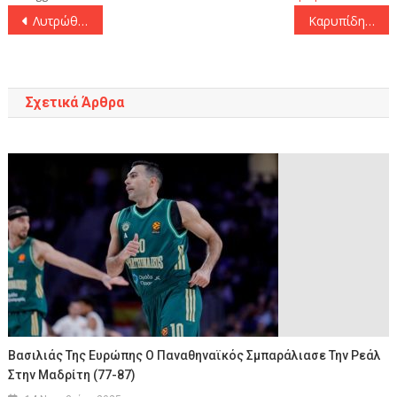
Πλοήγηση
Λυτρώθηκε στο 94’ η ΑΕΛ, λύγισε με 2-1 την Νίκη Βόλου
Καρυπίδης: «Ώρα να μιλήσει το «Κλ. Βικελίδης»
άρθρων
Σχετικά Άρθρα
Βασιλιάς Της Ευρώπης Ο Παναθηναϊκός Σμπαράλιασε Την Ρεάλ
Στην Μαδρίτη (77-87)