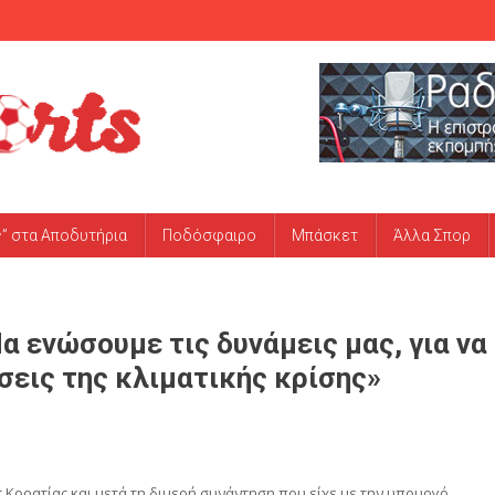
ς” στα Αποδυτήρια
Ποδόσφαιρο
Μπάσκετ
Άλλα Σπορ
α ενώσουμε τις δυνάμεις μας, για να
εις της κλιματικής κρίσης»
 Κροατίας και μετά τη διμερή συνάντηση που είχε με την υπουργό