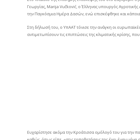
Γεωργίας, Marija Vučković, ο Έλληνας υπουργός Αγροτική
την Παγκόσμια Ημέρα Δασών, ενώ επισκέφθηκε και κάποιε
Στη δήλωσή του, ο ΥπΑΑΤ τόνισε την ανάγκη οι ευρωπαϊκέ
αντιμετωπίσουν τις επιπτώσεις της κλιματικής κρίσης, που
Ευχαρίστησε ακόμα την Κροάτισσα ομόλογό του για την π
καθώς, όπως είπε, «στις τοποθετήσεις της έχει έναν μόν