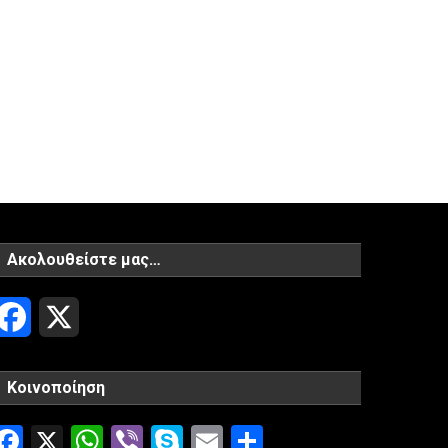
Ακολουθείστε μας…
Facebook
X
Κοινοποίηση
Facebook
X
WhatsApp
Viber
Skype
Email
Μοιραστείτ