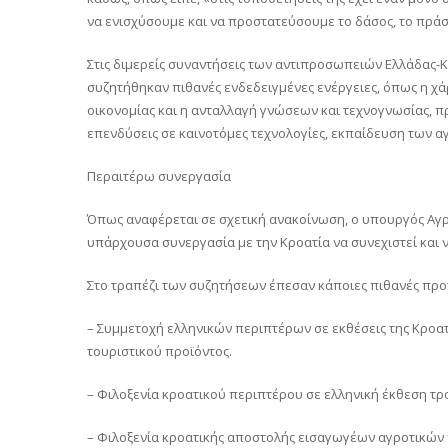
να ενισχύσουμε και να προστατεύσουμε το δάσος, το πράσ
Στις διμερείς συναντήσεις των αντιπροσωπειών Ελλάδας-Κρ
συζητήθηκαν πιθανές ενδεδειγμένες ενέργειες, όπως η χ
οικονομίας και η ανταλλαγή γνώσεων και τεχνογνωσίας, π
επενδύσεις σε καινοτόμες τεχνολογίες, εκπαίδευση των α
Περαιτέρω συνεργασία
Όπως αναφέρεται σε σχετική ανακοίνωση, ο υπουργός Αγρ
υπάρχουσα συνεργασία με την Κροατία να συνεχιστεί και ν
Στο τραπέζι των συζητήσεων έπεσαν κάποιες πιθανές προ
– Συμμετοχή ελληνικών περιπτέρων σε εκθέσεις της Κροατ
τουριστικού προϊόντος.
– Φιλοξενία κροατικού περιπτέρου σε ελληνική έκθεση τρ
– Φιλοξενία κροατικής αποστολής εισαγωγέων αγροτικών π