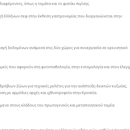
αφέροντος, όπως η τομάτα και το φιστίκι Αιγίνης.
οχή Ελλήνων σεφ στην έκθεση γαστρονομίας που διοργανώνεται στην
λαγή δεδομένων ανάμεσα στις δύο χώρες για συνεργασία σε ερευνητικό
ομείς που αφορούν στη φυτοπαθολογία, στην εντομολογία και στον έλεγ
δρόβιων Ζώων για τεχνικές μελέτες για την ανάπτυξη δεικτών ευζωίας,
ση με αρμόδιες αρχές και ιχθυοτροφεία στην Κροατία.
κείμενο στους κλάδους του πρωτογενούς και μεταποιητικού τομέα.
ς παρατηρούνται στον τομέα των ελληνικών εξαγωγών, καθώς η Κροατία