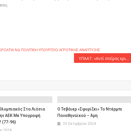
τος.
αστείτε
ΚΡΟΑΤΙΑ
ΝΔ
ΠΟΛΙΤΙΚΗ
ΥΠΟΥΡΓΕΙΟ ΑΓΡΟΤΙΚΗΣ ΑΝΑΠΤΥΞΗΣ
ΥΠΑΑΤ: «Αντί στείρας κριτικής, το ΠΑΣΟΚ καλό θα ήταν να ζητήσει από την ευρωσοσιαλιστική ομάδα να στηρίξει τις αλλαγές στην ΚΑΠ»
Ολυμπιακός Στα Λιόσια
Ο Τσβάιερ «σφυρίζει» Το Ντέρμπι
την ΑΕΚ Με Υπογραφή
Παναθηναϊκού – Άρη
 (77-96)
23 Οκτωβρίου 2024
ου 2024