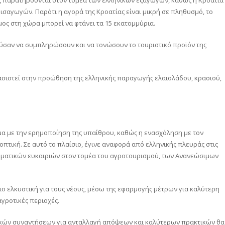
εισαγωγών. Παρότι η αγορά της Κροατίας είναι μικρή σε πληθυσμό, το
ος στη χώρα μπορεί να φτάνει τα 15 εκατομμύρια.
ύσαν να συμπληρώσουν και να τονώσουν το τουριστικό προϊόν της
ασιστεί στην προώθηση της ελληνικής παραγωγής ελαιολάδου, κρασιού,
μα με την ερημοποίηση της υπαίθρου, καθώς η ενασχόληση με τον
οπτική. Σε αυτό το πλαίσιο, έγινε αναφορά από ελληνικής πλευράς στις
ιρηματικών ευκαιριών στον τομέα του αγροτουρισμού, των Ανανεώσιμων
πιο ελκυστική για τους νέους, μέσω της εφαρμογής μέτρων για καλύτερη
αγροτικές περιοχές.
ικών συναντήσεων για ανταλλαγή απόψεων και καλύτερων πρακτικών θα