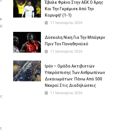
Έβαλε Φρένο Στην ΑΕΚ Ο Άρης
Και Την Γκρέμισε Από Την
Κορυφή! (1-1)
αι
11 Ιανουαρίου 2026
ής
Δύσκολη Νίκη Για Την Μπάγερν
Πριν Τον Παναθηναϊκό
11 Ιανουαρίου 2026
Ιράν – Ομάδα Ακτιβιστών
Υπεράσπισης Των Ανθρωπίνων
Δικαιωμάτων: Πάνω Από 500
Νεκροί Στις Διαδηλώσεις
11 Ιανουαρίου 2026
ης
ς