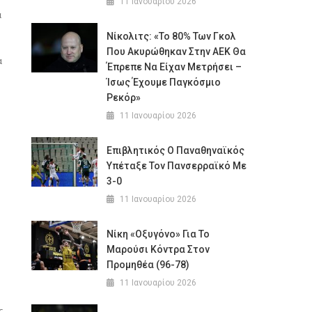
11 Ιανουαρίου 2026
α
Νίκολιτς: «Το 80% Των Γκολ
Που Ακυρώθηκαν Στην ΑΕΚ Θα
α
Έπρεπε Να Είχαν Μετρήσει –
Ίσως Έχουμε Παγκόσμιο
Ρεκόρ»
11 Ιανουαρίου 2026
Επιβλητικός Ο Παναθηναϊκός
Υπέταξε Τον Πανσερραϊκό Με
3-0
11 Ιανουαρίου 2026
Νίκη «οξυγόνο» Για Το
Μαρούσι Κόντρα Στον
Προμηθέα (96-78)
11 Ιανουαρίου 2026
ς,