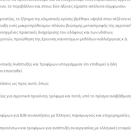
ινο, το περιβάλλον και στους δύο άξονες είμαστε απόλυτα σύμφωνοι».
οατίας, το ζήτημα της κλιματικής κρίσης βρέθηκε υψηλά στην ατζέντα κ
άραξη ενός μακροπρόθεσμου πλάνου βιώσιμης μεταστροφής της αγροτικ
ροηγμένες πρακτικές διαχείρισης του εδάφους και των υδάτων,
γροτών, προώθηση της έρευνας καινοτόμων μεθόδων καλλιέργειας κ.ά..
οτικής Ανάπτυξης και Τροφίμων υπογράμμισε ότι επιθυμεί η ήδη
α επεκταθεί.
τάσεις ως προς αυτό, όπως:
ίας για αγροτικά προϊόντα, τρόφιμα και ποτά, υπό το πρίσμα αναβάθμισ
οφίμων για Β2Β συναντήσεις με Έλληνες παραγωγούς και επιχειρηματίες.
ροϊόντων και τροφίμων για ανάπτυξη συνεργασίας με ελληνικές εταιρίε