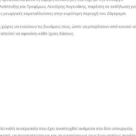
ς Ανάπτυξης και Τροφίμων, Λευτέρης Αυγενάκης, παρέστη σε εκδήλωση γι
ς γεωργικές εκμεταλλεύσεις στην ευρύτερη περιοχή του Ζάγκρεμπ.
ς χώρες να ενώσουν τις δυνάμεις τους, ώστε να μπορέσουν από κοινού ν
 απειλεί να αφανίσει κάθε ίχνος δάσους.
ολύ καλή συνεργασία που έχει αναπτυχθεί ανάμεσα στα δύο υπουργεία,
ο σκοπό: να προστατεύσουμε και να ενισχύσουμε τους Ευρωπαίους αγρότε