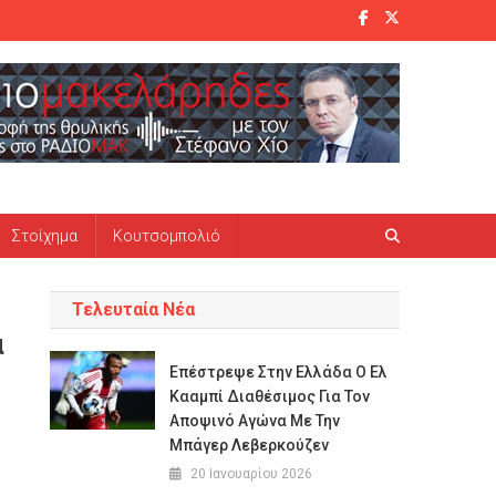
Στοίχημα
Κουτσομπολιό
Τελευταία Νέα
α
Επέστρεψε Στην Ελλάδα Ο Ελ
Κααμπί Διαθέσιμος Για Τον
Αποψινό Αγώνα Με Την
Μπάγερ Λεβερκούζεν
20 Ιανουαρίου 2026