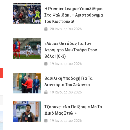
Η Premier League Υποκλίθηκε
Στο Ψαλιδάκι – Αριστούργημα
Του Κωστούλα!
ο
20 Ιανουαρίου 2026
«Άλμα» Οκτάδας Για Τον
Ατρόμητο Με «τριάρα Στον
Βόλο! (0-3)
19 Ιανουαρίου 2026
Βασιλική Υποδοχή Για Τα
Λιοντάρια Του Άτλαντα
19 Ιανουαρίου 2026
Τζόουνς: «Να Παίξουμε Με Το
Δικό Μας Στυλ!»
19 Ιανουαρίου 2026