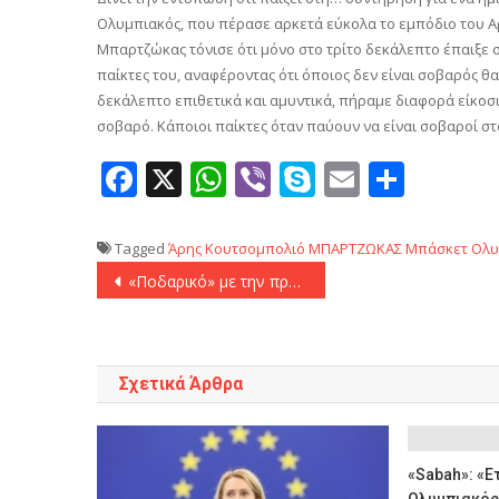
Ολυμπιακός, που πέρασε αρκετά εύκολα το εμπόδιο του Α
Μπαρτζώκας τόνισε ότι μόνο στο τρίτο δεκάλεπτο έπαιξε
παίκτες του, αναφέροντας ότι όποιος δεν είναι σοβαρός θα
δεκάλεπτο επιθετικά και αμυντικά, πήραμε διαφορά είκοσ
σοβαρό. Κάποιοι παίκτες όταν παύουν να είναι σοβαροί στ
Facebook
X
WhatsApp
Viber
Skype
Email
Μοιρ
Tagged
Άρης
Κουτσομπολιό
ΜΠΑΡΤΖΩΚΑΣ
Μπάσκετ
Ολυ
Πλοήγηση
«Ποδαρικό» με την πρώτη νίκη για την Καλλιθέα! (2-1)
άρθρων
Σχετικά Άρθρα
«Sabah»: «Ε
Ολυμπιακός