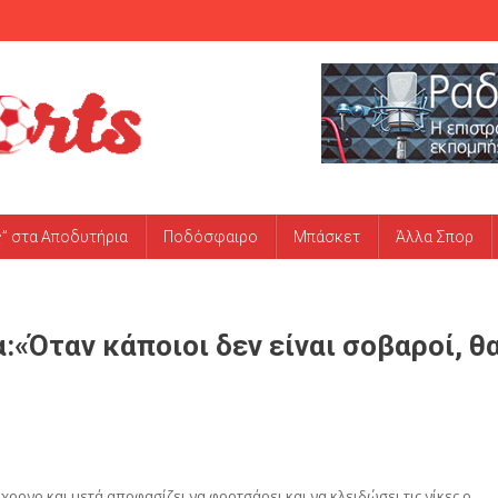
ς” στα Αποδυτήρια
Ποδόσφαιρο
Μπάσκετ
Άλλα Σπορ
Όταν κάποιοι δεν είναι σοβαροί, θ
χρονο και μετά αποφασίζει να φορτσάρει και να κλειδώσει τις νίκες ο