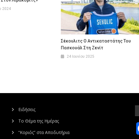
υ 2024
Σέκουλιτς Ο Αντικαταστάτης Του
Πασκουάλ Στη Ζενίτ
24 Ιουνίου 2025
Ειδήσεις
Το Θέμα της Ημέρας
“Κοριός” στα Αποδυτήρια