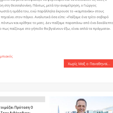
ρη στη Θεσσαλονίκη. Πάντως, μετά την αναμέτρηση, ο Γιώργος
 σωστά η ομάδα του, ενώ παράλληλα έκρουσε το «καμπανάκι» στους
 πηγαίνει στον πάγκο. Αναλυτικά όσα είπε: «Παίξαμε ένα τρίτο σοβαρό
ι πόντων και κρίθηκε το ματς. Δεν παίξαμε παραπάνω από ένα δεκάλεπτ
ο πως παίζουμε στο γήπεδο θα βγαίνουν έξω, είναι απλά τα πράγματα».
αστείτε
μπιακός
Χωρίς Μαξ ο Παναθηναϊκός κόντρα στον ΠΑΟΚ
τοιμάζει Πρόταση Ο
 Στον Λιβάκοβιτς»