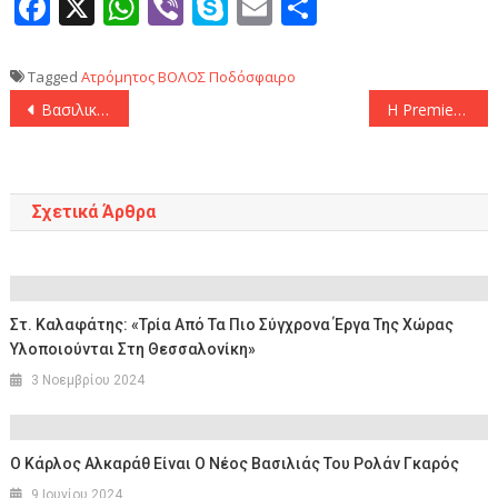
Facebook
X
WhatsApp
Viber
Skype
Email
Μοιραστεί
Tagged
Ατρόμητος
ΒΟΛΟΣ
Ποδόσφαιρο
Πλοήγηση
Βασιλική υποδοχή για τα Λιοντάρια του Άτλαντα
Η Premier League υποκλίθηκε στο ψαλιδάκι – αριστούργημα του Κωστούλα!
άρθρων
Σχετικά Άρθρα
Στ. Καλαφάτης: «Τρία Από Τα Πιο Σύγχρονα Έργα Της Χώρας
Υλοποιούνται Στη Θεσσαλονίκη»
3 Νοεμβρίου 2024
Ο Κάρλος Αλκαράθ Είναι Ο Νέος Βασιλιάς Του Ρολάν Γκαρός
9 Ιουνίου 2024