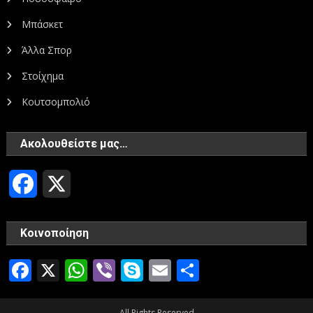
Μπάσκετ
Άλλα Σπορ
Στοίχημα
Κουτσομπολιό
Ακολουθείστε μας…
Facebook
X
Κοινοποίηση
Facebook
X
WhatsApp
Viber
Skype
Email
Μοιραστεί
All Rights Reserved