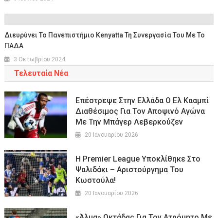
Διευρύνει Το Πανεπιστήμιο Κenyatta Τη Συνεργασία Του Με Το
ΠΑΔΑ
3 Οκτωβρίου 2024
Τελευταία Νέα
Επέστρεψε Στην Ελλάδα Ο Ελ Κααμπί
Διαθέσιμος Για Τον Αποψινό Αγώνα
Με Την Μπάγερ Λεβερκούζεν
20 Ιανουαρίου 2026
Η Premier League Υποκλίθηκε Στο
Ψαλιδάκι – Αριστούργημα Του
Κωστούλα!
20 Ιανουαρίου 2026
«Άλμα» Οκτάδας Για Τον Ατρόμητο Με