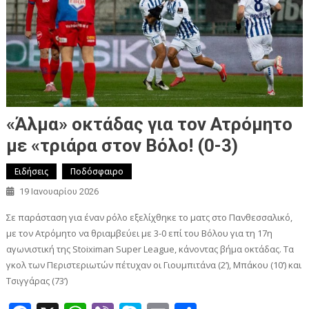
«Άλμα» οκτάδας για τον Ατρόμητο
με «τριάρα στον Βόλο! (0-3)
Ειδήσεις
Ποδόσφαιρο
19 Ιανουαρίου 2026
Σε παράσταση για έναν ρόλο εξελίχθηκε το ματς στο Πανθεσσαλικό,
με τον Ατρόμητο να θριαμβεύει με 3-0 επί του Βόλου για τη 17η
αγωνιστική της Stoiximan Super League, κάνοντας βήμα οκτάδας. Τα
γκολ των Περιστεριωτών πέτυχαν οι Γιουμπιτάνα (2’), Μπάκου (10’) και
Τσιγγάρας (73’)