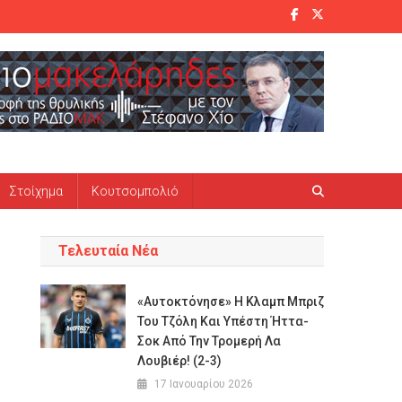
Στοίχημα
Κουτσομπολιό
Τελευταία Νέα
«Αυτοκτόνησε» Η Κλαμπ Μπριζ
Του Τζόλη Και Υπέστη Ήττα-
Σοκ Από Την Τρομερή Λα
Λουβιέρ! (2-3)
17 Ιανουαρίου 2026