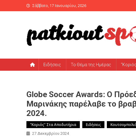
Skip
Σάββατο, 17 Ιανουαρίου, 2026
to
content
PatKiout Sports
Ό,τι θες να μάθεις στο patkiout – Όλα τα Αθλητικά Νέα
Ειδήσεις
Το Θέμα της Ημέρας
“Κοριό
Globe Soccer Awards: Ο Πρό
Μαρινάκης παρέλαβε το βραβ
2024.
"Κοριός" Στα Αποδυτήρια
Ειδήσεις
Κουτσομπολι
27 Δεκεμβρίου 2024