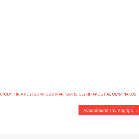
αστείτε
 APODYTHRIA
KOYTSOMPOLIO
MARINAKHS
OLYMPIAKOS
PAE OLYMPIAKOS
Ανακοίνωσε τον Λάμπρου ο Βόλος