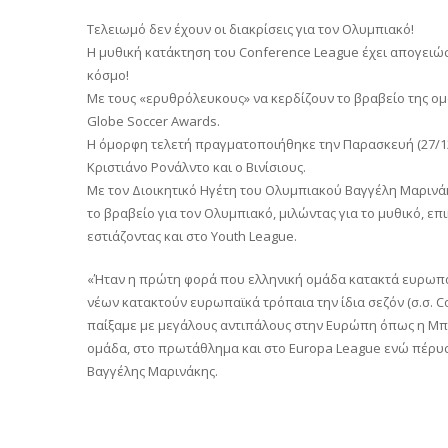
Τελειωμό δεν έχουν οι διακρίσεις για τον Ολυμπιακό!
Η μυθική κατάκτηση του Conference League έχει απογειώσ
κόσμο!
Με τους «ερυθρόλευκους» να κερδίζουν το βραβείο της ομ
Globe Soccer Awards.
Η όμορφη τελετή πραγματοποιήθηκε την Παρασκευή (27/12)
Κριστιάνο Ρονάλντο και ο Βινίσιους.
Με τον Διοικητικό Ηγέτη του Ολυμπιακού Βαγγέλη Μαρινά
το βραβείο για τον Ολυμπιακό, μιλώντας για το μυθικό, επ
εστιάζοντας και στο Youth League.
«Ήταν η πρώτη φορά που ελληνική ομάδα κατακτά ευρωπαϊ
νέων κατακτούν ευρωπαϊκά τρόπαια την ίδια σεζόν (σ.σ. Co
παίξαμε με μεγάλους αντιπάλους στην Ευρώπη όπως η Μπάγ
ομάδα, στο πρωτάθλημα και στο Europa League ενώ πέρυσ
Βαγγέλης Μαρινάκης.