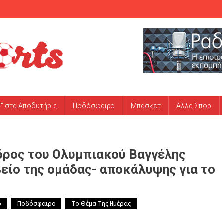
ς” στα Αποδυτήρια
Ποδόσφαιρο
Μπάσκετ
Άλλα Σπορ
εδρος του Ολυμπιακού Βαγγέλης
είο της ομάδας- αποκάλυψης για το
ό
Ποδόσφαιρο
Το Θέμα Της Ημέρας