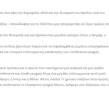
ει στα ύψη την δημοφιλία, αλλά και την δυναμική του Θρύλου ανά τον
άδας – αποκάλυψης για το 2024 που μας αποχαιρετάει σε λίγες ημέρες σ
 στο Ντουμπάι και εκεί βρίσκονταν μεγάλοι αστέρες όπως ο Νεϊμάρ, ο
κη να δίνει βροντερό παρών και να παραλαμβάνει γεμάτος υπερηφάνεια
ικό και ιστορικό επίτευγμα της κατάκτησης του Conference League,
κό τρόπαιο και η πρώτη που ταυτόχρονα μια ανδρική και μια ομάδα
nference και Youth League). Είναι ένα μεγάλο επίτευγμα και αυτό γιατί
ερν, η Ίντερ και η Μίλαν. Φέτος παιδιά 17 χρονών παίζουν στην πρώτη
ι κατέκτησαν το Champions League Νέων», ανέφερε στις δηλώσεις του ο