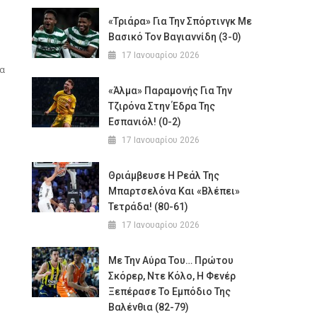
«Τριάρα» Για Την Σπόρτινγκ Με
Βασικό Τον Βαγιαννίδη (3-0)
17 Ιανουαρίου 2026
τα
«Άλμα» Παραμονής Για Την
Τζιρόνα Στην Έδρα Της
Εσπανιόλ! (0-2)
17 Ιανουαρίου 2026
Θριάμβευσε Η Ρεάλ Της
Μπαρτσελόνα Και «βλέπει»
Τετράδα! (80-61)
17 Ιανουαρίου 2026
Με Την Αύρα Του… Πρώτου
Σκόρερ, Ντε Κόλο, Η Φενέρ
Ξεπέρασε Το Εμπόδιο Της
Βαλένθια (82-79)