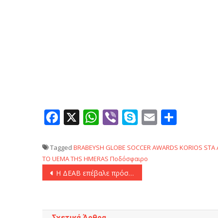
Facebook
X
WhatsApp
Viber
Skype
Email
Μοιρ
Tagged
BRABEYSH
GLOBE SOCCER AWARDS
KORIOS STA
TO UEMA THS HMERAS
Ποδόσφαιρο
Πλοήγηση
Η ΔΕΑΒ επέβαλε πρόστιμο 50.000 ευρώ στον ΠΑΟΚ
άρθρων
Σχετικά Άρθρα