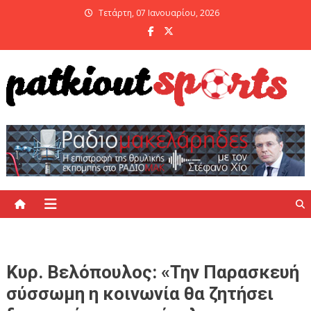
Skip
Τετάρτη, 07 Ιανουαρίου, 2026
to
content
PatKiout Sports
Ό,τι θες να μάθεις στο patkiout – Όλα τα Αθλητικά Νέα
Κυρ. Βελόπουλος: «Την Παρασκευή
σύσσωμη η κοινωνία θα ζητήσει