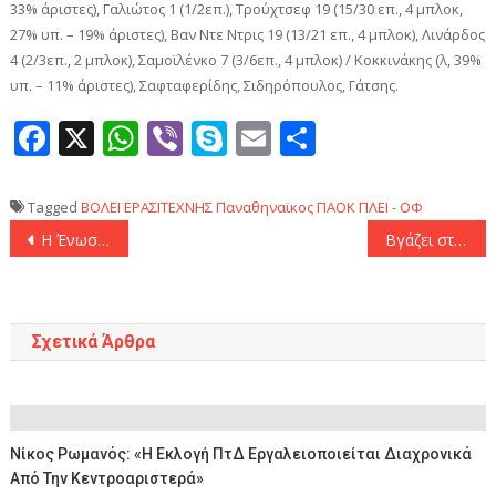
33% άριστες), Γαλιώτος 1 (1/2επ.), Τρούχτσεφ 19 (15/30 επ., 4 μπλοκ,
27% υπ. – 19% άριστες), Βαν Ντε Ντρις 19 (13/21 επ., 4 μπλοκ), Λινάρδος
4 (2/3επ., 2 μπλοκ), Σαμοϊλένκο 7 (3/6επ., 4 μπλοκ) / Κοκκινάκης (λ, 39%
υπ. – 11% άριστες), Σαφταφερίδης, Σιδηρόπουλος, Γάτσης.
Facebook
X
WhatsApp
Viber
Skype
Email
Μοιραστεί
Tagged
ΒΟΛΕΪ
ΕΡΑΣΙΤΕΧΝΗΣ
Παναθηναϊκος
ΠΑΟΚ
ΠΛΕΙ - ΟΦ
Πλοήγηση
Η Ένωση Ξένων Ανταποκριτών Ιταλίας μετακομίζει στην πρώην κατοικία του Σίλβιο Μπερλουσκόνι
Βγάζει στο «σφυρί» τον Κίμιχ η Μπάγερν
άρθρων
Σχετικά Άρθρα
Νίκος Ρωμανός: «Η Εκλογή ΠτΔ Εργαλειοποιείται Διαχρονικά
Από Την Κεντροαριστερά»