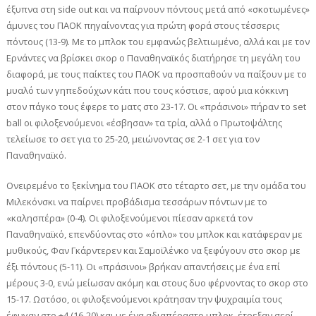
έξυπνα στη side out και να παίρνουν πόντους μετά από «σκοτωμένες»
άμυνες του ΠΑΟΚ πηγαίνοντας για πρώτη φορά στους τέσσερις
πόντους (13-9). Με το μπλοκ του εμφανώς βελτιωμένο, αλλά και με τον
Ερνάντες να βρίσκει σκορ ο Παναθηναϊκός διατήρησε τη μεγάλη του
διαφορά, με τους παίκτες του ΠΑΟΚ να προσπαθούν να παίξουν με το
μυαλό των γηπεδούχων κάτι που τους κόστισε, αφού μια κόκκινη
στον πάγκο τους έφερε το ματς στο 23-17. Οι «πράσινοι» πήραν το set
ball οι φιλοξενούμενοι «έσβησαν» τα τρία, αλλά ο Πρωτοψάλτης
τελείωσε το σετ για το 25-20, μειώνοντας σε 2-1 σετ για τον
Παναθηναϊκό.
Ονειρεμένο το ξεκίνημα του ΠΑΟΚ στο τέταρτο σετ, με την ομάδα του
Μιλεκόνσκι να παίρνει προβάδισμα τεσσάρων πόντων με το
«καλησπέρα» (0-4). Oι φιλοξενούμενοι πίεσαν αρκετά τον
Παναθηναϊκό, επενδύοντας στο «όπλο» του μπλοκ και κατάφεραν με
μυθικούς, Φαν Γκάρντερεν και Σαμοϊλένκο να ξεφύγουν στο σκορ με
έξι πόντους (5-11). Οι «πράσινοι» βρήκαν απαντήσεις με ένα επί
μέρους 3-0, ενώ μείωσαν ακόμη και στους δυο φέρνοντας το σκορ στο
15-17. Ωστόσο, οι φιλοξενούμενοι κράτησαν την ψυχραιμία τους
έφυγαν στο +4 (16-20) και με ένα αδιαπέραστο μπλοκ, έτρεξαν σερί