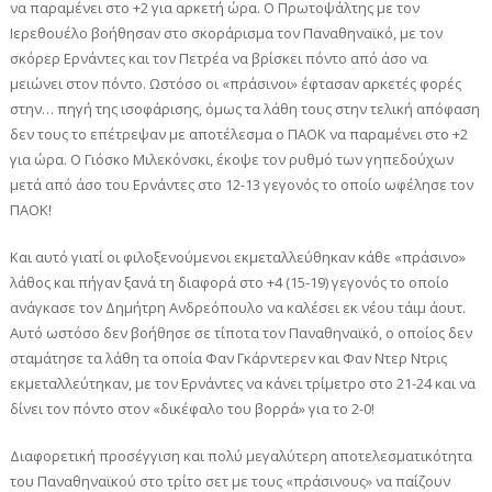
να παραμένει στο +2 για αρκετή ώρα. Ο Πρωτοψάλτης με τον
Ιερεθουέλο βοήθησαν στο σκοράρισμα τον Παναθηναϊκό, με τον
σκόρερ Ερνάντες και τον Πετρέα να βρίσκει πόντο από άσο να
μειώνει στον πόντο. Ωστόσο οι «πράσινοι» έφτασαν αρκετές φορές
στην… πηγή της ισοφάρισης, όμως τα λάθη τους στην τελική απόφαση
δεν τους το επέτρεψαν με αποτέλεσμα ο ΠΑΟΚ να παραμένει στο +2
για ώρα. Ο Γιόσκο Μιλεκόνσκι, έκοψε τον ρυθμό των γηπεδούχων
μετά από άσο του Ερνάντες στο 12-13 γεγονός το οποίο ωφέλησε τον
ΠΑΟΚ!
Και αυτό γιατί οι φιλοξενούμενοι εκμεταλλεύθηκαν κάθε «πράσινο»
λάθος και πήγαν ξανά τη διαφορά στο +4 (15-19) γεγονός το οποίο
ανάγκασε τον Δημήτρη Ανδρεόπουλο να καλέσει εκ νέου τάιμ άουτ.
Αυτό ωστόσο δεν βοήθησε σε τίποτα τον Παναθηναϊκό, ο οποίος δεν
σταμάτησε τα λάθη τα οποία Φαν Γκάρντερεν και Φαν Ντερ Ντρις
εκμεταλλεύτηκαν, με τον Ερνάντες να κάνει τρίμετρο στο 21-24 και να
δίνει τον πόντο στον «δικέφαλο του βορρά» για το 2-0!
Διαφορετική προσέγγιση και πολύ μεγαλύτερη αποτελεσματικότητα
του Παναθηναϊκού στο τρίτο σετ με τους «πράσινους» να παίζουν