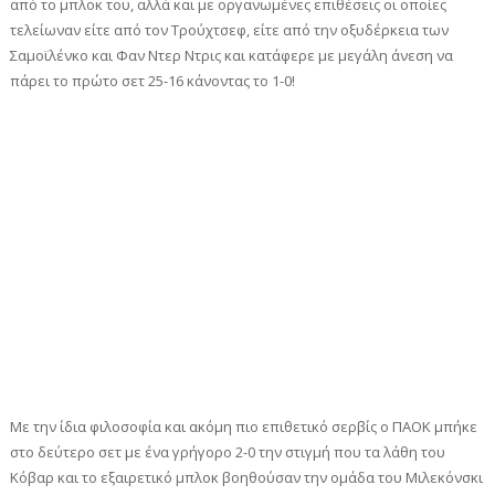
από το μπλοκ του, αλλά και με οργανωμένες επιθέσεις οι οποίες
τελείωναν είτε από τον Τρούχτσεφ, είτε από την οξυδέρκεια των
Σαμοϊλένκο και Φαν Ντερ Ντρις και κατάφερε με μεγάλη άνεση να
πάρει το πρώτο σετ 25-16 κάνοντας το 1-0!
Με την ίδια φιλοσοφία και ακόμη πιο επιθετικό σερβίς ο ΠΑΟΚ μπήκε
στο δεύτερο σετ με ένα γρήγορο 2-0 την στιγμή που τα λάθη του
Κόβαρ και το εξαιρετικό μπλοκ βοηθούσαν την ομάδα του Μιλεκόνσκι