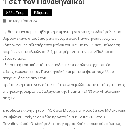
1 σετ τον Παναθηναϊκό!
Άλλα Σπορ
Ειδήσεις
18 Μαρτίου 2024
Όρθιος ο ΠΑΟΚ με επιβλητική εμφάνιση στο Μετς! Ο «δικέφαλος του
βορρά» έκανε σπουδαίο ματς κόντρα στον Παναθηναϊκό, είχε ως
«όπλο» του το αδιαπέραστο μπλοκ του και με το 3-1 σετ, μείωσε τη
σειρά των ημιτελικών σε 2-1, μεταφέροντας την στην Πυλαία σε
τέταρτο ματς!
Εξαιρετική τακτική από την ομάδα της Θεσσαλονίκης η οποία
«βραχυκύκλωσε» τον Παναθηναϊκό και μετέτρεψε σε «αχίλλειο
πτέρνα» όλα τα ατού του.
Πρώτη νίκη του ΠΑΟΚ φέτος επί του «τριφυλλιού» με το τέταρτο ματς
της φετινής σειράς να διεξάγεται την Πέμπτη (21/3) στο «Παλατάκι»
στις 17:00.
Σπουδαία εκκίνηση του ΠΑΟΚ στο Μετς, με την ομάδα του Μιλεκόνσκι
να υψώνει… τείχος σε κάθε προσπάθεια των παικτών του
Παναθηναϊκού. Ο «δικέφαλος του βορρά» βρήκε αρκετούς πόντους