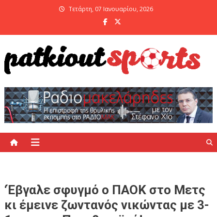
Skip
Τετάρτη, 07 Ιανουαρίου, 2026
to
content
PatKiout Sports
Ό,τι θες να μάθεις στο patkiout – Όλα τα Αθλητικά Νέα
‘Έβγαλε σφυγμό ο ΠΑΟΚ στο Μετς
κι έμεινε ζωντανός νικώντας με 3-