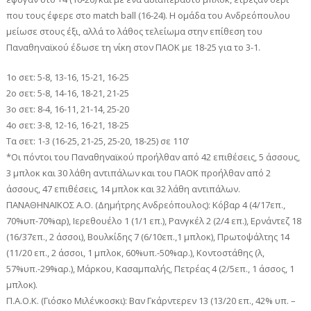
που τους έφερε στο match ball (16-24). Η ομάδα του Ανδρεόπουλου
μείωσε στους έξι, αλλά το λάθος τελείωμα στην επίθεση του
Παναθηναϊκού έδωσε τη νίκη στον ΠΑΟΚ με 18-25 για το 3-1.
1ο σετ: 5-8, 13-16, 15-21, 16-25
2ο σετ: 5-8, 14-16, 18-21, 21-25
3ο σετ: 8-4, 16-11, 21-14, 25-20
4o σετ: 3-8, 12-16, 16-21, 18-25
Τα σετ: 1-3 (16-25, 21-25, 25-20, 18-25) σε 110’
*Οι πόντοι του Παναθηναϊκού προήλθαν από 42 επιθέσεις, 5 άσσους,
3 μπλοκ και 30 λάθη αντιπάλων και του ΠΑΟΚ προήλθαν από 2
άσσους, 47 επιθέσεις, 14 μπλοκ και 32 λάθη αντιπάλων.
ΠΑΝΑΘΗΝΑΪΚΟΣ Α.Ο. (Δημήτρης Ανδρεόπουλος): Κόβαρ 4 (4/17επ.,
70%υπ-70%αρ), Ιερεθουέλο 1 (1/1 επ.), Ρανγκέλ 2 (2/4 επ.), Ερνάντεζ 18
(16/37επ., 2 άσσοι), Βουλκίδης 7 (6/10επ.,1 μπλοκ), Πρωτοψάλτης 14
(11/20 επ., 2 άσσοι, 1 μπλοκ, 60%υπ.-50%αρ.), Κοντοστάθης (λ,
57%υπ.-29%αρ.), Μάρκου, Κασαμπαλής, Πετρέας 4 (2/5επ., 1 άσσος, 1
μπλοκ).
Π.Α.Ο.Κ. (Γιόσκο Μιλένκοσκι): Βαν Γκάρντερεν 13 (13/20 επ., 42% υπ. –