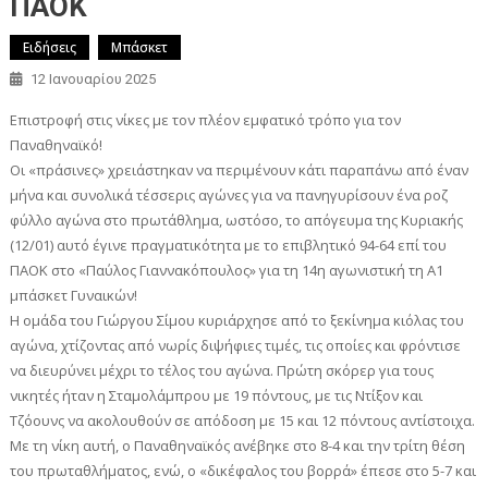
ΠΑΟΚ
Ειδήσεις
Μπάσκετ
12 Ιανουαρίου 2025
Επιστροφή στις νίκες με τον πλέον εμφατικό τρόπο για τον
Παναθηναϊκό!
Οι «πράσινες» χρειάστηκαν να περιμένουν κάτι παραπάνω από έναν
μήνα και συνολικά τέσσερις αγώνες για να πανηγυρίσουν ένα ροζ
φύλλο αγώνα στο πρωτάθλημα, ωστόσο, το απόγευμα της Κυριακής
(12/01) αυτό έγινε πραγματικότητα με το επιβλητικό 94-64 επί του
ΠΑΟΚ στο «Παύλος Γιαννακόπουλος» για τη 14η αγωνιστική τη Α1
μπάσκετ Γυναικών!
Η ομάδα του Γιώργου Σίμου κυριάρχησε από το ξεκίνημα κιόλας του
αγώνα, χτίζοντας από νωρίς διψήφιες τιμές, τις οποίες και φρόντισε
να διευρύνει μέχρι το τέλος του αγώνα. Πρώτη σκόρερ για τους
νικητές ήταν η Σταμολάμπρου με 19 πόντους, με τις Ντίξον και
Τζόουνς να ακολουθούν σε απόδοση με 15 και 12 πόντους αντίστοιχα.
Με τη νίκη αυτή, ο Παναθηναϊκός ανέβηκε στο 8-4 και την τρίτη θέση
του πρωταθλήματος, ενώ, ο «δικέφαλος του βορρά» έπεσε στο 5-7 και