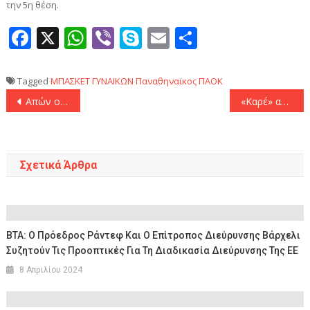
την 5η θέση.
Facebook
X
WhatsApp
Viber
Skype
Email
Μοιραστεί
Tagged
ΜΠΑΣΚΕΤ ΓΥΝΑΙΚΩΝ
Παναθηναϊκος
ΠΑΟΚ
Πλοήγηση
Απών ο Γιουρτσεβέν κόντρα στην ΑΕΚ
«Καρέ» απουσιών για τον Λεβαδειακό απέναντι στον ΟΦΗ
άρθρων
Σχετικά Άρθρα
ΒΤΑ: Ο Πρόεδρος Ράντεφ Και Ο Επίτροπος Διεύρυνσης Βάρχελι
Συζητούν Τις Προοπτικές Για Τη Διαδικασία Διεύρυνσης Της ΕΕ
8 Απριλίου 2024