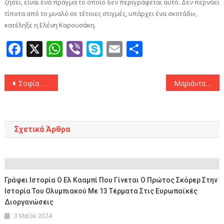
ζήσει, είναι ένα πράγμα το οποίο δεν περιγράφεται αυτό. Δεν περνάει
τίποτα από το μυαλό σε τέτοιες στιγμές, υπάρχει ένα σκοτάδι»,
κατέληξε η Ελένη Καρουσάκη.
Facebook
X
WhatsApp
Viber
Skype
Email
Μοιραστεί
Πλοήγηση
Σοφία Χατζηπαντελή: Σήκωσε την μπλούζα της και έδειξε το στήθος της μέσα σε τρένο
Μαριάντα Πιερίδη: Οι πρώτες δηλώσεις μετά την είδηση για τη νέα σχέση μετά τον χωρισμό της
άρθρων
Σχετικά Άρθρα
Γράφει Ιστορία Ο Ελ Κααμπί Που Γίνεται Ο Πρώτος Σκόρερ Στην
Ιστορία Του Ολυμπιακού Με 13 Τέρματα Στις Ευρωπαϊκές
Διοργανώσεις
3 Μαΐου 2024