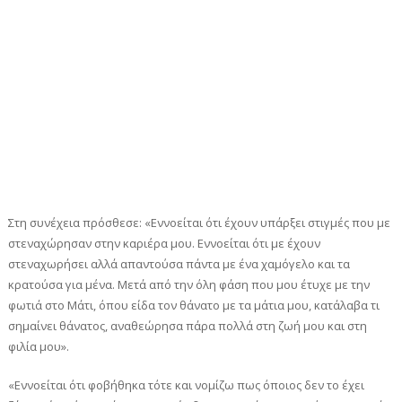
Στη συνέχεια πρόσθεσε: «Εννοείται ότι έχουν υπάρξει στιγμές που με
στεναχώρησαν στην καριέρα μου. Εννοείται ότι με έχουν
στεναχωρήσει αλλά απαντούσα πάντα με ένα χαμόγελο και τα
κρατούσα για μένα. Μετά από την όλη φάση που μου έτυχε με την
φωτιά στο Μάτι, όπου είδα τον θάνατο με τα μάτια μου, κατάλαβα τι
σημαίνει θάνατος, αναθεώρησα πάρα πολλά στη ζωή μου και στη
φιλία μου».
«Εννοείται ότι φοβήθηκα τότε και νομίζω πως όποιος δεν το έχει