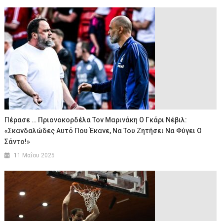
Πέρασε … Πριονοκορδέλα Τον Μαρινάκη Ο Γκάρι Νέβιλ:
«Σκανδαλώδες Αυτό Που Έκανε, Να Του Ζητήσει Να Φύγει Ο
Σάντο!»
11 Μαΐου 2025