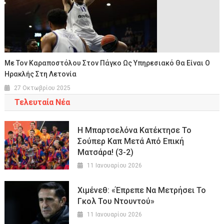
Με Τον Καραποστόλου Στον Πάγκο Ως Υπηρεσιακό Θα Είναι Ο
Ηρακλής Στη Λετονία
27 Οκτωβρίου 2025
Τελευταία Νέα
Η Μπαρτσελόνα Κατέκτησε Το
Σούπερ Καπ Μετά Από Επική
Ματσάρα! (3-2)
11 Ιανουαρίου 2026
Χιμένεθ: «Έπρεπε Να Μετρήσει Το
Γκολ Του Ντουντού»
11 Ιανουαρίου 2026