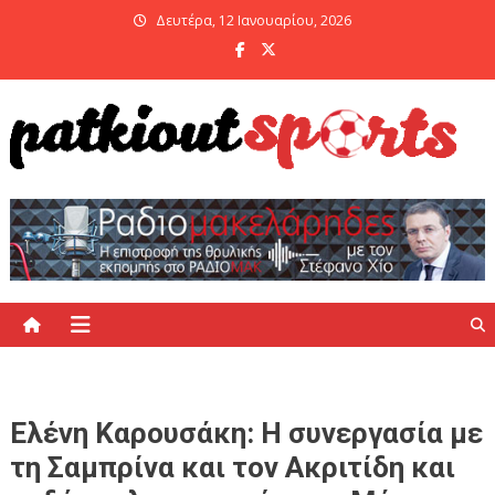
Skip
Δευτέρα, 12 Ιανουαρίου, 2026
to
content
PatKiout Sports
Ό,τι θες να μάθεις στο patkiout – Όλα τα Αθλητικά Νέα
Ελένη Καρουσάκη: Η συνεργασία με
τη Σαμπρίνα και τον Ακριτίδη και