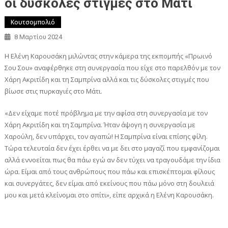
οι δύσκολες στιγμές στο Μάτι
Κουτσομπολιό
8 Μαρτίου 2024
Η Ελένη Καρουσάκη μιλώντας στην κάμερα της εκπομπής «Πρωινό
Σου Σου» αναφέρθηκε στη συνεργασία που είχε στο παρελθόν με τον
Χάρη Ακριτίδη και τη Σαμπρίνα αλλά και τις δύσκολες στιγμές που
βίωσε στις πυρκαγιές στο Μάτι.
«Δεν είχαμε ποτέ πρόβλημα με την αφίσα στη συνεργασία με τον
Χάρη Ακριτίδη και τη Σαμπρίνα. Ήταν άψογη η συνεργασία με
Χαρούλη, δεν υπάρχει, τον αγαπώ! Η Σαμπρίνα είναι επίσης φίλη.
Τώρα τελευταία δεν έχει έρθει να με δει στο μαγαζί που εμφανίζομαι
αλλά εννοείται πως θα πάω εγώ αν δεν τύχει να τραγουδάμε την ίδια
ώρα. Είμαι από τους ανθρώπους που πάω και επισκέπτομαι φίλους
και συνεργάτες, δεν είμαι από εκείνους που πάω μόνο στη δουλειά
μου και μετά κλείνομαι στο σπίτι», είπε αρχικά η Ελένη Καρουσάκη.