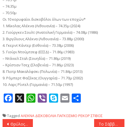
– 74.35μ
– 70.50μ
Οι 10 κορυφαίοι δισκοβόλοι όλων των εποχών*
1. Μίκολας Αλέκνα (Λιθουανία) – 74.35μ (2024)
2. Γιούργκεν Σουλτ (Ανατολική Γερμανία) – 74.08μ (1986)
3. Βιργίλιους Αλέκνα (Λιθουανία) – 73.88μ (2000)
4. Γκερντ Κάντερ (Εσθονία) – 73.38μ (2006)
5. Γιούρι Ντούμτσεφ (ΕΣΣΔ) – 71.86μ (1983)
– Ντάνιελ Σταλ (Σουηδία) – 71.86μ (2019)
– Κρίστιαν Τσεχ (Σλοβενία) – 71.86μ (2023)
8. Πιοτρ Μακαλόφσκι (Πολωνία) – 71.84μ (2013)
9. Ρόμπερτ Φαζέκας (Ουγγαρία) – 71.70μ (2002)
10. Λαρς Ρίντελ (Γερμανία) – 71.50μ (1997)
Facebook
X
WhatsApp
Viber
Skype
Email
Μοιραστεί
Tagged
ΑΛΕΚΝΑ
ΔΙΣΚΟΒΟΛΙΑ
ΠΑΓΚΟΣΜΙΟ ΡΕΚΟΡ
ΣΤΙΒΟΣ
Πλοήγηση
Θρύλος μαινόμενος έτοιμος για το νταμπλ σμπαράλιασε τον Παναθηναϊκό στο «Μελίνα Μερκούρη»! (3-0)
Το Σάββατο τα εγκαίνια του Μουσείου Ιστορίας της ΑΕΚ: Κόβει την κορδέλα ο Θωμάς Μαύρος!