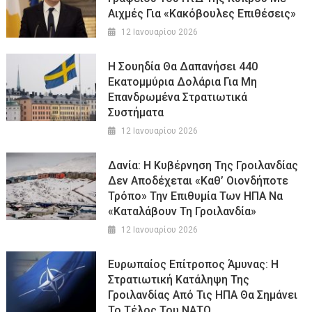
Αιχμές Για «κακόβουλες Επιθέσεις»
12 Ιανουαρίου 2026
Η Σουηδία Θα Δαπανήσει 440
Εκατομμύρια Δολάρια Για Μη
Επανδρωμένα Στρατιωτικά
Συστήματα
12 Ιανουαρίου 2026
Δανία: Η Κυβέρνηση Της Γροιλανδίας
Δεν Αποδέχεται «καθ’ Οιονδήποτε
Τρόπο» Την Επιθυμία Των ΗΠΑ Να
«καταλάβουν Τη Γροιλανδία»
12 Ιανουαρίου 2026
Ευρωπαίος Επίτροπος Άμυνας: Η
Στρατιωτική Κατάληψη Της
Γροιλανδίας Από Τις ΗΠΑ Θα Σημάνει
Το Τέλος Του ΝΑΤΟ