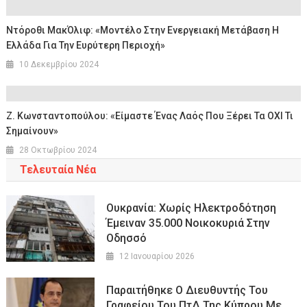
Ντόροθι ΜακΌλιφ: «Μοντέλο Στην Ενεργειακή Μετάβαση Η
Ελλάδα Για Την Ευρύτερη Περιοχή»
10 Δεκεμβρίου 2024
Z. Κωνσταντοπούλου: «Είμαστε Ένας Λαός Που Ξέρει Τα ΟΧΙ Τι
Σημαίνουν»
28 Οκτωβρίου 2024
Τελευταία Νέα
Ουκρανία: Χωρίς Ηλεκτροδότηση
Έμειναν 35.000 Νοικοκυριά Στην
Οδησσό
12 Ιανουαρίου 2026
Παραιτήθηκε Ο Διευθυντής Του
Γραφείου Του ΠτΔ Της Κύπρου Με