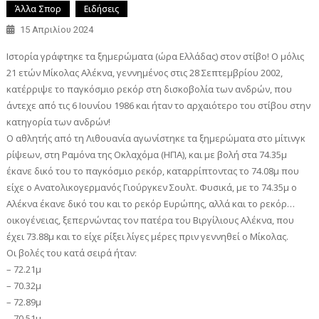
Άλλα Σπορ
Ειδήσεις
15 Απριλίου 2024
Ιστορία γράφτηκε τα ξημερώματα (ώρα Ελλάδας) στον στίβο! Ο μόλις
21 ετών Μίκολας Αλέκνα, γεννημένος στις 28 Σεπτεμβρίου 2002,
κατέρριψε το παγκόσμιο ρεκόρ στη δισκοβολία των ανδρών, που
άντεχε από τις 6 Ιουνίου 1986 και ήταν το αρχαιότερο του στίβου στην
κατηγορία των ανδρών!
Ο αθλητής από τη Λιθουανία αγωνίστηκε τα ξημερώματα στο μίτινγκ
ρίψεων, στη Ραμόνα της Οκλαχόμα (ΗΠΑ), και με βολή στα 74.35μ
έκανε δικό του το παγκόσμιο ρεκόρ, καταρρίπτοντας το 74.08μ που
είχε ο Ανατολικογερμανός Γιούργκεν Σουλτ. Φυσικά, με το 74.35μ ο
Αλέκνα έκανε δικό του και το ρεκόρ Ευρώπης, αλλά και το ρεκόρ…
οικογένειας, ξεπερνώντας τον πατέρα του Βιργίλιους Αλέκνα, που
έχει 73.88μ και το είχε ρίξει λίγες μέρες πριν γεννηθεί ο Μίκολας.
Οι βολές του κατά σειρά ήταν:
– 72.21μ
– 70.32μ
– 72.89μ
– 70.51μ