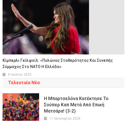
Κίμπερλι Γκίλφοϊλ: «Πυλώνας Σταθερότητας Και Συνεπής
Σύμμαχος Στο ΝΑΤΟ Η Ελλάδα»
9 Ιουλίου 2025
Τελευταία Νέα
Η Μπαρτσελόνα Κατέκτησε Το
Σούπερ Καπ Μετά Από Επική
Ματσάρα! (3-2)
11 Ιανουαρίου 2026