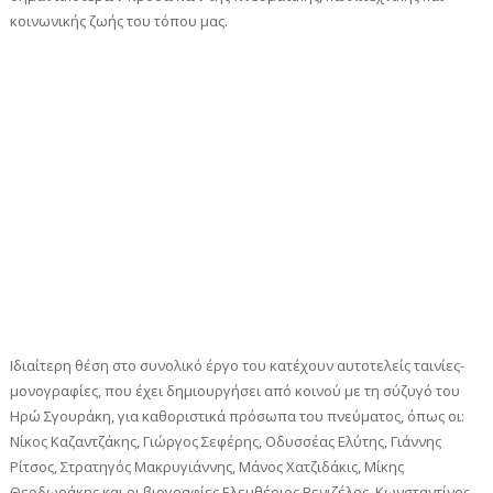
κοινωνικής ζωής του τόπου μας.
Ιδιαίτερη θέση στο συνολικό έργο του κατέχουν αυτοτελείς ταινίες-
μονογραφίες, που έχει δημιουργήσει από κοινού με τη σύζυγό του
Ηρώ Σγουράκη, για καθοριστικά πρόσωπα του πνεύματος, όπως οι:
Νίκος Καζαντζάκης, Γιώργος Σεφέρης, Οδυσσέας Ελύτης, Γιάννης
Ρίτσος, Στρατηγός Μακρυγιάννης, Μάνος Χατζιδάκις, Μίκης
Θεοδωράκης και οι βιογραφίες Ελευθέριος Βενιζέλος, Κωνσταντίνος