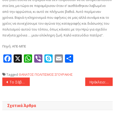
στα ίσα, μα τώρα σε παραμέρισαν όταν σ’ αισθάνθηκαν λαβωμένο
από την αρρώστια, κι αυτό σε πλήγωσε βαθιά. Αυτό περίμεναν
χρόνια. Βαριά η κληρονομιά που αφήνεις σε μας αλλά συνάμα και το
χρέος να συνεχίσουμε τον αγώνα της καταγραφής και διάσωσης του
πολιτισμού αυτού του τόπου, όπως κάνατε με την Ηρώ για σχεδόν
πενήντα χρόνια … μιαν ολόκληρη ζωή. Καλό κατευόδιο πατέρα”.
Πηγή: ΑΠΕ-ΜΠΕ
Facebook
X
WhatsApp
Viber
Skype
Email
Μοιραστεί
Tagged
ΘΑΝΑΤΟΣ
ΠΟΛΙΤΙΣΜΟΣ
ΣΓΟΥΡΑΚΗΣ
Πλοήγηση
Το Σάββατο η ΚΕ του ΣΥΡΙΖΑ-ΠΣ
Ηράκλειο: Σεισμική δόνηση 4,5 Ρίχτερ
άρθρων
Σχετικά Άρθρα