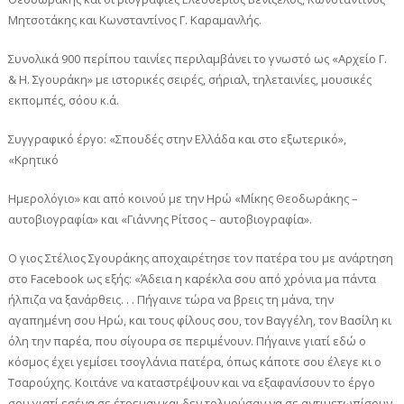
Μητσοτάκης και Κωνσταντίνος Γ. Καραμανλής.
Συνολικά 900 περίπου ταινίες περιλαμβάνει το γνωστό ως «Αρχείο Γ.
& Η. Σγουράκη» με ιστορικές σειρές, σήριαλ, τηλεταινίες, μουσικές
εκπομπές, σόου κ.ά.
Συγγραφικό έργο: «Σπουδές στην Ελλάδα και στο εξωτερικό»,
«Κρητικό
Ημερολόγιο» και από κοινού με την Ηρώ «Μίκης Θεοδωράκης –
αυτοβιογραφία» και «Γιάννης Ρίτσος – αυτοβιογραφία».
Ο γιος Στέλιος Σγουράκης αποχαιρέτησε τον πατέρα του με ανάρτηση
στο Facebook ως εξής: «Άδεια η καρέκλα σου από χρόνια μα πάντα
ήλπιζα να ξανάρθεις. . . Πήγαινε τώρα να βρεις τη μάνα, την
αγαπημένη σου Ηρώ, και τους φίλους σου, τον Βαγγέλη, τον Βασίλη κι
όλη την παρέα, που σίγουρα σε περιμένουν. Πήγαινε γιατί εδώ ο
κόσμος έχει γεμίσει τσογλάνια πατέρα, όπως κάποτε σου έλεγε κι ο
Τσαρούχης. Κοιτάνε να καταστρέψουν και να εξαφανίσουν το έργο
σου γιατί εσένα σε έτρεμαν και δεν τολμούσαν να σε αντιμετωπίσουν