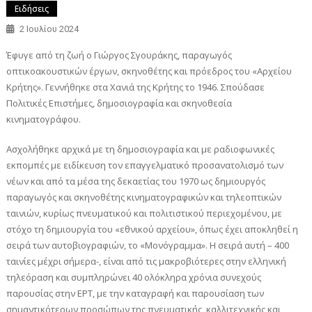
Ειδήσεις
2 Ιουλίου 2024
Έφυγε από τη ζωή ο Γιώργος Σγουράκης, παραγωγός
οπτικοακουστικών έργων, σκηνοθέτης και πρόεδρος του «Αρχείου
Κρήτης». Γεννήθηκε στα Χανιά της Κρήτης το 1946. Σπούδασε
Πολιτικές Επιστήμες, δημοσιογραφία και σκηνοθεσία
κινηματογράφου.
Ασχολήθηκε αρχικά με τη δημοσιογραφία και με ραδιοφωνικές
εκπομπές με ειδίκευση τον επαγγελματικό προσανατολισμό των
νέων και από τα μέσα της δεκαετίας του 1970 ως δημιουργός
παραγωγός και σκηνοθέτης κινηματογραφικών και τηλεοπτικών
ταινιών, κυρίως πνευματικού και πολιτιστικού περιεχομένου, με
στόχο τη δημιουργία του «εθνικού αρχείου», όπως έχει αποκληθεί η
σειρά των αυτοβιογραφιών, το «Μονόγραμμα». Η σειρά αυτή – 400
ταινίες μέχρι σήμερα-, είναι από τις μακροβιότερες στην ελληνική
τηλεόραση και συμπληρώνει 40 ολόκληρα χρόνια συνεχούς
παρουσίας στην ΕΡΤ, με την καταγραφή και παρουσίαση των
σημαντικότερων προσώπων της πνευματικής, καλλιτεχνικής και