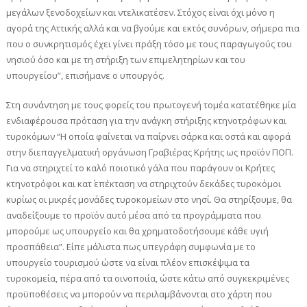
μεγάλων ξενοδοχείων και ντελικατέσεν. Στόχος είναι όχι μόνο η
αγορά της Αττικής αλλά και να βγούμε και εκτός συνόρων, σήμερα πια
που ο συνκρητισμός έχει γίνει πράξη τόσο με τους παραγωγούς του
νησιού όσο και με τη στήριξη των επιμελητηρίων και του
υπουργείου”, επισήμανε ο υπουργός.
Στη συνάντηση με τους φορείς του πρωτογενή τομέα κατατέθηκε μία
ενδιαφέρουσα πρόταση για την ανάγκη στήριξης κτηνοτρόφων και
τυροκόμων “Η οποία φαίνεται να παίρνει σάρκα και οστά και αφορά
στην διεπαγγελματική οργάνωση Γραβιέρας Κρήτης ως προϊόν ΠΟΠ.
Για να στηριχτεί το καλό ποιοτικό γάλα που παράγουν οι Κρήτες
κτηνοτρόφοι και κατ΄ επέκταση να στηριχτούν δεκάδες τυροκόμοι
κυρίως οι μικρές μονάδες τυροκομείων στο νησί. Θα στηρίξουμε, θα
αναδείξουμε το προϊόν αυτό μέσα από τα προγράμματα που
μπορούμε ως υπουργείο και θα χρηματοδοτήσουμε κάθε υγιή
προσπάθεια”. Είπε μάλιστα πως υπεγράφη συμφωνία με το
υπουργείο τουρισμού ώστε να είναι πλέον επισκέψιμα τα
τυροκομεία, πέρα από τα οινοποιία, ώστε κάτω από συγκεκριμένες
προϋποθέσεις να μπορούν να περιλαμβάνονται στο χάρτη που