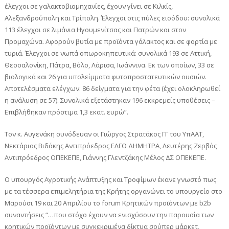
έλεγχοι σε γαλακτοβιομηχανίες, έχουν γίνει σε Κιλκίς,
Αλεξανδρούπολη και Τρίπολη. Έλεγχοι στις πύλες εισόδου: συνολικά
113 έλεγχοι σε λιμάνια Ηγουμενίτσας και Πατρών και στον
Προμαχώνα. Αφορούν βυτία με προϊόντα γάλακτος και σε φορτία με
τυριά. Έλεγχοι σε νωπά οπωροκηπευτικά: συνολικά 193 σε Αττική,
Θεσσαλονίκη, Πάτρα, Βόλο, Λάρισα, Ιωάννινα. Εκ των οποίων, 33 σε
βιολογικά και 26 για υπολείμματα φυτοπροστατευτικών ουσιών.
Αποτελέσματα ελέγχων: 86 δείγματα για την φέτα (έχει ολοκληρωθεί
η ανάλυση σε 57). Συνολικά εξετάστηκαν 196 εκκρεμείς υποθέσεις –
Επιβλήθηκαν πρόστιμα 1,3 εκατ. ευρώ”.
Τον κ. Αυγενάκη συνόδευαν οι Γιώργος Στρατάκος ΓΓ του ΥπΑΑΤ,
Νεκτάριος Βιδάκης Αντιπρόεδρος ΕΛΓΟ ΔΗΜΗΤΡΑ, Λευτέρης Ζερβός
Αντιπρόεδρος ΟΠΕΚΕΠΕ, Γιάννης Γλεντζάκης Μέλος ΔΣ ΟΠΕΚΕΠΕ.
Ο υπουργός Αγροτικής Ανάπτυξης και Τροφίμων έκανε γνωστό πως
με τα τέσσερα επιμελητήρια της Κρήτης οργανώνει το υπουργείο στο
Μαρούσι 19 και 20 Απριλίου το forum Κρητικών προϊόντων με b2b
συναντήσεις “…που στόχο έχουν να ενισχύσουν την παρουσία των
κρητικών προϊόντων με συγκεκριμένα δίκτυα σούπερ μάρκετ,