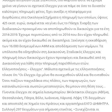
‘Ανοιγμα αιτήσεων ΟΣΔΕ 2024 εντός του Μαρτίου ώστε να έχουμε
χρόνο να γίνουν οι σχετικοί έλεγχοι για να πάμε σε όσο το δυνατόν
καλύτερες πληρωμές φέτος. Έχει ανοίξει η πλατφόρμα για
διορθώσεις στα Οικολογικά Σχήματα η πληρωμή των οποίων, ύψους
425 εκατ. ευρώ, αναμένεται να γίνει έως το Πάσχα. Έναρξη των
διαδικασιών προκειμένου να αποπληρωθούν οι δικαιούχοι για τα έτη
2014-2019. Έχουμε περιπτώσεις από το 2014 που δεν είχαν πληρωθεί
ακόμα και αν είχαν δικαιωθεί σε δικαστήρια. Ξεκίνησε η εκκαθάριση
των 16.000 δεσμευμένων ΑΦΜ και αποδέσμευση των νομίμων. Τα
υπόλοιπα θα οδηγηθούν στη Δικαιοσύνη. Σταδιακός έλεγχος και
πληρωμή όσων δικαιούχων έχουν προσφύγει και δικαιωθεί από τη
Δικαιοσύνη για λάθη στην πληρωμή παρελθόντων ετών.
Ελληνοποιήσεις – έλεγχοι”. Μάλιστα σχετικά με τις ελληνοποιήσεις
τόνισε ότι “Οι έλεγχοι όχι μόνο θα συνεχισθούν αλλά και θα ενταθούν.
Όσοι παίζουν παιχνιδάκια στις πλάτες, των παραγωγών, των
καταναλωτών και σωστών μεταποιητών, θα μπουν στη θέση τους…
Γίνονται έλεγχοι σε σημεία λιανεμπορίου: 84 έκτακτοι έλεγχοι (Αθήνα,
Θεσσαλονίκη, Πάτρα, Βόλο, Ιωάννινα, Λάρισα). Λήψη 175 δειγμάτων
και αποστολή σε Χημείο του Κράτους και εργαστήρια ΕΛΓΟ-ΔΗΜΗΤΡΑ.
Συλλογή 297 δειγμάτων για σήμανση ετικέτας. • Συνεχίζονται οι