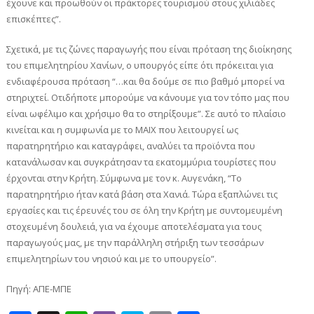
έχουνε και προωθούν οι πράκτορες τουρισμού στους χιλιάδες
επισκέπτες”.
Σχετικά, με τις ζώνες παραγωγής που είναι πρόταση της διοίκησης
του επιμελητηρίου Χανίων, ο υπουργός είπε ότι πρόκειται για
ενδιαφέρουσα πρόταση “…και θα δούμε σε πιο βαθμό μπορεί να
στηριχτεί. Οτιδήποτε μπορούμε να κάνουμε για τον τόπο μας που
είναι ωφέλιμο και χρήσιμο θα το στηρίξουμε”. Σε αυτό το πλαίσιο
κινείται και η συμφωνία με το ΜΑΙΧ που λειτουργεί ως
παρατηρητήριο και καταγράφει, αναλύει τα προϊόντα που
κατανάλωσαν και συγκράτησαν τα εκατομμύρια τουρίστες που
έρχονται στην Κρήτη. Σύμφωνα με τον κ. Αυγενάκη, “Το
παρατηρητήριο ήταν κατά βάση στα Χανιά. Τώρα εξαπλώνει τις
εργασίες και τις έρευνές του σε όλη την Κρήτη με συντομευμένη
στοχευμένη δουλειά, για να έχουμε αποτελέσματα για τους
παραγωγούς μας, με την παράλληλη στήριξη των τεσσάρων
επιμελητηρίων του νησιού και με το υπουργείο”.
Πηγή: ΑΠΕ-ΜΠΕ