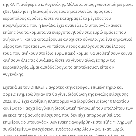
της ΚΑΠ”, ανέφερε ο κ. Αυγενάκης. Μάλιστα όπως γνωστοποίησε μόλις
χθες ξεκίνησε η διανομή ενός ερωτηματολογίου προς τους
Ευρωπαίους αγρότες, ώστε να καταγραφεί το μέγεθος του
προβλήματος, που η Ελλάδα έχει αναδείξει. Ο υπουργός κάλεσε
επίσης όλα τα κόμματα να ενεργοποιηθούν στις ευρώ ομάδες που
ανήκουν “…και να καταφέρουμε αν όχι στο σύνολο, για ένα σημαντικό
μέρος των προτάσεων, να πείσουν τους ομολόγους συναδέλφους
τους, που ανήκουν στο ίδιο ευρωπαϊκό κόμμα, να υιοθετήσουν και να
κινήσουν όλες τις δυνάμεις, ώστε να γίνουν αλλαγές πριν τις
ευρωεκλογές. Είμαι αισιόδοξος για το αποτέλεσμα”, είπε ο κ.
Αυγενάκης.
Σχετικά με τον ΟΠΕΚΕΠΕ αγρότες κτηνοτρόφοι, επιμελητήριο και
φορείς ενημερώθηκαν ότι θα γίνει διόρθωση της ενιαίας ενίσχυσης
2023, ενώ έχει ανοίξει η πλατφόρμα για διορθώσεις έως 10 Μαρτίου
και έως το Πάσχα θα γίνει η διορθωτική πληρωμή του υπολοίπου των
88 εκατ. της βασικής ενίσχυσης, που δεν είχε απορροφηθεί. Στα
επιμέρους ο υπουργός κ. Αυγενάκης αναφέρθηκε στα εξής: “Πληρωμή
συνδεδεμένων ενισχύσεων εντός του Απριλίου – 245 εκατ. Ευρώ.