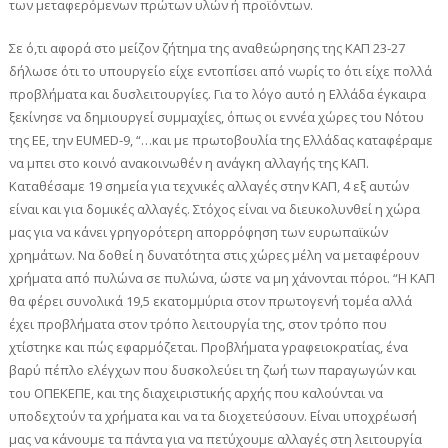
των μεταφερόμενων πρώτων υλών ή προϊόντων.
Σε ό,τι αφορά στο μείζον ζήτημα της αναθεώρησης της ΚΑΠ 23-27
δήλωσε ότι το υπουργείο είχε εντοπίσει από νωρίς το ότι είχε πολλά
προβλήματα και δυσλειτουργίες. Για το λόγο αυτό η Ελλάδα έγκαιρα
ξεκίνησε να δημιουργεί συμμαχίες, όπως οι εννέα χώρες του Νότου
της ΕΕ, την EUMED-9, “…και με πρωτοβουλία της Ελλάδας καταφέραμε
να μπει στο κοινό ανακοινωθέν η ανάγκη αλλαγής της ΚΑΠ.
Καταθέσαμε 19 σημεία για τεχνικές αλλαγές στην ΚΑΠ, 4 εξ αυτών
είναι και για δομικές αλλαγές. Στόχος είναι να διευκολυνθεί η χώρα
μας για να κάνει γρηγορότερη απορρόφηση των ευρωπαϊκών
χρημάτων. Να δοθεί η δυνατότητα στις χώρες μέλη να μεταφέρουν
χρήματα από πυλώνα σε πυλώνα, ώστε να μη χάνονται πόροι. “Η ΚΑΠ
θα φέρει συνολικά 19,5 εκατομμύρια στον πρωτογενή τομέα αλλά
έχει προβλήματα στον τρόπο λειτουργία της, στον τρόπο που
χτίστηκε και πώς εφαρμόζεται. Προβλήματα γραφειοκρατίας, ένα
βαρύ πέπλο ελέγχων που δυσκολεύει τη ζωή των παραγωγών και
του ΟΠΕΚΕΠΕ, και της διαχειριστικής αρχής που καλούνται να
υποδεχτούν τα χρήματα και να τα διοχετεύσουν. Είναι υποχρέωσή
μας να κάνουμε τα πάντα για να πετύχουμε αλλαγές στη λειτουργία