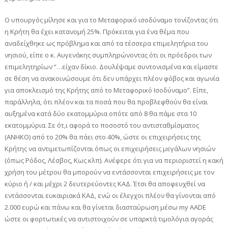
Ο υπουργός μίλησε και για το Μεταφορικό ισοδύναμο τονίζοντας ότι
η Κρήτη θα έχει κατανομή 25%. Πρόκειται για ένα θέμα που
αναδείχθηκε ως πρόβλημα και από τα τέσσερα επιμελητήρια του
νησιού, είπε ο κ. Αυγενάκης συμπληρώνοντας ότι οι πρόεδροι των
επιμελητηρίων “…είχαν δίκιο. Δουλέψαμε συντονισμένα και είμαστε
σε θέση να ανακοινώσουμε ότι δεν υπάρχει πλέον φόβος και αγωνία
για αποκλεισμό της Κρήτης από το Μεταφορικό Ισοδύναμο”. Είπε,
παράλληλα, ότι πλέον και τα ποσά που θα προβλεφθούν θα είναι
αυξημένα κατά δύο εκατομμύρια οπότε από 8 θα πάμε στα 10
εκατομμύρια. Σε ότ,ι αφορά το ποσοστό του αντισταθμίσματος
(ΑΝΗΚΟ) από το 20% θα πάει στο 40%, ώστε οι επιχειρήσεις της
Κρήτης να αντιμετωπίζονται όπως οι επιχειρήσεις μεγάλων νησιών
(όπως Ρόδος, Λέσβος, Κως κλπ). Ανέφερε ότι για να περιοριστεί η κακή
χρήση του μέτρου θα μπορούν να εντάσσονται επιχειρήσεις με τον
κύριο ή / και μέχρι 2 δευτερεύοντες ΚΑΔ. Έτσι θα αποφευχθεί να
εντάσσονται ευκαιριακά ΚΑΔ, ενώ οι έλεγχοι πλέον θα γίνονται από
2.000 ευρώ και πάνω και θα γίνεται διασταύρωση μέσω my AADE
ώστε οι φορτωτικές να αντιστοιχούν σε υπαρκτά τιμολόγια αγοράς