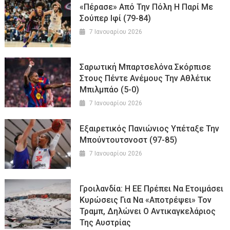
«Πέρασε» Από Την Πόλη Η Παρί Με
Σούπερ Ιφί (79-84)
7 Ιανουαρίου 2026
Σαρωτική Μπαρτσελόνα Σκόρπισε
Στους Πέντε Ανέμους Την Αθλέτικ
Μπιλμπάο (5-0)
7 Ιανουαρίου 2026
Εξαιρετικός Πανιώνιος Υπέταξε Την
Μπούντουτσνοστ (97-85)
7 Ιανουαρίου 2026
Γροιλανδία: Η ΕΕ Πρέπει Να Ετοιμάσει
Κυρώσεις Για Να «αποτρέψει» Τον
Τραμπ, Δηλώνει Ο Αντικαγκελάριος
Της Αυστρίας