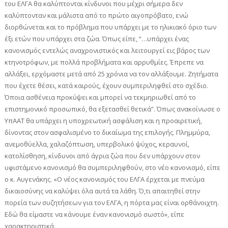
του ΕΛΓΑ θα καλύπτονται κίνδυνοι που μέχρι σήμερα δεν
καλύπτονταν και μάλιστα από το πρώτο αιγοπρόβατο, ενώ
διορθώνεται και το πρόβλημα που υπάρχει με το ηλικιακό όριο των
έξι ετών που υπάρχει στα ζώα. Όπως είπε, “…υπάρχει ένας
κανονισμός εντελώς αναχρονιστικός και λειτουργεί εις βάρος των
κτηνοτρόφων, με πολλά προβλήματα και αρρυθμίες. Έπρεπε να
αλλάξει, ερχόμαστε μετά από 25 χρόνια να τον αλλάξουμε. Ζητήματα
που έχετε θέσει, κατά καιρούς, έχουν συμπεριληφθεί στο σχέδιο.
Όποια ασθένεια προκύψει και μπορεί να τεκμηριωθεί από το
επιστημονικό προσωπικό, θα εξετασθεί θετικά”. Όπως ανακοίνωσε ο
ΥπΑΑΤ θα υπάρχει η υποχρεωτική ασφάλιση και η προαιρετική,
δίνοντας στον ασφαλισμένο το δικαίωμα της επιλογής. Πλημμύρα,
ανεμοθύελλα, χαλαζόπτωση, υπερβολικό ψύχος, κεραυνοί,
κατολίσθηση, κίνδυνοι από άγρια ζώα που δεν υπάρχουν στον
υφιστάμενο κανονισμό θα συμπεριληφθούν, στο νέο κανονισμό, είπε
ο κ. Αυγενάκης. «Ο νέος κανονισμός του ΕΛΓΑ έρχεται με πνεύμα
δικαιοσύνης να καλύψει όλα αυτά τα λάθη. Ό,τι απαιτηθεί στην
πορεία των συζητήσεων για τον ΕΛΓΑ, η πόρτα μας είναι ορθάνοιχτη.
Εδώ θα είμαστε να κάνουμε έναν κανονισμό σωστό», είπε
χαρακτηριστικά.