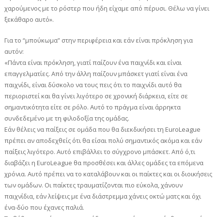
χαρούμενος με το ρόστερ που ήδη είχαμε από πέρυσι. Θέλω να γίνει
ξεκάθαρο αυτό».
Για το “μπούκωμα” στην περιφέρεια και εάν είναι πρόκληση για
αυτόν:
«Πάντα είναι πρόκληση, γιατί παίζουν ένα παιχνίδι και είναι
επαγγελματίες. Από την άλλη παίζουν μπάσκετ γιατί είναι ένα
παιχνίδι, είναι δύσκολο να τους πεις ότι το παιχνίδι αυτό θα
περιοριστεί και θα γίνει λιγότερο σε χρονική διάρκεια, είτε σε
σημαντικότητα είτε σε ρόλο. Αυτό το πράγμα είναι άρρηκτα
συνδεδεμένο με τη φιλοδοξία της ομάδας.
Εάν θέλεις να παίξεις σε ομάδα που θα διεκδικήσει τη EuroLeague
πρέπει αν αποδεχθείς ότι θα είσαι πολύ σημαντικός ακόμα και εάν
παίξεις λιγότερο. Αυτό επιβάλλει το σύγχρονο μπάσκετ. Από ό,τι
διαβάζει η EuroLeague θα προσθέσει και άλλες ομάδες τα επόμενα
χρόνια. Αυτό πρέπει να το καταλάβουν και οι παίκτες και οι διοικήσεις
των ομάδων. Οι παίκτες τραυματίζονται πιο εύκολα, χάνουν
παιχνίδια, εάν λείψεις με ένα διάστρεμμα χάνεις οκτώ ματς και όχι
ένα-δύο που έχανες παλιά.