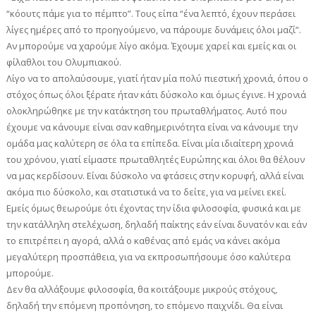
“κόουτς πάμε για το πέμπτο”. Τους είπα “ένα λεπτό, έχουν περάσει
λίγες ημέρες από το προηγούμενο, να πάρουμε δυνάμεις όλοι μαζί”.
Αν μπορούμε να χαρούμε λίγο ακόμα. Έχουμε χαρεί και εμείς και οι
φίλαθλοι του Ολυμπιακού.
Λίγο να το απολαύσουμε, γιατί ήταν μία πολύ πιεστική χρονιά, όπου ο
στόχος όπως όλοι ξέρατε ήταν κάτι δύσκολο και όμως έγινε. Η χρονιά
ολοκληρώθηκε με την κατάκτηση του πρωταθλήματος. Αυτό που
έχουμε να κάνουμε είναι σαν καθημερινότητα είναι να κάνουμε την
ομάδα μας καλύτερη σε όλα τα επίπεδα. Είναι μία ιδιαίτερη χρονιά
του χρόνου, γιατί είμαστε πρωταθλητές Ευρώπης και όλοι θα θέλουν
να μας κερδίσουν. Είναι δύσκολο να φτάσεις στην κορυφή, αλλά είναι
ακόμα πιο δύσκολο, και στατιστικά να το δείτε, για να μείνει εκεί.
Εμείς όμως θεωρούμε ότι έχοντας την ίδια φιλοσοφία, φυσικά και με
την κατάλληλη στελέχωση, δηλαδή παίκτης εάν είναι δυνατόν και εάν
το επιτρέπει η αγορά, αλλά ο καθένας από εμάς να κάνει ακόμα
μεγαλύτερη προσπάθεια, για να εκπροσωπήσουμε όσο καλύτερα
μπορούμε.
Δεν θα αλλάξουμε φιλοσοφία, θα κοιτάξουμε μικρούς στόχους,
δηλαδή την επόμενη προπόνηση, το επόμενο παιχνίδι. Θα είναι