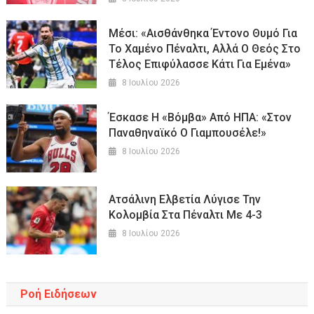
Μέσι: «Αισθάνθηκα Έντονο Θυμό Για
Το Χαμένο Πέναλτι, Αλλά Ο Θεός Στο
Τέλος Επιφύλασσε Κάτι Για Εμένα»
8 Ιουλίου 2026
Έσκασε Η «βόμβα» Από ΗΠΑ: «Στον
Παναθηναϊκό Ο Γιαμπουσέλε!»
8 Ιουλίου 2026
Ατσάλινη Ελβετία Λύγισε Την
Κολομβία Στα Πέναλτι Με 4-3
8 Ιουλίου 2026
Ροή Ειδήσεων