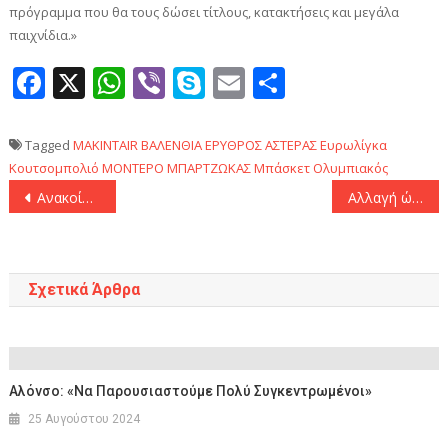
πρόγραμμα που θα τους δώσει τίτλους, κατακτήσεις και μεγάλα
παιχνίδια.»
Facebook
X
WhatsApp
Viber
Skype
Email
Μοιραστεί
Tagged
MAKINTAIR
ΒΑΛΕΝΘΙΑ
ΕΡΥΘΡΟΣ ΑΣΤΕΡΑΣ
Ευρωλίγκα
Κουτσομπολιό
ΜΟΝΤΕΡΟ
ΜΠΑΡΤΖΩΚΑΣ
Μπάσκετ
Ολυμπιακός
Πλοήγηση
Ανακοίνωσε τον Μοντέρο αποκαλύπτοντας τη μία του φανέλα ο Ολυμπιακός!
Αλλαγή ώρας στο φιλικό του Ολυμπιακού με τη Λέουβεν
άρθρων
Σχετικά Άρθρα
Αλόνσο: «Να Παρουσιαστούμε Πολύ Συγκεντρωμένοι»
25 Αυγούστου 2024