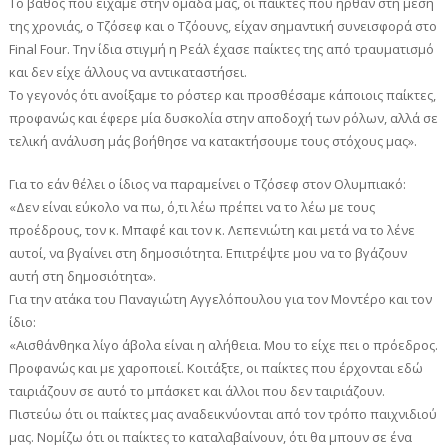
Το βάθος που είχαμε στην ομάδα μας, οι παίκτες που ήρθαν στη μέση
της χρονιάς, ο Τζόσεφ και ο Τζόουνς, είχαν σημαντική συνεισφορά στο
Final Four. Την ίδια στιγμή η Ρεάλ έχασε παίκτες της από τραυματισμό
και δεν είχε άλλους να αντικαταστήσει.
Το γεγονός ότι ανοίξαμε το ρόστερ και προσθέσαμε κάποιοις παίκτες,
προφανώς και έφερε μία δυσκολία στην αποδοχή των ρόλων, αλλά σε
τελική ανάλυση μάς βοήθησε να κατακτήσουμε τους στόχους μας».
Για το εάν θέλει ο ίδιος να παραμείνει ο Τζόσεφ στον Ολυμπιακό:
«Δεν είναι εύκολο να πω, ό,τι λέω πρέπει να το λέω με τους
προέδρους, τον κ. Μπαφέ και τον κ. Λεπενιώτη και μετά να το λένε
αυτοί, να βγαίνει στη δημοσιότητα. Επιτρέψτε μου να το βγάζουν
αυτή στη δημοσιότητα».
Για την ατάκα του Παναγιώτη Αγγελόπουλου για τον Μοντέρο και τον
ίδιο:
«Αισθάνθηκα λίγο άβολα είναι η αλήθεια. Μου το είχε πει ο πρόεδρος.
Προφανώς και με χαροποιεί. Κοιτάξτε, οι παίκτες που έρχονται εδώ
ταιριάζουν σε αυτό το μπάσκετ και άλλοι που δεν ταιριάζουν.
Πιστεύω ότι οι παίκτες μας αναδεικνύονται από τον τρόπο παιχνιδιού
μας. Νομίζω ότι οι παίκτες το καταλαβαίνουν, ότι θα μπουν σε ένα