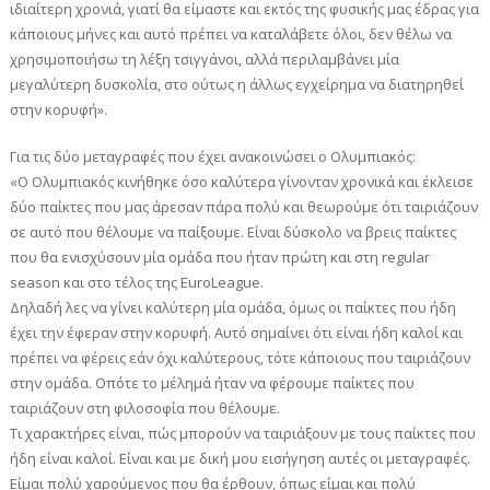
ιδιαίτερη χρονιά, γιατί θα είμαστε και εκτός της φυσικής μας έδρας για
κάποιους μήνες και αυτό πρέπει να καταλάβετε όλοι, δεν θέλω να
χρησιμοποιήσω τη λέξη τσιγγάνοι, αλλά περιλαμβάνει μία
μεγαλύτερη δυσκολία, στο ούτως η άλλως εγχείρημα να διατηρηθεί
στην κορυφή».
Για τις δύο μεταγραφές που έχει ανακοινώσει ο Ολυμπιακός:
«Ο Ολυμπιακός κινήθηκε όσο καλύτερα γίνονταν χρονικά και έκλεισε
δύο παίκτες που μας άρεσαν πάρα πολύ και θεωρούμε ότι ταιριάζουν
σε αυτό που θέλουμε να παίξουμε. Είναι δύσκολο να βρεις παίκτες
που θα ενισχύσουν μία ομάδα που ήταν πρώτη και στη regular
season και στο τέλος της EuroLeague.
Δηλαδή λες να γίνει καλύτερη μία ομάδα, όμως οι παίκτες που ήδη
έχει την έφεραν στην κορυφή. Αυτό σημαίνει ότι είναι ήδη καλοί και
πρέπει να φέρεις εάν όχι καλύτερους, τότε κάποιους που ταιριάζουν
στην ομάδα. Οπότε το μέλημά ήταν να φέρουμε παίκτες που
ταιριάζουν στη φιλοσοφία που θέλουμε.
Τι χαρακτήρες είναι, πώς μπορούν να ταιριάξουν με τους παίκτες που
ήδη είναι καλοί. Είναι και με δική μου εισήγηση αυτές οι μεταγραφές.
Είμαι πολύ χαρούμενος που θα έρθουν, όπως είμαι και πολύ