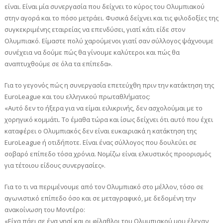
είναι. Είναι μία συνεργασία που δείχνει το κύρος του Ολυμπιακού
στην αγορά και το πόσο μετράει. Φυσικά δείχνει και τις φιλοδοξίες της
συγκεκριμένης εταιρείας να επενδύσει, γιατί κάτι είδε στον
Ολυμπιακό. Είμαστε πολύ χαρούμενοι γιατί σαν σύλλογος ψάχνουμε
συνέχεια να δούμε πώς θα γίνουμε καλύτεροι και πώς θα
αναπτυχθούμε σε όλα τα επίπεδα».
Για το γεγονός πώς η συνεργασία επετεύχθη πριν την κατάκτηση της
EuroLeague και του ελληνικού πρωταθλήματος:
«Αυτό δεν το ήξερα για να είμαι ειλικρινής, δεν ασχολούμαι με το
χορηγικό κομμάτι. Το έμαθα τώρα και ίσως δείχνει ότι αυτό που έχει
καταφέρει ο Ολυμπιακός δεν είναι ευκαιριακά η κατάκτηση της
EuroLeague ή οτιδήποτε. Είναι ένας σύλλογος που δουλεύει σε
σοβαρό επίπεδο τόσα χρόνια. Νομίζω είναι ελκυστικός προορισμός
για τέτοιου είδους συνεργασίες».
Για το τι να περιμένουμε από τον Ολυμπιακό στο μέλλον, τόσο σε
αγωνιστικό επίπεδο όσο και σε μεταγραφικό, με δεδομένη την
ανακοίνωση του Μοντέρο:
«Είχα πάει σε ένα νησί και οι φίλαθλοι του Ολυμπιακού μου έλεγαν