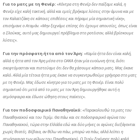
Για το ματς με τη Φενέρ:
«Κόντρα στη Φενέρ δεν παίξαμε καλά, η
Φενέρ είχε καλή τακτική, αλλά και εμείς βρήκαμε λύσεις στην άμυνα και με
τον Καλαϊτζάκη σε κάποιες επιθέσεις και πήραμε μία σημαντική νίκη»,
επισήμανε ο Αταμάν. «Μην ξεχνάμε επίσης ότι έχουμε απουσίες, όπως είναι
ο Σλούκας, αυτό μας δημιουργεί πρόβλημα στο ροτέισον, αλλά βρίσκουμε
λύσεις».
Για την πρόσφατη ήττα από τον Άρη:
«Καμία ήττα δεν είναι καλή,
αλλά η ήττα από τον Άρη μέσα στο ΟΑΚΑ ήταν μία ευοίωνη ήττα, διότι
σκεφτόμασταν και πιστεύαμε ότι δεν θα χάσουμε κάποιο ματς. Μας έκανε
καλό. Αλλά μία τέτοια ήττα μας έκανε να συγκεντρωθούμε γρήγορα στο ματς
με τη Φενέρ. Μας έδωσε κίνητρο για το ματς με τη Φενέρ. Είναι πολύ
σημαντικό ότι μετά από το ματς με τον Άρη δημιουργήθηκε αυτή η
ατμόσφαιρα και έδωσε ώθηση στους παίκτες».
Για τον ποδοσφαιρικό Παναθηναϊκό:
«Παρακολουθώ τα ματς του
Παναθηναϊκού και του Τερίμ. Θα πάω και σε ποδοσφαιρικό αγώνα του
Παναθηναϊκού, τώρα στην Ελλάδα εδώ και δύο μήνες οι αγώνες διεξάγονται
χωρίς θεατές. Βέβαια, αν θέλω να πάω, μπορώ να πάω, αλλά λείπει η
ατμόσφαιρα των φίλων του Παναθηναϊκού. Ο Τερίμ ξεκίνησε πολύ καλά,