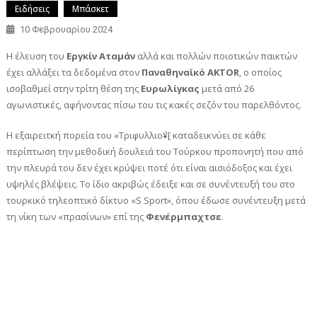
Ειδήσεις
Μπάσκετ
10 Φεβρουαρίου 2024
Η έλευση του
Εργκίν Αταμάν
αλλά και πολλών ποιοτικών παικτών
έχει αλλάξει τα δεδομένα στον
Παναθηναϊκό AKTOR
, ο οποίος
ισοβαθμεί στην τρίτη θέση της
Ευρωλίγκας
μετά από 26
αγωνιστικές, αφήνοντας πίσω του τις κακές σεζόν του παρελθόντος.
Η εξαιρειτκή πορεία του «Τριφυλλιο΄¥[ καταδεικνύει σε κάθε
περίπτωση την μεθοδική δουλειά του Τούρκου προπονητή που από
την πλευρά του δεν έχει κρύψει ποτέ ότι είναι αισιόδοξος και έχει
υψηλές βλέψεις. Το ίδιο ακριβώς έδειξε και σε συνέντευξή του στο
τουρκικό τηλεοπτικό δίκτυο «S Sport», όπου έδωσε συνέντευξη μετά
τη νίκη των «πρασίνων» επί της
Φενέρμπαχτσε
.