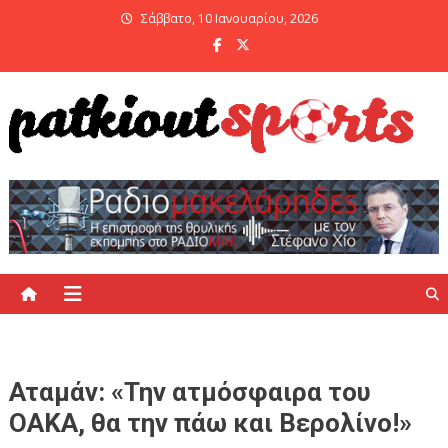
Skip
Σάββατο, 10 Ιανουαρίου, 2026
to
content
PatKiout Sports
Ό,τι θες να μάθεις στο patkiout – Όλα τα Αθλητικά Νέα
Αταμάν: «Την ατμόσφαιρα του
ΟΑΚΑ, θα την πάω και Βερολίνο!»