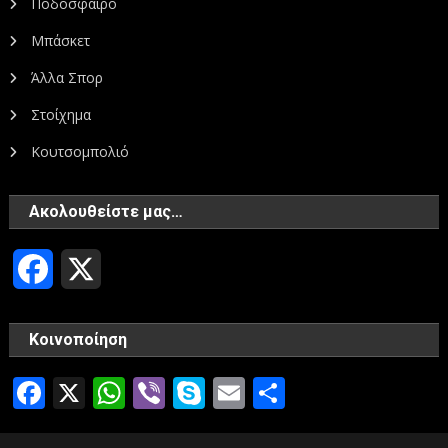
Ποδόσφαιρο
Μπάσκετ
Άλλα Σπορ
Στοίχημα
Κουτσομπολιό
Ακολουθείστε μας…
Facebook
X
Κοινοποίηση
Facebook
X
WhatsApp
Viber
Skype
Email
Μοιραστεί