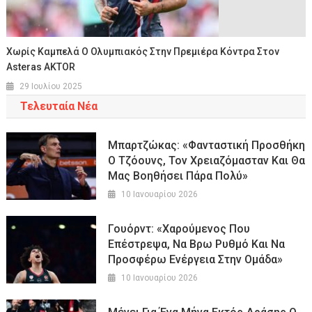
Χωρίς Καμπελά Ο Ολυμπιακός Στην Πρεμιέρα Κόντρα Στον
Asteras AKTOR
29 Ιουλίου 2025
Τελευταία Νέα
Μπαρτζώκας: «Φανταστική Προσθήκη
Ο Τζόουνς, Τον Χρειαζόμασταν Και Θα
Μας Βοηθήσει Πάρα Πολύ»
10 Ιανουαρίου 2026
Γουόρντ: «Χαρούμενος Που
Επέστρεψα, Να Βρω Ρυθμό Και Να
Προσφέρω Ενέργεια Στην Ομάδα»
10 Ιανουαρίου 2026