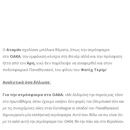
Ο
Αταμάν
σχολίασε μπόλικα θέματα, όπως την ατμόσφαιρα
στο
ΟΑΚΑ
, την εμφάνιση κόντρα στη Φενέρ αλλά και την πρόσφατη
ήττα από τον
Άρη
, ενώ δεν παρέλειψε να αναφερθεί και στον
ποδοσφαιρικό Παναθηναϊκό, του φίλου του
Φατίχ Τερίμ
!
Αναλυτικά όσα δήλωσε:
Για την ατμόσφαιρα στο ΟΑΚΑ:
«Με δεδομένη την πορεία μας τόσο
στο πρωτάθλημα, όπου έχουμε νικήσει δύο φορές τον Ολυμπιακό όσο και
με τις συνεχόμενες νίκες στην Euroleague οι οπαδοί του Παναθηναϊκού
δημιουργούν μία εκπληκτική ατμόσφαιρα. Αυτό που θέλω να πω είναι ότι
με το καλό αυτή την ατμόσφαιρα του ΟΑΚΑ, θα την πάω και στο Βερολίνο».