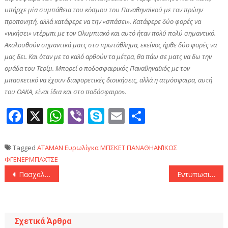
υπήρχε μία συμπάθεια του κόσμου του Παναθηναϊκού με τον πρώην
προπονητή, αλλά κατάφερε να την «σπάσει». Κατάφερε δύο φορές να
«νικήσει» ντέρμπι με τον Ολυμπιακό και αυτό ήταν πολύ πολύ σημαντικό.
Ακολουθούν σημαντικά ματς στο πρωτάθλημα, εκείνος ήρθε δύο φορές να
μας δει. Και όταν με το καλό αρθούν τα μέτρα, θα πάω σε ματς να δω την
ομάδα του Τερίμ. Μπορεί ο ποδοσφαιρικός Παναθηναϊκός με τον
μπασκετικό να έχουν διαφορετικές διοικήσεις, αλλά η ατμόσφαιρα, αυτή
του ΟΑΚΑ, είναι ίδια και στο ποδόσφαιρο».
Facebook
X
WhatsApp
Viber
Skype
Email
Μοιραστεί
Tagged
ΑΤΑΜΑΝ
Ευρωλίγκα
ΜΠΣΚΕΤ
ΠΑΝΑΘΗΑΝΊΚΟΣ
ΦΓΕΝΕΡΜΠΑΧΤΣΕ
Πλοήγηση
Πασχαλάκης: «Θέλαμε να τιμήσουμε τα θύματα της Θύρας 7»
Εντυπωσιακή Μπάγερ Λεβερκούζεν θριάμβευσε με 3-0 της Μπάγερν και ξέφυγε 5 βαθμούς!
άρθρων
Σχετικά Άρθρα