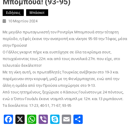
Μπομπουά! (93-95)
Ειδήσεις
Μπάσκετ
10 Μαρτίου 2024
Με μεγάλο πρωταγωνιστή τον Ροντρίγκ Μπομπουά στην τέταρτη
περίοδο, η Εφές έκανε την ανατροπή και νίκησε 95-93 την Τόφας, μέσα
στην Προύσα!
Ο Γάλλος γκαρντ πήρε και ευστόχησε σε όλα τα κρίσιμα σουτ,
πετυχαίνοντας τους 22π. και από τους συνολικά 27π. που είχε, στο
τελευταίο δεκάλεπτο!
Με τη νίκη αυτή, οι πρωταθλητές Τουρκίας ανέβηκαν στο 19-3 και
παρέμειναν στην κορυφή, μαζί με τη Φενέρμπαχτσε, ενώ από την
άλλη η ομάδα από την Προύσα υποχώρησε στο 9-13.
Από τους ηττημένους, ξεχώρισε ο Κάσιους Γουίνστον με 24 πόντους,
ενώ ο Όστιν Γουάιλι έκανε νταμπλ-νταμπλ με 12π. και 13 ριμπάουντ.
Τα δεκάλεπτα: 17-23, 40-51, 71-67, 93-95
Facebook
X
WhatsApp
Viber
Skype
Email
Μοιραστεί