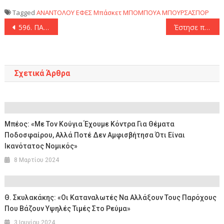
Tagged
ΑΝΑΝΤΟΛΟΥ ΕΦΕΣ
Μπάσκετ
ΜΠΟΜΠΟΥΑ
ΜΠΟΥΡΣΑΣΠΟΡ
Πλοήγηση
596. ΠΑΟΚ – ΑΡΗΣ: G-G (1,92)
Έστησε πάρτι με «τεσσάρα» η Τότεναμ στο «Βίλα Παρκ» και μπήκε δυνατά στο κυνήγι του Champions League (0-4)
άρθρων
Σχετικά Άρθρα
Μπέος: «Με Τον Κούγια Έχουμε Κόντρα Για Θέματα
Ποδοσφαίρου, Αλλά Ποτέ Δεν Αμφισβήτησα Ότι Είναι
Ικανότατος Νομικός»
8 Μαρτίου 2024
Θ. Σκυλακάκης: «Οι Καταναλωτές Να Αλλάξουν Τους Παρόχους
Που Βάζουν Υψηλές Τιμές Στο Ρεύμα»
3 Ιουνίου 2024