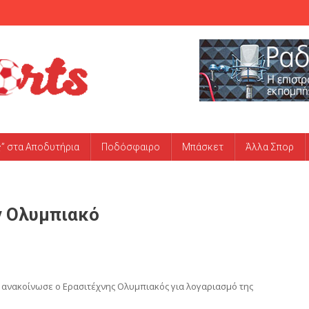
ς” στα Αποδυτήρια
Ποδόσφαιρο
Μπάσκετ
Άλλα Σπορ
ν Ολυμπιακό
 ανακοίνωσε ο Ερασιτέχνης Ολυμπιακός για λογαριασμό της