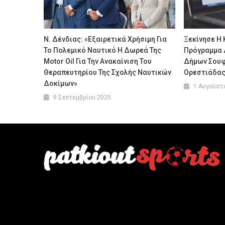
Ν. Δένδιας: «Εξαιρετικά Χρήσιμη Για
Ξεκίνησε Η 
Το Πολεμικό Ναυτικό Η Δωρεά Της
Πρόγραμμα 
Motor Oil Για Την Ανακαίνιση Του
Δήμων Σουφ
Θεραπευτηρίου Της Σχολής Ναυτικών
Ορεστιάδα
Δοκίμων»
1 Αυγούστ
9 Σεπτεμβρίου 2025