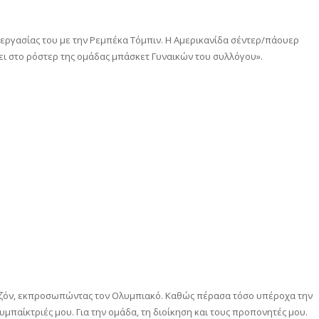
εργασίας του με την Ρεμπέκα Τόμπιν. Η Αμερικανίδα σέντερ/πάουερ
ι στο ρόστερ της ομάδας μπάσκετ Γυναικών του συλλόγου».
εζόν, εκπροσωπώντας τον Ολυμπιακό. Καθώς πέρασα τόσο υπέροχα την
υμπαίκτριές μου. Για την ομάδα, τη διοίκηση και τους προπονητές μου.