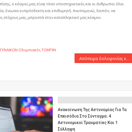
ίσης, ο κόσμος μας είναι τόσο υποστηρικτικός και οι άνθρωποι όλοι
δα, ένιωσα ευπρόσδεκτη και επιθυμητή. Ανυπομονώ, λοιπόν, να
υς στόχους μας, μπροστά στον καταπληκτικό μας κόσμο».
αστείτε
ΓΥΝΑΙΚΩΝ
Ολυμπιακός
ΤΟΜΠΙΝ
Απόπειρα δολοφονίας κατά του Ντόναλντ Τραμπ στην Πενσιλβάνια
Ανακοίνωση Της Αστυνομίας Για Τα
Επεισόδια Στο Σύνταγμα: 4
Αστυνομικοί Τραυματίες Και 1
Σύλληψη