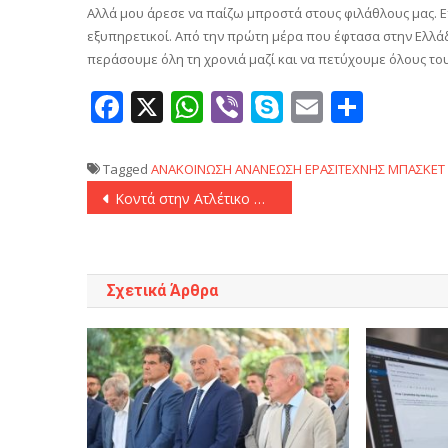
Αλλά μου άρεσε να παίζω μπροστά στους φιλάθλους μας. Επ
εξυπηρετικοί. Από την πρώτη μέρα που έφτασα στην Ελλά
περάσουμε όλη τη χρονιά μαζί και να πετύχουμε όλους το
Facebook
X
WhatsApp
Viber
Skype
Email
Μοιρ
Tagged
ΑΝΑΚΟΙΝΩΣΗ
ΑΝΑΝΕΩΣΗ
ΕΡΑΣΙΤΕΧΝΗΣ
ΜΠΑΣΚΕΤ 
Πλοήγηση
Κοντά στην Ατλέτικο Νασιονάλ ο Μορέλος
άρθρων
Σχετικά Άρθρα