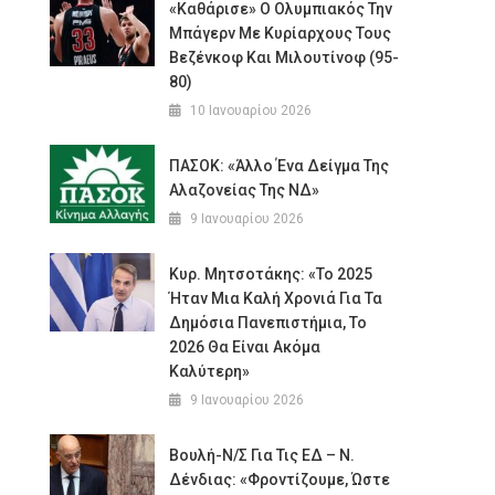
«Καθάρισε» Ο Ολυμπιακός Την
Μπάγερν Με Κυρίαρχους Τους
Βεζένκοφ Και Μιλουτίνοφ (95-
80)
10 Ιανουαρίου 2026
ΠΑΣΟΚ: «Άλλο Ένα Δείγμα Της
Αλαζονείας Της ΝΔ»
9 Ιανουαρίου 2026
Κυρ. Μητσοτάκης: «Το 2025
Ήταν Μια Καλή Χρονιά Για Τα
Δημόσια Πανεπιστήμια, Το
2026 Θα Είναι Ακόμα
Καλύτερη»
9 Ιανουαρίου 2026
Βουλή-Ν/σ Για Τις ΕΔ – Ν.
Δένδιας: «Φροντίζουμε, Ώστε