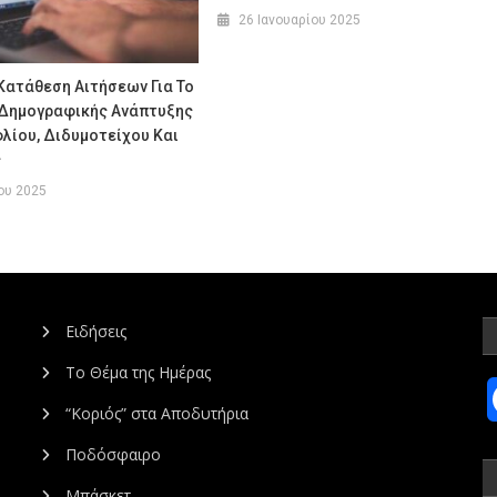
26 Ιανουαρίου 2025
Κατάθεση Αιτήσεων Για Το
Δημογραφικής Ανάπτυξης
λίου, Διδυμοτείχου Και
ς
ου 2025
Ειδήσεις
Το Θέμα της Ημέρας
“Κοριός” στα Αποδυτήρια
Ποδόσφαιρο
Μπάσκετ