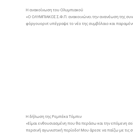
Η ανακοίνωση του Ολυμπιακού
«Ο ΟΛΥΜΠΙΑΚΟΣ Σ.Φ.Π. ανακοινώνει την ανανέωση της συν
φόργουορντ υπέγραψε το νέο της συμβόλαιο και παραμένε
Η δήλωση της Ρεμπέκα Τόμπιν
«Είμαι ενθουσιασμένη που θα περάσω και την επόμενη σ
περσινή αγωνιστική περίοδο! Μου άρεσε να παίζω με τις σ