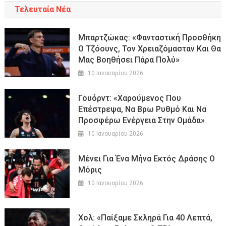
Τελευταία Νέα
Μπαρτζώκας: «Φανταστική Προσθήκη
Ο Τζόουνς, Τον Χρειαζόμασταν Και Θα
Μας Βοηθήσει Πάρα Πολύ»
10 Ιανουαρίου 2026
Γουόρντ: «Χαρούμενος Που
Επέστρεψα, Να Βρω Ρυθμό Και Να
Προσφέρω Ενέργεια Στην Ομάδα»
10 Ιανουαρίου 2026
Μένει Για Ένα Μήνα Εκτός Δράσης Ο
Μόρις
10 Ιανουαρίου 2026
Χολ: «Παίξαμε Σκληρά Για 40 Λεπτά,