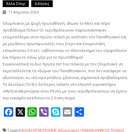
Άλλα Σπορ
Ειδήσεις
11 Απριλίου 2024
Ολυμπιακός με ψυχή πρωταθλητή, άλωσε το Μετς και πήρε
προβάδισμα τίτλου! Οι «ερυθρόλευκοι» παρουσιάστηκαν
ετοιμοπόλεμοι στον πρώτο τελικό με αντίπαλο τον Παναθηναϊκό και
με μεγάλους πρωταγωνιστές τους Στερν και Κουμεντάκη,
επικράτησαν 3-0 σετ, «σβήνοντας» το πλεονέκτημα του «τριφυλλιού»
και πήραν το πάνω χέρι για το πρωτάθλημα!
Συγκλονιστικά τα δυο πρώτα σετ του τελικού με τον Ολυμπιακό να
εκμεταλλεύεται τα «δώρα» του Παναθηναϊκού, που δεν κατάφερε να
αξιοποιήσει τις «κόντρα μπάλες» χάνοντας σημαντικά προβαδίσματα.
Τη Δευτέρα (15/4) ο δεύτερος τελικός στο κλειστό γυμναστήριο
«Μελίνα Μερκούρη» στου Ρέντη, με τους «ερυθρόλευκους» να έχουν
την ευκαιρία να κάνουν το 2-0 στη σειρά.
Facebook
X
WhatsApp
Viber
Skype
Email
Μοιραστεί
Tagged
ΒΟΛΕΪ
ΕΡΑΣΙΤΕΧΝΗΣ
Ολυμπιακός
ΠΑΝΑΘΗΑΝΊΚΟΣ
ΤΕΛΙΚΟΙ