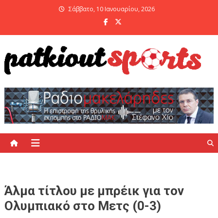
Skip
Σάββατο, 10 Ιανουαρίου, 2026
to
content
PatKiout Sports
Ό,τι θες να μάθεις στο patkiout – Όλα τα Αθλητικά Νέα
Άλμα τίτλου με μπρέικ για τον
Ολυμπιακό στο Μετς (0-3)