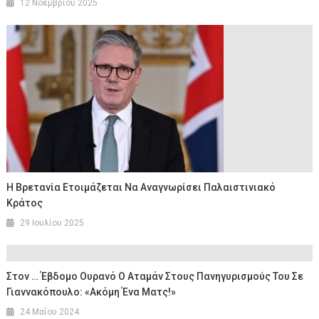
12 Νοεμβρίου 2025
Η Βρετανία Ετοιμάζεται Να Αναγνωρίσει Παλαιστινιακό
Κράτος
29 Ιουλίου 2025
Στον … Έβδομο Ουρανό Ο Αταμάν Στους Πανηγυρισμούς Του Σε
Γιαννακόπουλο: «Ακόμη Ένα Ματς!»
24 Μαΐου 2024