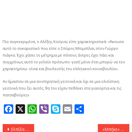
Πιο συγκεκριμένα, ο Αλέξης Κούγιας είπε χαρακτηριστικά: «Άκουσα
αυτό το σοκαριστικό που είπε ο Σπύρος Μπιμπίλας στον Γιώργο
Λιάγκα. Έχει χάσει το μέτρημα με πόσους άντρες έχει πάει και
συγχρόνως αυτό το γελοίο πρόσωπο -γιατί μόνο έτσι μπορώ να τον
χαρακτηρίσω- είναι και βουλευτής του ελληνικού κοινοβουλίου.
Αν ήμασταν σε μια συντηρητική γειτονιά και όχι σε μια ελιτίστικη
γειτονιά που ζει αυτός, θα τον είχαν πεθάνει στα γιαούρτια και τις
πατσαβούρες».
Facebook
X
WhatsApp
Viber
Skype
Email
Μοιραστεί
Πλοήγηση
Ελπίδα Νίνου: Πού εργάζεται η σύζυγος του Πέτρου Φιλιππίδη;
«Μπήκε» ο Ζουλ στις προπονήσεις του Άρη