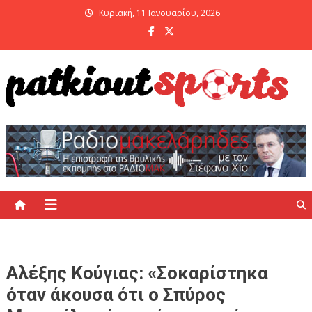
Skip
Κυριακή, 11 Ιανουαρίου, 2026
to
content
PatKiout Sports
Ό,τι θες να μάθεις στο patkiout – Όλα τα Αθλητικά Νέα
Αλέξης Κούγιας: «Σοκαρίστηκα
όταν άκουσα ότι ο Σπύρος