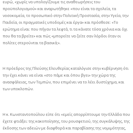
ευρώ, «χωρίς να υπολογίζουμε τις αναθεωρήσεις του
προϋπολογισμού» και αναρωτήθηκε «που είναι τα σχολεία, τα
νοσοκομεία, το προσωπικό στην Πολιτική Προστασία, στην Υγεία, την
Παιδεία, οι πραγματικές υποδομές και έργα» και πρόσθεσε: «Το
ερώτημα είναι: που πήγαν τα λεφτά, τι τα κάνατε τόσα χρόνια και όχι
που θα τα βρείτε» και πώς «μπορείτε να ζείτε σαν λόρδοι όταν οι
πολίτες στερούνται τα βασικά;».
Η πρόεδρος της Πλεύσης Ελευθερίας καταλόγισε στην κυβέρνηση ότι
την έχει κάνει να είναι «στο πάμε και όπου βγει» την χώρα της
ανασφάλειας, των Τεμπών, που επιμένει να το λέει δυστύχημα, και
των υποκλοπών.
Η κ. Κωνσταντοπούλου είπε ότι «εμείς απορρίπτουμε την Ελλάδα που
έχετε φτιάξει: της κακοποίησης, του ρουσφετιού, της συγκάλυψης, της
έκδοσης των αδειών με διαφθορά και παραβίασης της νομιμότητας,