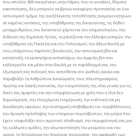
που απολύει 800 οικογένειες στην Λάρκο, που οι γυναίκες, θύματα
κακοποίησης, δεν μπορούν να βρουν καταφύγιο προστασίας σε ένα
αστυνομικό τμήμα, της ανεξέλεγκτης τοποθέτησης ανεμογεννητριών
σε καμένες εκτάσεις, της υποβάθμισης της δικαιοσύνης, τις δήθεν
μεταρρυθμίσεις του δικαστικού χάρτη και του κτηματολογίου, την
διάλυση της δημόσιας Υγείας, τα ράντζα και την έλλειψη γιατρών, την
υποβάθμιση της Παιδείας και του Πολιτισμού, την άδεια Βουλή με
τους ελάχιστους παρόντες βουλευτές, την αστυνομική βία και
καταστολή, τα κρατητήρια-κολαστήρια, την έμφυλη βία που
καλλιεργείτε και μέσα στην Βουλή με το παράδειγμά σας, την
εξωτερική σας πολιτική που αντιτίθεται στο Διεθνές Δίκαιο και
παραβιάζει τα Ανθρώπινα Δικαιώματα, τους πλειστηριασμούς
πρώτης και λαϊκής κατοικίας, την ενοχοποίηση της νέας γενιάς για τις
δικές σας αμαρτίες και την υπερφόρτωση με χρέη που η ίδια δεν
δημιούργησε, την ελεγχόμενη ενημέρωση, την ενδοτική και μη
διεκδίκηση οφειλών, την συστημική υποβάθμιση του περιβάλλοντος,
την άρνηση πρόσληψης των εποχικών πυροσβεστών, την μοίρα που
έχετε επιφυλάξει στον αγροτικό πληθυσμό, την περιφρόνησή σας για
τις ευάλωτες ομάδες, την ιδιωτικοποίηση του ρεύματος και του
νερού, το ξεπούλημα της δημόσιας περιουσίας, την αφαίμαξη των