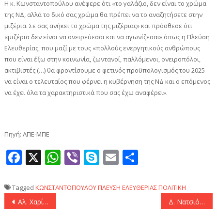
Η κ. Κωνσταντοπούλου ανέφερε ότι «το γαλάζιο, δεν είναι το χρώμα
της ΝΔ, αλλά το δικό σας χρώμα θα πρέπει να το αναζητήσετε στην
μιζέρια. Σε σας ανήκει το χρώμα της μιζέριας» και πρόσθεσε ότι
«μιζέρια δεν είναι να ονειρεύεσαι και να αγωνίζεσαι» όπως η Πλεύση
Ελευθερίας, που μαζί με τους «πολλούς ενεργητικούς ανθρώπους
που είναι έξω στην κοινωνία, ζωντανοί, παλλόμενοι, ονειροπόλοι,
ακτιβιστές (…) θα φροντίσουμε ο φετινός προϋπολογισμός του 2025
να είναι ο τελευταίος που φέρνει η κυβέρνηση της ΝΔ και ο επόμενος
να έχει όλα τα χαρακτηριστικά που σας έχω αναφέρει».
Πηγή: ΑΠΕ-ΜΠΕ
Facebook
X
WhatsApp
Viber
Skype
Email
Μοιραστεί
Tagged
ΚΩΝΣΤΑΝΤΟΠΟΥΛΟΥ
ΠΛΕΥΣΗ ΕΛΕΥΘΕΡΙΑΣ
ΠΟΛΙΤΙΚΗ
Πλοήγηση
Αλ. Χαρίτσης: «Ο προϋπολογισμός του 2025 είναι μνημονιακής λογικής, χωρίς να έχουμε μνημόνιο»
Δ. Νατσιός: «Έχετε δημιουργήσει μια κοινωνία του ενός τρίτου που μπορεί και μία των δύο τρίτων που δεν μπορεί»
άρθρων