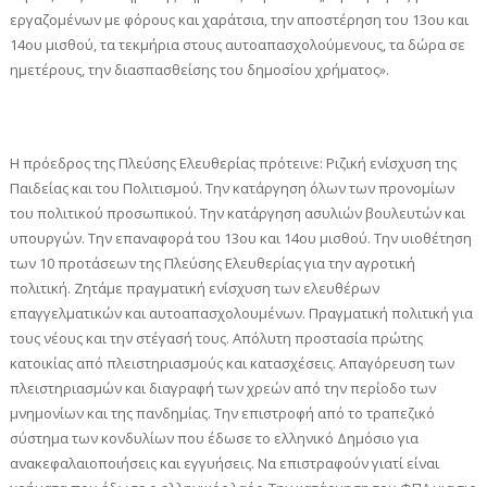
εργαζομένων με φόρους και χαράτσια, την αποστέρηση του 13ου και
14ου μισθού, τα τεκμήρια στους αυτοαπασχολούμενους, τα δώρα σε
ημετέρους, την διασπασθείσης του δημοσίου χρήματος».
Η πρόεδρος της Πλεύσης Ελευθερίας πρότεινε: Ριζική ενίσχυση της
Παιδείας και του Πολιτισμού. Την κατάργηση όλων των προνομίων
του πολιτικού προσωπικού. Την κατάργηση ασυλιών βουλευτών και
υπουργών. Την επαναφορά του 13ου και 14ου μισθού. Την υιοθέτηση
των 10 προτάσεων της Πλεύσης Ελευθερίας για την αγροτική
πολιτική. Ζητάμε πραγματική ενίσχυση των ελευθέρων
επαγγελματικών και αυτοαπασχολουμένων. Πραγματική πολιτική για
τους νέους και την στέγασή τους. Απόλυτη προστασία πρώτης
κατοικίας από πλειστηριασμούς και κατασχέσεις. Απαγόρευση των
πλειστηριασμών και διαγραφή των χρεών από την περίοδο των
μνημονίων και της πανδημίας. Την επιστροφή από το τραπεζικό
σύστημα των κονδυλίων που έδωσε το ελληνικό Δημόσιο για
ανακεφαλαιοποιήσεις και εγγυήσεις. Να επιστραφούν γιατί είναι