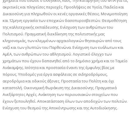
χρήματα που έδωσε ο ελληνικός λαός. Την κατάργηση του ΦΠΑ για τις
ακριτικές και πληγείσες περιοχές. Προσλήψεις σε Υγεία, Παιδεία και
Δικαιοσύνη για πληρωθούν οι κενές οργανικές θέσεις. Μονιμοποίηση
και 12μηνη εργασία των εποχικών δασοπυροσβεστών. Θεσμοθέτηση
της καλλιτεχνικής εκπαίδευσης. Ενίσχυση των ανθρώπων του
Πολιτισμού. Πραγματική διεκδίκηση της πολιτιστικής μας
κληρονομιάς, των κλεμμένων αρχαιολογικών θησαυρών από τους
ναζί και των γλυπτών του Παρθενώνα. Ενίσχυση των ευάλωτων και
ΑμΕΑ, των ανθρώπων του αθλητισμού. Λογιστικό έλεγχο των
χρημάτων που έχουν δαπανηθεί από το δημόσιο χρήμα και το Ταμείο
Ανάκαμψης. Ισότητα και προστασία έναντι της έμφυλης βίας με
πόρους. Υποδομές για έργα ασφάλειας σε σιδηροδρόμους,
αεροδρόμια και οδικούς άξονες. Προστασία του Πολίτη και όχι
καταστολή. Οικονομική θωράκιση της Δικαιοσύνης. Πραγματικά
Ανεξάρτητες Αρχές. Ανάκτηση των περιουσιακών στοιχείων που
έχουν ξεπουληθεί. Αποκατάσταση όλων των αποδοχών των πολιτών.
Ενίσχυση του θεσμού της Αποκέντρωσης και της Αυτοδιοίκησης.