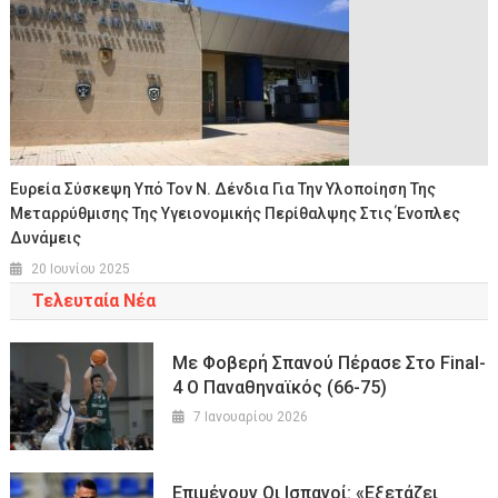
Ευρεία Σύσκεψη Υπό Τον Ν. Δένδια Για Την Υλοποίηση Της
Μεταρρύθμισης Της Υγειονομικής Περίθαλψης Στις Ένοπλες
Δυνάμεις
20 Ιουνίου 2025
Τελευταία Νέα
Με Φοβερή Σπανού Πέρασε Στο Final-
4 Ο Παναθηναϊκός (66-75)
7 Ιανουαρίου 2026
Επιμένουν Οι Ισπανοί: «Εξετάζει