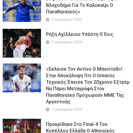
Βλαχοδήμο Για Το Καλοκαίρι Ο
Παναθηναϊκός»
7 Ιανουαρίου 2026
Ρήξη Αχίλλειου Υπέστη Ο Ένις
7 Ιανουαρίου 2026
«Έκλεισε Τον Αντίνο Ο Μπενίτεθ»!
Στην Αποκάλυψη Ότι Ο Ισπανός
Τεχνικός Έπεισε Τον 20χρονο Εξτρέμ
Να Πάρει Μεταγραφή Στον
Παναθηναϊκό Προχωρούν ΜΜΕ Της
Αργεντινής
7 Ιανουαρίου 2026
Προκρίθηκε Στο Final-4 Του
Κυπέλλου Ελλάδα Ο Αθηναϊκός