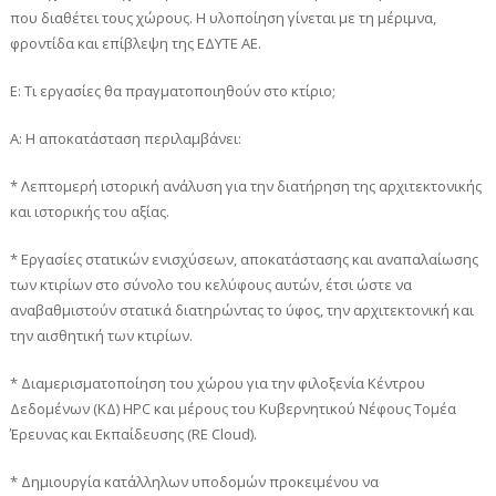
που διαθέτει τους χώρους. Η υλοποίηση γίνεται με τη μέριμνα,
φροντίδα και επίβλεψη της ΕΔΥΤΕ ΑΕ.
Ε: Τι εργασίες θα πραγματοποιηθούν στο κτίριο;
A: H αποκατάσταση περιλαμβάνει:
* Λεπτομερή ιστορική ανάλυση για την διατήρηση της αρχιτεκτονικής
και ιστορικής του αξίας.
* Εργασίες στατικών ενισχύσεων, αποκατάστασης και αναπαλαίωσης
των κτιρίων στο σύνολο του κελύφους αυτών, έτσι ώστε να
αναβαθμιστούν στατικά διατηρώντας το ύφος, την αρχιτεκτονική και
την αισθητική των κτιρίων.
* Διαμερισματοποίηση του χώρου για την φιλοξενία Κέντρου
Δεδομένων (ΚΔ) HPC και μέρους του Κυβερνητικού Νέφους Τομέα
Έρευνας και Εκπαίδευσης (RE Cloud).
* Δημιουργία κατάλληλων υποδομών προκειμένου να