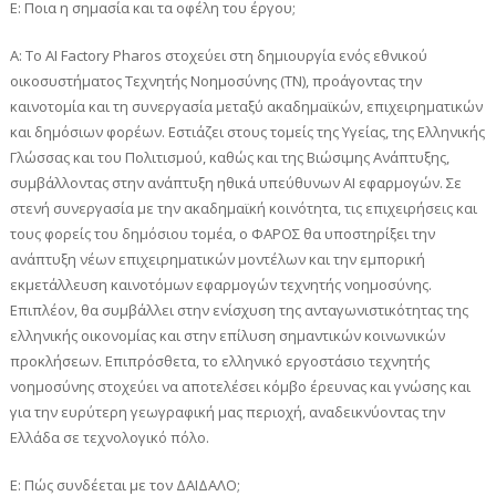
Ε: Ποια η σημασία και τα οφέλη του έργου;
Α: Το AI Factory Pharos στοχεύει στη δημιουργία ενός εθνικού
οικοσυστήματος Τεχνητής Νοημοσύνης (ΤΝ), προάγοντας την
καινοτομία και τη συνεργασία μεταξύ ακαδημαϊκών, επιχειρηματικών
και δημόσιων φορέων. Εστιάζει στους τομείς της Υγείας, της Ελληνικής
Γλώσσας και του Πολιτισμού, καθώς και της Βιώσιμης Ανάπτυξης,
συμβάλλοντας στην ανάπτυξη ηθικά υπεύθυνων AI εφαρμογών. Σε
στενή συνεργασία με την ακαδημαϊκή κοινότητα, τις επιχειρήσεις και
τους φορείς του δημόσιου τομέα, ο ΦΑΡΟΣ θα υποστηρίξει την
ανάπτυξη νέων επιχειρηματικών μοντέλων και την εμπορική
εκμετάλλευση καινοτόμων εφαρμογών τεχνητής νοημοσύνης.
Επιπλέον, θα συμβάλλει στην ενίσχυση της ανταγωνιστικότητας της
ελληνικής οικονομίας και στην επίλυση σημαντικών κοινωνικών
προκλήσεων. Επιπρόσθετα, το ελληνικό εργοστάσιο τεχνητής
νοημοσύνης στοχεύει να αποτελέσει κόμβο έρευνας και γνώσης και
για την ευρύτερη γεωγραφική μας περιοχή, αναδεικνύοντας την
Ελλάδα σε τεχνολογικό πόλο.
Ε: Πώς συνδέεται με τον ΔΑΙΔΑΛΟ;