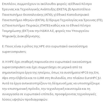
Επιπλέον, συμμετέχουν οι ακόλουθοι φορείς: α) Εθνικό Κέντρο
Έρευνας και Τεχνολογικής Ανάπτυξης (ΕΚΕΤΑ), β) Αριστοτέλειο
Πανεπιστήμιο Θεσσαλονίκης (AΠΘ), γ) Εθνικό Καποδιστριακό
Πανεπιστήμιο Αθηνών (ΕΚΠΑ), δ) Ίδρυμα Τεχνολογίας και Έρευνας (ΙΤΕ),
ε) Πανεπιστήμιο Πειραιώς (ΠΑΠΕΙ) καθώς και το Εθνικό Κέντρο
Τεκμηρίωσης (ΕΚΤ) και την ΗΔΙΚΑ Α.Ε, φορείς του Υπουργείου
Ψηφιακής Διακυβέρνησης.
Ε: Ποιος είναι ο ρόλος της HPE στο ευρωπαϊκό οικοσύστημα
supercomputers;
A: Η HPE έχει σταθερή παρουσία στο ευρωπαϊκό οικοσύστημα
supercomputers και έχει συμμετάσχει σε μερικά από τα
σημαντικότερα έργα της ηπείρου, όπως τα συστήματα HPC6 της Eni,
Alps στην Ελβετία και το LUMI στη Φινλανδία, στο πλαίσιο EuroHPC JU.
Αυτά τα έργα αντικατοπτρίζουν τη δέσμευσή μας να υποστηρίζουμε
την επιστημονική πρόοδο, την τεχνολογική καινοτομία και τη
συνεργασία σε ευρωπαϊκό επίπεδο, προσφέροντας τεχνολογικές
λύσεις υψηλών προδιαγραφών.