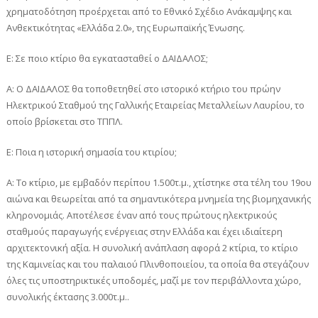
χρηματοδότηση προέρχεται από το Εθνικό Σχέδιο Ανάκαμψης και
Ανθεκτικότητας «Ελλάδα 2.0», της Ευρωπαϊκής Ένωσης.
Ε: Σε ποιο κτίριο θα εγκατασταθεί ο ΔΑΙΔΑΛΟΣ;
Α: Ο ΔΑΙΔΑΛΟΣ θα τοποθετηθεί στο ιστορικό κτήριο του πρώην
Ηλεκτρικού Σταθμού της Γαλλικής Εταιρείας Μεταλλείων Λαυρίου, το
οποίο βρίσκεται στο ΤΠΠΛ.
Ε: Ποια η ιστορική σημασία του κτιρίου;
A: Το κτίριο, με εμβαδόν περίπου 1.500τ.μ., χτίστηκε στα τέλη του 19ου
αιώνα και θεωρείται από τα σημαντικότερα μνημεία της βιομηχανικής
κληρονομιάς. Αποτέλεσε έναν από τους πρώτους ηλεκτρικούς
σταθμούς παραγωγής ενέργειας στην Ελλάδα και έχει ιδιαίτερη
αρχιτεκτονική αξία. Η συνολική ανάπλαση αφορά 2 κτίρια, το κτίριο
της Καμινείας και του παλαιού Πλινθοποιείου, τα οποία θα στεγάζουν
όλες τις υποστηρικτικές υποδομές, μαζί με τον περιβάλλοντα χώρο,
συνολικής έκτασης 3.000τ.μ..