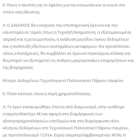
Ε: Ποιος ο σκοπός και το όφελος για την κοινωνία και το κοινό στο
οποίο απευθύνεται;
Α: Ο ΔΑΙΔΑΛΟΣ θα ενισχύσει την επιστημονική έρευνα και την
καινοτομία σε τομείς όπως η Τεχνητή Νοημοσύνη, η εξατομικευμένη
ιατρική και η μετεωρολογία, η ανάλυση μεγάλου όγκου δεδομένων
και η ανάπτυξη έξυπνων συστημάτων μεταφορών. Θα προσελκύσει
νέους επιστήμονες, θα συμβάλλει σε έρευνα παγκόσμιας κλάσης και
θα μπορεί να εξυπηρετεί τις ανάγκες μικρομεσαίων επιχειρήσεων και
της βιομηχανίας.
Κέντρο Δεδομένων Τεχνολογικού Πολιτιστικού Πάρκου Λαυρίου
Ε: Πόσο κόστισε; ποια η πηγή χρηματοδότησης;
Α: Το έργο κατακυρώθηκε έπειτα από διαγωνισμό, στην ανάδοχο
εταιρεία ΜainSys ΑΕ και αφορά στη διαμόρφωση των
ηλεκτρομηχανολογικών υποδομών και στη διαμόρφωση νέου
κέντρου δεδομένων στο Τεχνολογικό Πολιτιστικό Πάρκου Λαυρίου,
με προϋπολογισμό 17,9 εκ. Ευρώ (συμπεριλαμβανομένου ΦΠΑ). Η