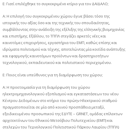
Ε: Γιατί επιλέχθηκε το συγκεκριμένο κτίριο για τον ΔΑΙΔΑΛΟ;
A: Η επιλογή του συγκεκριμένου χώρου έγινε βάσει τόσο της
ιστορικής του αξίας όσο και της τεχνικής του σπουδαιότητας,
συμβάλλοντας στην ανάδειξη της εξέλιξης της ελληνικής βιομηχανίας
και επιστήμης. Εξάλλου, το ΤΠΠΛ στεγάζει αρκετές νέες και
καινοτόμες επιχειρήσεις, εργαστήρια του ΕΜΠ, καθώς επίσης και
ιδρύματα πολιτισμού και τέχνης, αποτελώντας μία κοιτίδα ανάπτυξης
και εφαρμογής καινοτόμων προϊόντων και δραστηριοτήτων
τεχνολογικού, εκπαιδευτικού και πολιτιστικού περιεχομένου.
Ε: Ποιος είναι υπεύθυνος για τη διαμόρφωση του χώρου;
A: Η προετοιμασία για τη διαμόρφωση του χώρου
ηλεκτρομηχανολογικού εξοπλισμού και εγκαταστάσεων του νέου
Κέντρου Δεδομένων στο κτήριο του πρώην Ηλεκτρικού σταθμού
πραγματοποιείται σε μία από κοινού προσπάθεια μεταξύ,
εξειδικευμένου προσωπικού της ΕΔΥΤΕ – GRNET, ομάδας επίλεκτων
αρχιτεκτόνων του Εθνικού Μετσόβιου Πολυτεχνείου (ΕΜΠ) και
στελεχών του Τεχνολογικού Πολιτιστικού Πάρκου Λαυρίου (ΤΠΠΛ)