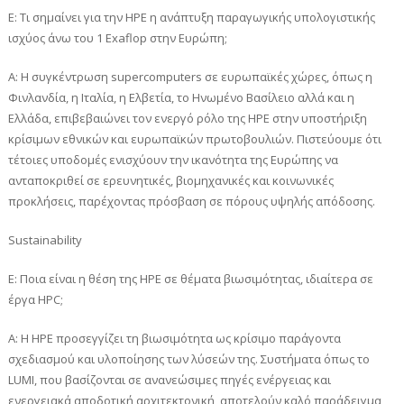
Ε: Τι σημαίνει για την HPE η ανάπτυξη παραγωγικής υπολογιστικής
ισχύος άνω του 1 Exaflop στην Ευρώπη;
A: Η συγκέντρωση supercomputers σε ευρωπαϊκές χώρες, όπως η
Φινλανδία, η Ιταλία, η Ελβετία, το Ηνωμένο Βασίλειο αλλά και η
Ελλάδα, επιβεβαιώνει τον ενεργό ρόλο της HPE στην υποστήριξη
κρίσιμων εθνικών και ευρωπαϊκών πρωτοβουλιών. Πιστεύουμε ότι
τέτοιες υποδομές ενισχύουν την ικανότητα της Ευρώπης να
ανταποκριθεί σε ερευνητικές, βιομηχανικές και κοινωνικές
προκλήσεις, παρέχοντας πρόσβαση σε πόρους υψηλής απόδοσης.
Sustainability
Ε: Ποια είναι η θέση της HPE σε θέματα βιωσιμότητας, ιδιαίτερα σε
έργα HPC;
A: Η HPE προσεγγίζει τη βιωσιμότητα ως κρίσιμο παράγοντα
σχεδιασμού και υλοποίησης των λύσεών της. Συστήματα όπως το
LUMI, που βασίζονται σε ανανεώσιμες πηγές ενέργειας και
ενεργειακά αποδοτική αρχιτεκτονική, αποτελούν καλό παράδειγμα