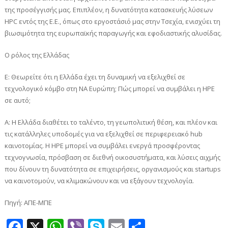
της προσέγγισής μας. Επιπλέον, η δυνατότητα κατασκευής λύσεων
HPC εντός της Ε.Ε., όπως στο εργοστάσιό μας στην Τσεχία, ενισχύει τη
βιωσιμότητα της ευρωπαϊκής παραγωγής και εφοδιαστικής αλυσίδας.
Ο ρόλος της Ελλάδας
Ε: Θεωρείτε ότι η Ελλάδα έχει τη δυναμική να εξελιχθεί σε
τεχνολογικό κόμβο στη ΝΑ Ευρώπη; Πώς μπορεί να συμβάλει η HPE
σε αυτό;
A: Η Ελλάδα διαθέτει το ταλέντο, τη γεωπολιτική θέση, και πλέον και
τις κατάλληλες υποδομές για να εξελιχθεί σε περιφερειακό hub
καινοτομίας. Η HPE μπορεί να συμβάλει ενεργά προσφέροντας
τεχνογνωσία, πρόσβαση σε διεθνή οικοσυστήματα, και λύσεις αιχμής
που δίνουν τη δυνατότητα σε επιχειρήσεις, οργανισμούς και startups
να καινοτομούν, να κλιμακώνουν και να εξάγουν τεχνολογία.
Πηγή: ΑΠΕ-ΜΠΕ
Facebook
X
WhatsApp
Viber
Skype
Email
Μοιραστεί