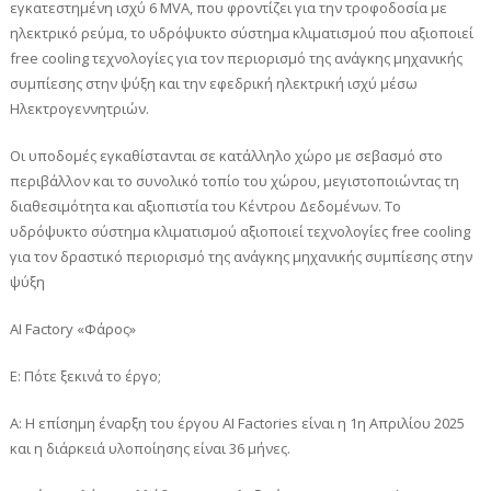
εγκατεστημένη ισχύ 6 MVA, που φροντίζει για την τροφοδοσία με
ηλεκτρικό ρεύμα, το υδρόψυκτο σύστημα κλιματισμού που αξιοποιεί
free cooling τεχνολογίες για τον περιορισμό της ανάγκης μηχανικής
συμπίεσης στην ψύξη και την εφεδρική ηλεκτρική ισχύ μέσω
Ηλεκτρογεννητριών.
Οι υποδομές εγκαθίστανται σε κατάλληλο χώρο με σεβασμό στο
περιβάλλον και το συνολικό τοπίο του χώρου, μεγιστοποιώντας τη
διαθεσιμότητα και αξιοπιστία του Κέντρου Δεδομένων. Το
υδρόψυκτο σύστημα κλιματισμού αξιοποιεί τεχνολογίες free cooling
για τον δραστικό περιορισμό της ανάγκης μηχανικής συμπίεσης στην
ψύξη
AI Factory «Φάρος»
Ε: Πότε ξεκινά το έργο;
A: Η επίσημη έναρξη του έργου AI Factories είναι η 1η Απριλίου 2025
και η διάρκειά υλοποίησης είναι 36 μήνες.