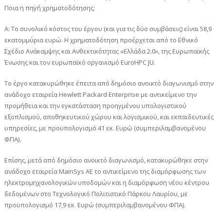
Ποια η πηγή χρηματοδότησης;
Α: Το συνολικό κόστος του έργου (και για τις δύο συμβάσεις) είναι 58,9
εκατομμύρια ευρώ. Η χρηματοδότηση προέρχεται από το Εθνικό
Σχέδιο Ανάκαμψης και Ανθεκτικότητας «Ελλάδα 2.0», της Ευρωπαϊκής
Ένωσης και τον ευρωπαϊκό οργανισμό EuroHPC JU.
Το έργο κατακυρώθηκε έπειτα από δημόσιο ανοικτό διαγωνισμό στην
ανάδοχο εταιρεία Hewlett Packard Enterprise με αντικείμενο την
προμήθεια και την εγκατάσταση προηγμένου υπολογιστικού
εξοπλισμού, αποθηκευτικού χώρου και λογισμικού, και εκπαιδευτικές
υπηρεσίες, με προϋπολογισμό 41 εκ. Ευρώ (συμπεριλαμβανομένου
ΦΠΑ).
Επίσης, μετά από δημόσιο ανοικτό διαγωνισμό, κατακυρώθηκε στην
ανάδοχο εταιρεία ΜainSys ΑΕ το αντικείμενο της διαμόρφωσης των
ηλεκτρομηχανολογικών υποδομών και η διαμόρφωση νέου κέντρου
δεδομένων στο Τεχνολογικό Πολιτιστικό Πάρκου Λαυρίου, με
προϋπολογισμό 17,9 εκ. Ευρώ (συμπεριλαμβανομένου ΦΠΑ).