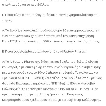
ο πολιτισμός και το περιβάλλον.
Ε: Ποιος είναι ο προϋπολογισμός και οι πηγές χρηματοδότησης του
έργου;
A: Το έργο έχει συνολικό προϋπολογισμό 30 εκατομμύρια ευρώ, εκ
των οποίων το 50% χρηματοδοτείται από την κοινή επιχείρηση
EuroHPC JU και το υπόλοιπο 50% καλύπτεται από εθνικούς πόρους.
Ε: Ποιοι φορείς βρίσκονται πίσω από το AI Factory Pharos;
A: Το AI Factory Pharos σχεδιάστηκε και θα υλοποιηθεί από εθνική
κοινοπραξία με επικεφαλής το Υπουργείο Ψηφιακής Διακυβέρνησης
μέσω του φορέα του, το Εθνικό Δίκτυο Υποδομών Τεχνολογίας και
Έρευνας (ΕΔΥΤΕ Α.Ε. – GRNET) και εταίρους το Εθνικό Κέντρο Έρευνας
Φυσικών Επιστημών Δημόκριτος (ΕΚΕΦΕ-Δ), το Εθνικό Μετσόβιο
Πολυτεχνείο, το Ερευνητικό Κέντρο ΑΘΗΝΑ και το ΥΠΕΡΤΑΜΕΙΟ, σε
άμεση συνεργασία με την Ειδική Γραμματεία Επιτροπής
Μακροπρόθεσμου Σχεδιασμού (Strategic Foresight) της Κυβέρνησης.