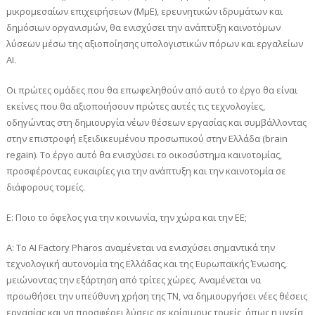
μικρομεσαίων επιχειρήσεων (ΜμΕ), ερευνητικών ιδρυμάτων και
δημόσιων οργανισμών, θα ενισχύσει την ανάπτυξη καινοτόμων
λύσεων μέσω της αξιοποίησης υπολογιστικών πόρων και εργαλείων
AI.
Οι πρώτες ομάδες που θα επωφεληθούν από αυτό το έργο θα είναι
εκείνες που θα αξιοποιήσουν πρώτες αυτές τις τεχνολογίες,
οδηγώντας στη δημιουργία νέων θέσεων εργασίας και συμβάλλοντας
στην επιστροφή εξειδικευμένου προσωπικού στην Ελλάδα (brain
regain). Το έργο αυτό θα ενισχύσει το οικοσύστημα καινοτομίας,
προσφέροντας ευκαιρίες για την ανάπτυξη και την καινοτομία σε
διάφορους τομείς.
Ε: Ποιο το όφελος για την κοινωνία, την χώρα και την ΕΕ;
A: Το AI Factory Pharos αναμένεται να ενισχύσει σημαντικά την
τεχνολογική αυτονομία της Ελλάδας και της Ευρωπαϊκής Ένωσης,
μειώνοντας την εξάρτηση από τρίτες χώρες. Αναμένεται να
προωθήσει την υπεύθυνη χρήση της ΤΝ, να δημιουργήσει νέες θέσεις
εργασίας και να προσφέρει λύσεις σε κρίσιμους τομείς, όπως η υγεία,