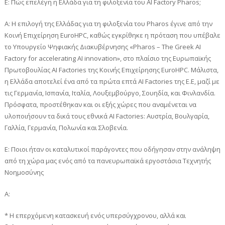
Ε: Πώς επελέγη η Ελλάδα για τη φιλοξενία του AI Factory Pharos;
A: Η επιλογή της Ελλάδας για τη φιλοξενία του Pharos έγινε από την
Κοινή Επιχείρηση EuroHPC, καθώς εγκρίθηκε η πρόταση που υπέβαλε
το Υπουργείο Ψηφιακής Διακυβέρνησης «Pharos – The Greek AI
Factory for accelerating AI innovation», στο πλαίσιο της Ευρωπαϊκής
Πρωτοβουλίας AI Factories της Κοινής Επιχείρησης EuroHPC. Μάλιστα,
η Ελλάδα αποτελεί ένα από τα πρώτα επτά AI Factories της Ε.Ε, μαζί με
τις Γερμανία, Ισπανία, Ιταλία, Λουξεμβούργο, Σουηδία, και Φινλανδία.
Πρόσφατα, προστέθηκαν και οι εξής χώρες που αναμένεται να
υλοποιήσουν τα δικά τους εθνικά AI Factories: Αυστρία, Βουλγαρία,
Γαλλία, Γερμανία, Πολωνία και Σλοβενία.
Ε: Ποιοι ήταν οι καταλυτικοί παράγοντες που οδήγησαν στην ανάληψη
από τη χώρα μας ενός από τα πανευρωπαϊκά εργοστάσια Τεχνητής
Νοημοσύνης
A:
* Η επερχόμενη κατασκευή ενός υπερσύγχρονου, αλλά και