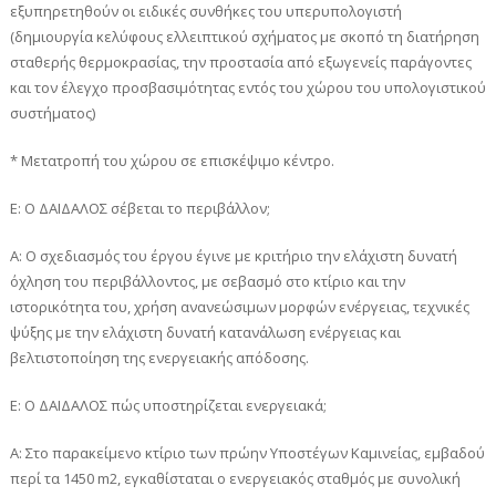
εξυπηρετηθούν οι ειδικές συνθήκες του υπερυπολογιστή
(δημιουργία κελύφους ελλειπτικού σχήματος με σκοπό τη διατήρηση
σταθερής θερμοκρασίας, την προστασία από εξωγενείς παράγοντες
και τον έλεγχο προσβασιμότητας εντός του χώρου του υπολογιστικού
συστήματος)
* Μετατροπή του χώρου σε επισκέψιμο κέντρο.
Ε: Ο ΔΑΙΔΑΛΟΣ σέβεται το περιβάλλον;
A: Ο σχεδιασμός του έργου έγινε με κριτήριο την ελάχιστη δυνατή
όχληση του περιβάλλοντος, με σεβασμό στο κτίριο και την
ιστορικότητα του, χρήση ανανεώσιμων μορφών ενέργειας, τεχνικές
ψύξης με την ελάχιστη δυνατή κατανάλωση ενέργειας και
βελτιστοποίηση της ενεργειακής απόδοσης.
Ε: Ο ΔΑΙΔΑΛΟΣ πώς υποστηρίζεται ενεργειακά;
A: Στο παρακείμενο κτίριο των πρώην Υποστέγων Καμινείας, εμβαδού
περί τα 1450 m2, εγκαθίσταται ο ενεργειακός σταθμός με συνολική