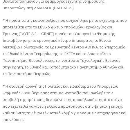
βελτιστοποιημένου για εφαρμογές τεχνητής νοημοσύνης,
υπερυπολογιστή ΔΑΙΔΑΛΟΣ (DAEDALUS).
* Η ποιότητα της κοινοπραξίας που ασχολήθηκε με το εγχείρημα, που
αποτελείται από το Εθνικό Δίκτυο Υποδομών Τεχνολογίας και
Έρευνας (ΕΔΥΤΕ Α.Ε. – GRNET) φορέα του Υπουργείου Ψηφιακής
Διακυβέρνησης, το ερευνητικό κέντρο Δημόκριτος, το Εθνικό
Μετσόβιο Πολυτεχνείο, το Ερευνητικό Κέντρο ΑΘΗΝΑ, το Υπερταμείο,
το Εθνικό Κέντρο Τεκμηρίωσης, το ΕΚΕΤΑ και το Αριστοτέλειο
Πανεπιστήμιο Θεσσαλονίκης, το Ινστιτούτο Τεχνολογικής Έρευνας
στην Κρήτη, το Εθνικό και Καποδιστριακό Πανεπιστήμιο Αθηνών και
το Πανεπιστήμιο Πειραιώς.
* Η σταθερή αρωγή της Πολιτείας και ειδικότερα του Υπουργείου
Ψηφιακής Διακυβέρνησης στην κοινοπραξία που ανέλαβε την
υποβολή της πρότασης, δεδομένης της προσήλωσής της στο στόχο
που έχει τεθεί να γίνει η Ελλάδα πρωτοπόρος στην ψηφιακή εποχή,
καθιστώντας την έναν ελκυστικό κόμβο για νεοφυείς επιχειρήσεις και
επενδύσεις.