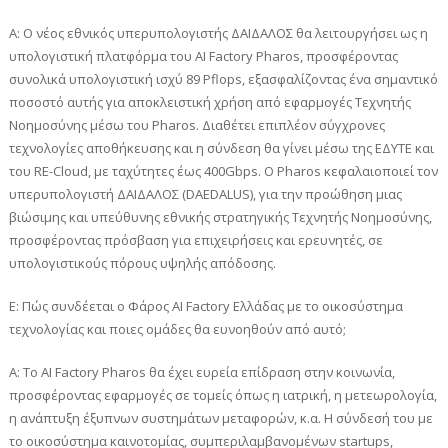
Α: Ο νέος εθνικός υπερυπολογιστής ΔΑΙΔΑΛΟΣ θα λειτουργήσει ως η
υπολογιστική πλατφόρμα του AI Factory Pharos, προσφέροντας
συνολικά υπολογιστική ισχύ 89 Pflops, εξασφαλίζοντας ένα σημαντικό
ποσοστό αυτής για αποκλειστική χρήση από εφαρμογές Τεχνητής
Νοημοσύνης μέσω του Pharos. Διαθέτει επιπλέον σύγχρονες
τεχνολογίες αποθήκευσης και η σύνδεση θα γίνει μέσω της ΕΔΥΤΕ και
του RE-Cloud, με ταχύτητες έως 400Gbps. Ο Pharos κεφαλαιοποιεί τον
υπερυπολογιστή ΔΑΙΔΑΛΟΣ (DAEDALUS), για την προώθηση μιας
βιώσιμης και υπεύθυνης εθνικής στρατηγικής Τεχνητής Νοημοσύνης,
προσφέροντας πρόσβαση για επιχειρήσεις και ερευνητές, σε
υπολογιστικούς πόρους υψηλής απόδοσης.
Ε: Πώς συνδέεται ο Φάρος AI Factory Ελλάδας με το οικοσύστημα
τεχνολογίας και ποιες ομάδες θα ευνοηθούν από αυτό;
A: Το AI Factory Pharos θα έχει ευρεία επίδραση στην κοινωνία,
προσφέροντας εφαρμογές σε τομείς όπως η ιατρική, η μετεωρολογία,
η ανάπτυξη έξυπνων συστημάτων μεταφορών, κ.α. Η σύνδεσή του με
το οικοσύστημα καινοτομίας, συμπεριλαμβανομένων startups,