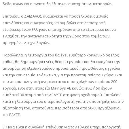
δεδομένων και η ανάπτυξη έξυπνων συστημάτων μεταφορών.
Επιπλέον, ο ΔΑΙΔΑΛΟΣ αναμένεται να προσελκύσει διεθνείς
επενδύσεις και συνεργασίες, να συμβάλει στην επιστροφή
εξειδικευμένων Ελλήνων επιστημόνων από το εξωτερικό και να
ενισχύσει την ανταγωνιστικότητα της χώρας στον τομέα των
προηγμένων τεχνολογιών.
Παράλληλα, η λειτουργία του θα έχει ευρύτερο κοινωνικό όφελος,
καθώς θα δημιουργήσει νέες θέσεις εργασίας και θα ενισχύσει την
απορρόφηση εξειδικευμένου προσωπικού, προωθώντας τη γνώση
και την καινοτομία. Ενδεικτικά, για την προετοιμασία του χώρου και
του υπερυπολογιστή αναμένεται να απασχοληθούν περίπου 200
εργαζόμενοι στην εταιρεία MainSys ΑΕ καθώς, ενώ ήδη έχουν
εμπλακεί 30 άτομα από την ΕΔΥΤΕ στη φάση σχεδιασμού. Επιπλέον
κατά τη λειτουργία του υπερυπολογιστή, για την υποστήριξη και την
αξιοποίησή του, απαιτούνται περισσότεροι από 50-60 εργαζόμενοι
της ΕΔΥΤΕ.
Ε: Ποια είναι η συνολική επένδυση για τον εθνικό υπερυπολογιστή;