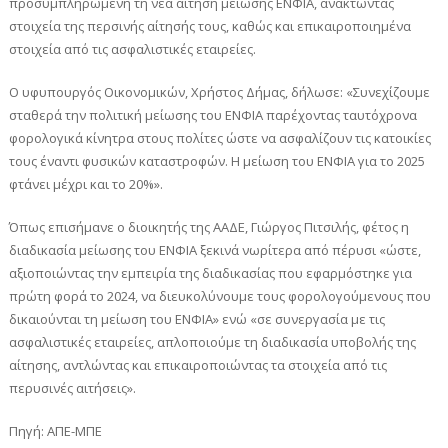
προσυμπληρωμένη τη νέα αίτηση μείωσης ΕΝΦΙΑ, ανακτώντας
στοιχεία της περσινής αίτησής τους, καθώς και επικαιροποιημένα
στοιχεία από τις ασφαλιστικές εταιρείες.
O υφυπουργός Οικονομικών, Χρήστος Δήμας, δήλωσε: «Συνεχίζουμε
σταθερά την πολιτική μείωσης του ΕΝΦΙΑ παρέχοντας ταυτόχρονα
φορολογικά κίνητρα στους πολίτες ώστε να ασφαλίζουν τις κατοικίες
τους έναντι φυσικών καταστροφών. Η μείωση του ΕΝΦΙΑ για το 2025
φτάνει μέχρι και το 20%».
Όπως επισήμανε ο διοικητής της ΑΑΔΕ, Γιώργος Πιτσιλής, φέτος η
διαδικασία μείωσης του ΕΝΦΙΑ ξεκινά νωρίτερα από πέρυσι «ώστε,
αξιοποιώντας την εμπειρία της διαδικασίας που εφαρμόστηκε για
πρώτη φορά το 2024, να διευκολύνουμε τους φορολογούμενους που
δικαιούνται τη μείωση του ΕΝΦΙΑ» ενώ «σε συνεργασία με τις
ασφαλιστικές εταιρείες, απλοποιούμε τη διαδικασία υποβολής της
αίτησης, αντλώντας και επικαιροποιώντας τα στοιχεία από τις
περυσινές αιτήσεις».
Πηγή: ΑΠΕ-ΜΠΕ