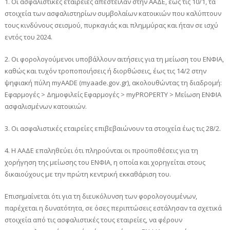
1. Οι ασφαλιστικές εταιρείες απέστειλαν στην ΑΑΔΕ, έως τις 10/1, τα
στοιχεία των ασφαλιστηρίων συμβολαίων κατοικιών που καλύπτουν
τους κινδύνους σεισμού, πυρκαγιάς και πλημμύρας και ήταν σε ισχύ
εντός του 2024.
2. Οι φορολογούμενοι υποβάλλουν αιτήσεις για τη μείωση του ΕΝΦΙΑ,
καθώς και τυχόν τροποποιήσεις ή διορθώσεις, έως τις 14/2 στην
ψηφιακή πύλη myAADE (myaade.gov.gr), ακολουθώντας τη διαδρομή:
Εφαρμογές > Δημοφιλείς Εφαρμογές > myPROPERTY > Μείωση ΕΝΦΙΑ
ασφαλισμένων κατοικιών.
3. Οι ασφαλιστικές εταιρείες επιβεβαιώνουν τα στοιχεία έως τις 28/2.
4. Η ΑΑΔΕ επαληθεύει ότι πληρούνται οι προϋποθέσεις για τη
χορήγηση της μείωσης του ΕΝΦΙΑ, η οποία και χορηγείται στους
δικαιούχους με την πρώτη κεντρική εκκαθάριση του.
Επισημαίνεται ότι για τη διευκόλυνση των φορολογουμένων,
παρέχεται η δυνατότητα, σε όσες περιπτώσεις εστάλησαν τα σχετικά
στοιχεία από τις ασφαλιστικές τους εταιρείες, να φέρουν