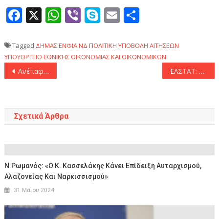
Facebook
X
WhatsApp
Viber
Skype
Email
Μοιραστεί
Tagged
ΔΗΜΑΣ
ΕΝΦΙΑ
ΝΔ
ΠΟΛΙΤΙΚΗ
ΥΠΟΒΟΛΗ ΑΙΤΗΣΕΩΝ
ΥΠΟΥΘΡΓΕΙΟ ΕΘΝΙΚΗΣ ΟΙΚΟΝΟΜΙΑΣ ΚΑΙ ΟΙΚΟΝΟΜΙΚΩΝ
Πλοήγηση
Ανέπαφες πληρωμές στις αστικές συγκοινωνίες
ΕΛΣΤΑΤ: Μείωση 4,9% σημείωσαν οι πωλήσεις των αυτοκινήτων στη χώρα τον περασμένο Δεκέμβριο
άρθρων
Σχετικά Άρθρα
Ν.Ρωμανός: «Ο Κ. Κασσελάκης Κάνει Επίδειξη Αυταρχισμού,
Αλαζονείας Και Ναρκισσισμού»
31 Μαΐου 2024