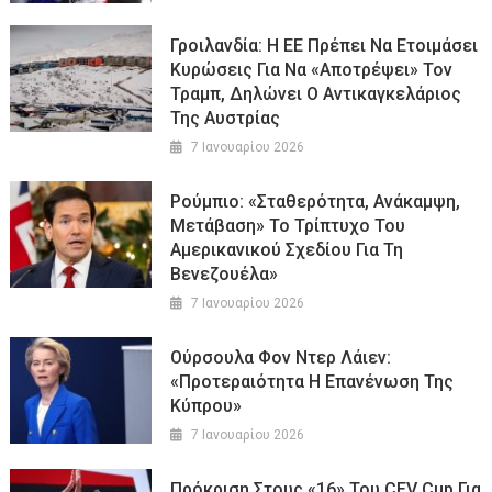
Γροιλανδία: Η ΕΕ Πρέπει Να Ετοιμάσει
Κυρώσεις Για Να «αποτρέψει» Τον
Τραμπ, Δηλώνει Ο Αντικαγκελάριος
Της Αυστρίας
7 Ιανουαρίου 2026
Ρούμπιο: «Σταθερότητα, Ανάκαμψη,
Μετάβαση» Το Τρίπτυχο Του
Αμερικανικού Σχεδίου Για Τη
Βενεζουέλα»
7 Ιανουαρίου 2026
Ούρσουλα Φον Ντερ Λάιεν:
«Προτεραιότητα Η Επανένωση Της
Κύπρου»
7 Ιανουαρίου 2026
Πρόκριση Στους «16» Του CEV Cup Για