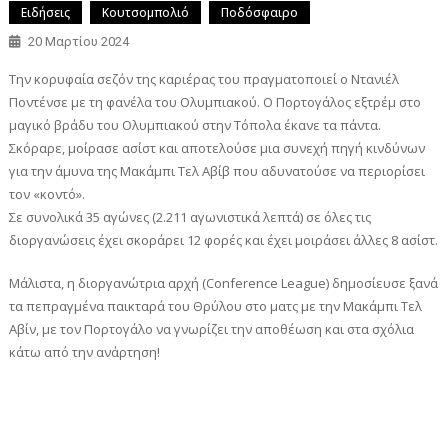
Ειδήσεις
Κουτσομπολιό
Ποδόσφαιρο
20 Μαρτίου 2024
Tην κορυφαία σεζόν της καριέρας του πραγματοποιεί ο Ντανιέλ
Ποντένσε με τη φανέλα του Ολυμπιακού. Ο Πορτογάλος εξτρέμ στο
μαγικό βράδυ του Ολυμπιακού στην Τόπολα έκανε τα πάντα.
Σκόραρε, μοίρασε ασίστ και αποτελούσε μια συνεχή πηγή κινδύνων
για την άμυνα της Μακάμπι Τελ Αβίβ που αδυνατούσε να περιορίσει
τον «κοντό».
Σε συνολικά 35 αγώνες (2.211 αγωνιστικά λεπτά) σε όλες τις
διοργανώσεις έχει σκοράρει 12 φορές και έχει μοιράσει άλλες 8 ασίστ.
Mάλιστα, η διοργανώτρια αρχή (Conference League) δημοσίευσε ξανά
τα πεπραγμένα παικταρά του Θρύλου στο ματς με την Μακάμπι Τελ
Αβίν, με τον Πορτογάλο να γνωρίζει την αποθέωση και στα σχόλια
κάτω από την ανάρτηση!