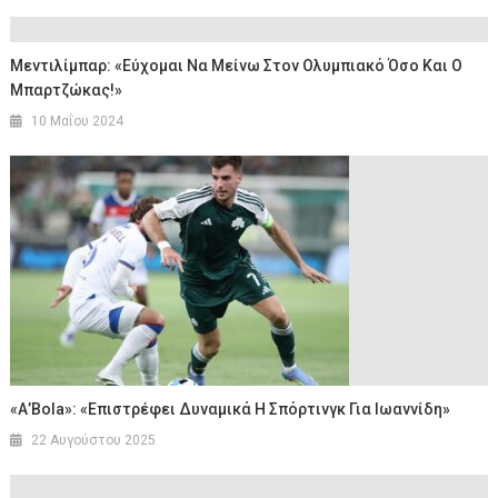
Μεντιλίμπαρ: «Εύχομαι Να Μείνω Στον Ολυμπιακό Όσο Και Ο
Μπαρτζώκας!»
10 Μαΐου 2024
«Α’Bola»: «Επιστρέφει Δυναμικά Η Σπόρτινγκ Για Ιωαννίδη»
22 Αυγούστου 2025