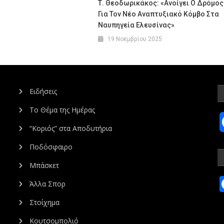
Τ. Θεοδωρικάκος: «Ανοίγει Ο Δρόμος
Για Τον Νέο Αναπτυξιακό Κόμβο Στα
Nαυπηγεία Ελευσίνας»
19 Νοεμβρίου 2025
Ειδήσεις
Το Θέμα της Ημέρας
“Κοριός” στα Αποδυτήρια
Ποδόσφαιρο
Μπάσκετ
Άλλα Σπορ
Στοίχημα
Κουτσομπολιό