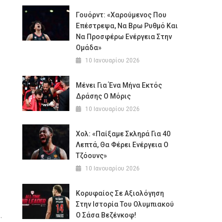
Γουόρντ: «Χαρούμενος Που
Επέστρεψα, Να Βρω Ρυθμό Και
Να Προσφέρω Ενέργεια Στην
Ομάδα»
10 Ιανουαρίου 2026
Μένει Για Ένα Μήνα Εκτός
Δράσης Ο Μόρις
10 Ιανουαρίου 2026
Χολ: «Παίξαμε Σκληρά Για 40
Λεπτά, Θα Φέρει Ενέργεια Ο
Τζόουνς»
10 Ιανουαρίου 2026
Κορυφαίος Σε Αξιολόγηση
Στην Ιστορία Του Ολυμπιακού
.
Ο Σάσα Βεζένκοφ!