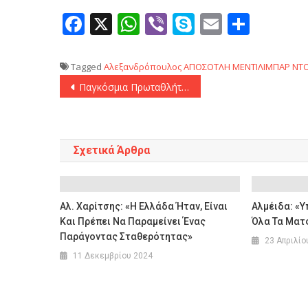
Facebook
X
WhatsApp
Viber
Skype
Email
Μοιρ
Tagged
Αλεξανδρόπουλος
ΑΠΟΣΟΤΛΗ
ΜΕΝΤΙΛΙΜΠΑΡ
ΝΤ
Πλοήγηση
Παγκόσμια Πρωταθλήτρια η Κροατία στο Πόλο Ανδρών! Νίκησε την Ιταλία με 15-13 στα πέναλτι!
άρθρων
Σχετικά Άρθρα
Αλ. Χαρίτσης: «Η Ελλάδα Ήταν, Είναι
Αλμέιδα: «Υ
Και Πρέπει Να Παραμείνει Ένας
Όλα Τα Ματς
Παράγοντας Σταθερότητας»
23 Απριλίο
11 Δεκεμβρίου 2024