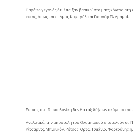
Παρά το γεγονός ότι έπαιξαν βασικοί στο ματς κόντρα στ
εκτός, όπως και οι Άμπι, Καμπράλ και Γιουσέφ Ελ Αραμπί.
Επίσης, στη Θεσσαλονίκη δεν θα ταξιδέψουν ακόμη οι τραυ
Αναλυτικά, την αποστολή του Ολυμπιακού αποτελούν οι: Π
Ρίτσαρντς, Μπιανκόν, Ρέτσος, Όρτα, Τσικίνιο, Φορτούνης, 