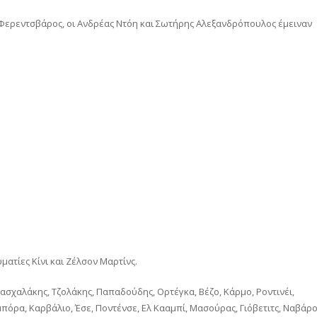
η Φερεντσβάρος, οι Ανδρέας Ντόη και Σωτήρης Αλεξανδρόπουλος έμειναν
ματίες Κίνι και Ζέλσον Μαρτίνς.
ασχαλάκης, Τζολάκης, Παπαδούδης, Ορτέγκα, Βέζο, Κάρμο, Ροντινέι,
Ιμπόρα, Καρβάλιο, Έσε, Ποντένσε, Ελ Κααμπί, Μασούρας, Γιόβετιτς, Ναβάρο