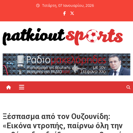
Skip
Τετάρτη, 07 Ιανουαρίου, 2026
to
content
PatKiout Sports
Ό,τι θες να μάθεις στο patkiout – Όλα τα Αθλητικά Νέα
Ξέσπασμα από τον Ουζουνίδη:
«Εικόνα ντροπής, παίρνω όλη την