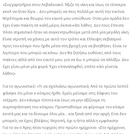
«Συγχαρητήρια στον Λεβαδειακό. Άξιζε τη νίκη και ίσως τα τέσσερα
γκολ να ήταν λίγα… Δεν μπορείς να πεις πολλά με αυτή την εικόνα.
Ντρέπομαι και θεωρώ τον εαυτό μου υπεύθυνο. Οταν μία ομάδα δεν
έχει έναν παίκτη σε καλή μέρα, έκανα κάτι λάθος. Δεν τους έπεισα
πόσο σημαντικό ήταν να συγκεντρωθούμε μετά από μία μεγάλη νίκη.
Είναι ντροπή να χάνεις με αυτό τον τρόπο και έλλειψη σεβασμού
προς τον κόσμο που ήρθε μέσα στη βροχή για να βοηθήσει. Είναι το
λιγότερο που μπορώ να κάνω. Δεν θα ζητήσω ευθύνες από τους
παίκτες αλλά από τον εαυτό μου, για να δω τι μπορώ να αλλάξω. Δεν
έχει γίνει μόνο μία φορά. Έχει επαναληφθεί, οπότε κάτι γίνεται
λάθος»
Για το αγωνιστικό: «Τι να σχολιάσω αγωνιστικά; Από το πρώτο λεπτό
φάνηκε ότι μόνο ο κόσμος ήρθε. Εμείς μείναμε στις δάφνες του
ντέρμπι. Δεν κάναμε τίποτα και ίσως να μην αξίζουμε τη
συμπαράσταση του κόσμου. Προσπαθούμε να φέρουμε τον κόσμο
κοντά μας και τα δίνουμε όλοι μία… και ξανά από την αρχή. Ετσι δεν
μπορείς να έχεις βλέψεις. Ντροπή, όχι η ήττα αλλά η εμφάνιση»
Για το αν ο Άρης ήταν τυχερός στο πρώτο ημίχρονο: «Στο ημίχρονο,