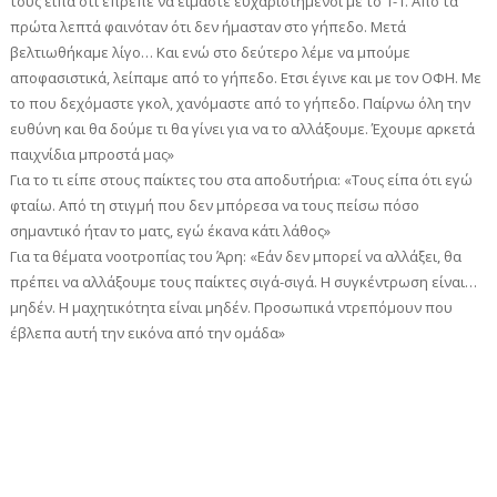
τους είπα ότι έπρεπε να είμαστε ευχαριστημένοι με το 1-1. Από τα
πρώτα λεπτά φαινόταν ότι δεν ήμασταν στο γήπεδο. Μετά
βελτιωθήκαμε λίγο… Και ενώ στο δεύτερο λέμε να μπούμε
αποφασιστικά, λείπαμε από το γήπεδο. Ετσι έγινε και με τον ΟΦΗ. Με
το που δεχόμαστε γκολ, χανόμαστε από το γήπεδο. Παίρνω όλη την
ευθύνη και θα δούμε τι θα γίνει για να το αλλάξουμε. Έχουμε αρκετά
παιχνίδια μπροστά μας»
Για το τι είπε στους παίκτες του στα αποδυτήρια: «Τους είπα ότι εγώ
φταίω. Από τη στιγμή που δεν μπόρεσα να τους πείσω πόσο
σημαντικό ήταν το ματς, εγώ έκανα κάτι λάθος»
Για τα θέματα νοοτροπίας του Άρη: «Εάν δεν μπορεί να αλλάξει, θα
πρέπει να αλλάξουμε τους παίκτες σιγά-σιγά. Η συγκέντρωση είναι…
μηδέν. Η μαχητικότητα είναι μηδέν. Προσωπικά ντρεπόμουν που
έβλεπα αυτή την εικόνα από την ομάδα»