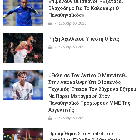
Επιμένουν Οι Ισπανοί: «Εξετάζει
Βλαχοδήμο Για Το Καλοκαίρι Ο
Παναθηναϊκός»
7 Ιανουαρίου 2026
Ρήξη Αχίλλειου Υπέστη Ο Ένις
7 Ιανουαρίου 2026
«Έκλεισε Τον Αντίνο Ο Μπενίτεθ»!
Στην Αποκάλυψη Ότι Ο Ισπανός
Τεχνικός Έπεισε Τον 20χρονο Εξτρέμ
Να Πάρει Μεταγραφή Στον
Παναθηναϊκό Προχωρούν ΜΜΕ Της
Αργεντινής
7 Ιανουαρίου 2026
Προκρίθηκε Στο Final-4 Του