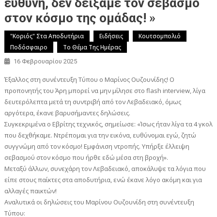
ευθύνη, δεν δείξαμε τον σεβασμό
στον κόσμο της ομάδας! »
"Κοριός" Στα Αποδυτήρια
Ειδήσεις
Κουτσομπολιό
Ποδόσφαιρο
Το Θέμα Της Ημέρας
16 Φεβρουαρίου 2025
Έξαλλος στη συνέντευξη Τύπου ο Μαρίνος Ουζουνίδης! Ο
προπονητής του Άρη μπορεί να μην μίλησε στο flash interview, λίγα
δευτερόλεπτα μετά τη συντριβή από τον Λεβαδειακό, όμως
αργότερα, έκανε βαρυσήμαντες δηλώσεις.
Συγκεκριμένα ο Εβρίτης τεχνικός, σημείωσε: «Ίσως ήταν λίγα τα 4 γκολ
που δεχθήκαμε. Ντρέπομαι για την εικόνα, ευθύνομαι εγώ, ζητώ
συγγνώμη από τον κόσμο! Εμφάνιση ντροπής. Υπήρξε έλλειψη
σεβασμού στον κόσμο που ήρθε εδώ μέσα στη βροχή».
Mεταξύ άλλων, συνεχάρη τον Λεβαδειακό, αποκάλυψε τα λόγια που
είπε στους παίκτες στα αποδυτήρια, ενώ έκανε λόγο ακόμη και για
αλλαγές παικτών!
Aναλυτικά οι δηλώσεις του Μαρίνου Ουζουνίδη στη συνέντευξη
Τύπου: