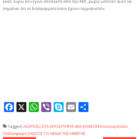
εκατ. ευρώ δεν έγινε αποδεκτή από την ΑΕΚ, χωρίς ωστόσο αυτό να
σημαίνει ότι οι διαπραγματεύσεις έχουν τερματιστεί».
Facebook
X
WhatsApp
Viber
Skype
Email
Μοιραστεί
Tagged
«ΚΟΡΙΟΣ» ΣΤΑ ΑΠΟΔΥΤΗΡΙΑ
AEK
ΕΛΙΑΣΟΝ
Κουτσομπολιό
Ποδόσφαιρο
ΣΑΝΤΟΣ
ΤΟ ΘΕΜΑ ΤΗΣ ΗΜΕΡΑΣ