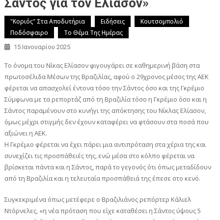
Σάντος για τον Ελίασον»
"Κοριός" Στα Αποδυτήρια
Ειδήσεις
Κουτσομπολιό
Ποδόσφαιρο
Το Θέμα Της Ημέρας
15 Ιανουαρίου 2025
Το όνομα του Νίκας Ελίασον φιγουγάρει σε καθημερινή βάση στα
πρωτοσέλιδα Μέσων της Βραζιλίας, αφού ο 29χρονος μέσος της ΑΕΚ
φέρεται να απασχολεί έντονα τόσο την Σάντος όσο και της Γκρέμιο
Σύμφωνα με τα ρεπορτάζ από τη Βραζιλία τόσο η Γκρέμιο όσο και η
Σάντος παραμένουν στο κυνήγι της απόκτησης του Νίκλας Ελίασον,
όμως μέχρι στιγμής δεν έχουν καταφέρει να φτάσουν στα ποσά που
αξιώνει η ΑΕΚ.
Η Γκρέμιο φέρεται να έχει πάρει μια αντιπρόταση στα χέρια της και
συνεχίζει τις προσπάθειές της, ενώ μέσα στο κόλπο φέρεται να
βρίσκεται πάντα και η Σάντος, παρά το γεγονός ότι όπως μεταδίδουν
από τη Βραζιλία και η τελευταία προσπάθειά της έπεσε στο κενό.
Συγκεκριμένα όπως μετέφερε ο Βραζιλιάνος ρεπόρτερ Κάλιελ
Ντόρνελες, «η νέα πρόταση που είχε καταθέσει η Σάντος ύψους 5