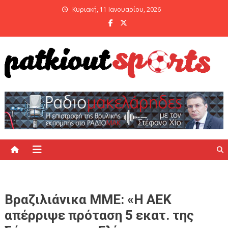
Skip
Κυριακή, 11 Ιανουαρίου, 2026
to
content
PatKiout Sports
Ό,τι θες να μάθεις στο patkiout – Όλα τα Αθλητικά Νέα
Βραζιλιάνικα ΜΜΕ: «Η ΑΕΚ
απέρριψε πρόταση 5 εκατ. της