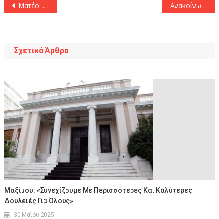
Πλοήγηση
Ματέο: «Αληθινός τζέντλεμαν του αθλήματος ο Μπαρτζώκας»
Ανακοίνωσε Χιλ το Περιστέρι
άρθρων
Σχετικά Άρθρα
Μαξίμου: «Συνεχίζουμε Με Περισσότερες Και Καλύτερες
Δουλειές Για Όλους»
30 Μαΐου 2025