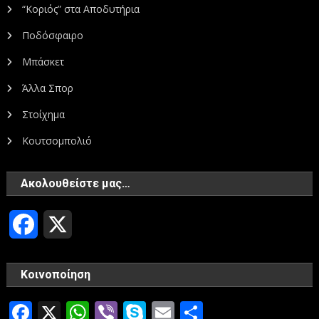
“Κοριός” στα Αποδυτήρια
Ποδόσφαιρο
Μπάσκετ
Άλλα Σπορ
Στοίχημα
Κουτσομπολιό
Ακολουθείστε μας…
Facebook
X
Κοινοποίηση
Facebook
X
WhatsApp
Viber
Skype
Email
Μοιραστεί