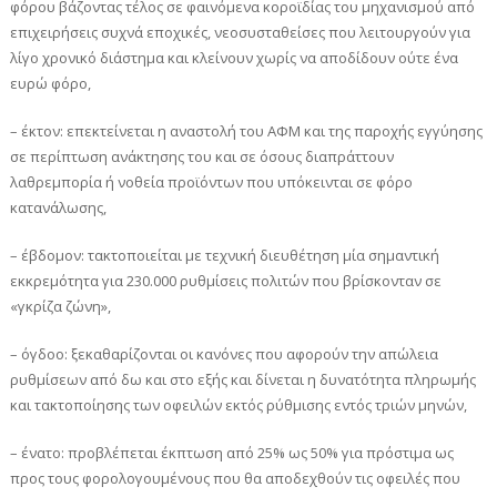
φόρου βάζοντας τέλος σε φαινόμενα κοροϊδίας του μηχανισμού από
επιχειρήσεις συχνά εποχικές, νεοσυσταθείσες που λειτουργούν για
λίγο χρονικό διάστημα και κλείνουν χωρίς να αποδίδουν ούτε ένα
ευρώ φόρο,
– έκτον: επεκτείνεται η αναστολή του ΑΦΜ και της παροχής εγγύησης
σε περίπτωση ανάκτησης του και σε όσους διαπράττουν
λαθρεμπορία ή νοθεία προϊόντων που υπόκεινται σε φόρο
κατανάλωσης,
– έβδομον: τακτοποιείται με τεχνική διευθέτηση μία σημαντική
εκκρεμότητα για 230.000 ρυθμίσεις πολιτών που βρίσκονταν σε
«γκρίζα ζώνη»,
– όγδοο: ξεκαθαρίζονται οι κανόνες που αφορούν την απώλεια
ρυθμίσεων από δω και στο εξής και δίνεται η δυνατότητα πληρωμής
και τακτοποίησης των οφειλών εκτός ρύθμισης εντός τριών μηνών,
– ένατο: προβλέπεται έκπτωση από 25% ως 50% για πρόστιμα ως
προς τους φορολογουμένους που θα αποδεχθούν τις οφειλές που