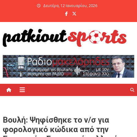
Skip
Δευτέρα, 12 Ιανουαρίου, 2026
to
content
PatKiout Sports
Ό,τι θες να μάθεις στο patkiout – Όλα τα Αθλητικά Νέα
Βουλή: Ψηφίσθηκε το ν/σ για
φορολογικό κώδικα από την