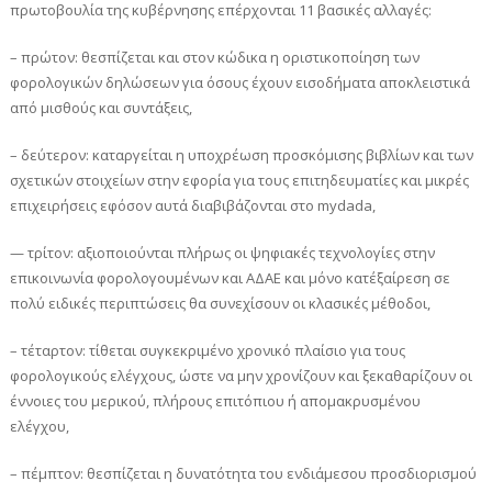
πρωτοβουλία της κυβέρνησης επέρχονται 11 βασικές αλλαγές:
– πρώτον: θεσπίζεται και στον κώδικα η οριστικοποίηση των
φορολογικών δηλώσεων για όσους έχουν εισοδήματα αποκλειστικά
από μισθούς και συντάξεις,
– δεύτερον: καταργείται η υποχρέωση προσκόμισης βιβλίων και των
σχετικών στοιχείων στην εφορία για τους επιτηδευματίες και μικρές
επιχειρήσεις εφόσον αυτά διαβιβάζονται στο mydada,
— τρίτον: αξιοποιούνται πλήρως οι ψηφιακές τεχνολογίες στην
επικοινωνία φορολογουμένων και ΑΔΑΕ και μόνο κατ΄εξαίρεση σε
πολύ ειδικές περιπτώσεις θα συνεχίσουν οι κλασικές μέθοδοι,
– τέταρτον: τίθεται συγκεκριμένο χρονικό πλαίσιο για τους
φορολογικούς ελέγχους, ώστε να μην χρονίζουν και ξεκαθαρίζουν οι
έννοιες του μερικού, πλήρους επιτόπιου ή απομακρυσμένου
ελέγχου,
– πέμπτον: θεσπίζεται η δυνατότητα του ενδιάμεσου προσδιορισμού