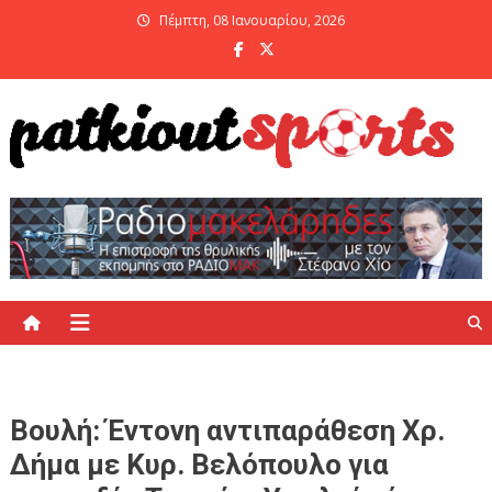
Skip
Πέμπτη, 08 Ιανουαρίου, 2026
to
content
PatKiout Sports
Ό,τι θες να μάθεις στο patkiout – Όλα τα Αθλητικά Νέα
Βουλή: Έντονη αντιπαράθεση Χρ.
Δήμα με Κυρ. Βελόπουλο για