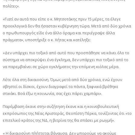
πολίτες».
«Γιατί αν αυτά που είπε ο κ. Μητσοτάκης πριν 15 μέρες, τα έλεγε
προεκλογικά δεν θα ήσασταν κυβέρνηση τώρα. Μετά από δύο χρόνια
ο πρωθυπουργός είδε ένα άλλο όραμα και περιέγραψε άλλα
πράγματα», υποστήριξε ο κ. Χήτας και κατέληξε:
«Δεν υπάρχει πιο τοξικό από αυτό που προσπάθησε να κάνει όλο το
σύστημα να αποκρύψει ένα έγκλημα, δεν υπάρχει πιο τοξικό από το
να παρεμβαίνει σε χώρο εγκλήματος την επόμενη κιόλας μέρα.
Λέτε όλα στη δικαιοσύνη. Όμως μετά από δύο χρόνια, ενώ έχουν
σβηστεί οι δίσκοι, έχουν διαγραφεί τα πάντα, ξαφνικά βρέθηκε
στικάκι. Βοά έξω η κοινωνία, σας έχει πάρει χαμπάρι».
Παρέμβαση έκανε στην συζήτηση έκανε και η κοινοβουλευτική
εκπρόσωπος της Νέας Αριστεράς, Θεοπίστη Πέρκα, τονίζοντας ότι «το
επιτελικό κράτος της ΝΔ, η βιτρίνα της θα σπάσει με ρωγμή».
« Η δικαιοσύνη πλήττεται βάναυσα. Δεν μπορούμε να ακούμε