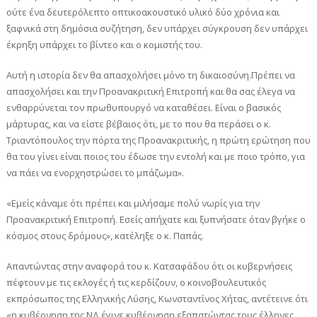
ούτε ένα δευτερόλεπτο οπτικοακουστικό υλικό δύο χρόνια και
ξαφνικά στη δημόσια συζήτηση, δεν υπάρχει σύγκρουση δεν υπάρχει
έκρηξη υπάρχει το βίντεο και ο κομιστής του.
Αυτή η ιστορία δεν θα απασχολήσει μόνο τη δικαιοσύνη.Πρέπει να
απασχολήσει και την Προανακριτική Επιτροπή και θα σας έλεγα να
ενθαρρύνεται τον πρωθυπουργό να καταθέσει. Είναι ο βασικός
μάρτυρας, και να είστε βέβαιος ότι, με το που θα περάσει ο κ.
Τριαντόπουλος την πόρτα της Προανακριτικής, η πρώτη ερώτηση που
θα του γίνει είναι ποιος του έδωσε την εντολή και με ποιο τρόπο, για
να πάει να ενορχηστρώσει το μπάζωμα».
«Εμείς κάναμε ότι πρέπει και μιλήσαμε πολύ νωρίς για την
Προανακριτική Επιτροπή. Εσείς απήχατε και ξυπνήσατε όταν βγήκε ο
κόσμος στους δρόμους», κατέληξε ο κ. Παπάς.
Απαντώντας στην αναφορά του κ. Κατσαφάδου ότι οι κυβερνήσεις
πέφτουν με τις εκλογές ή τις κερδίζουν, ο κοινοβουλευτικός
εκπρόσωπος της Ελληνικής Λύσης, Κωνσταντίνος Χήτας, αντέτεινε ότι
«η κυβέρνηση της ΝΔ έγινε κυβέρνηση εξαπατώντας τους έλληνες