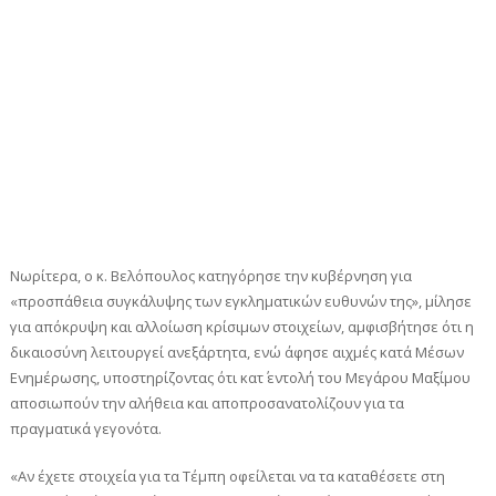
Νωρίτερα, ο κ. Βελόπουλος κατηγόρησε την κυβέρνηση για
«προσπάθεια συγκάλυψης των εγκληματικών ευθυνών της», μίλησε
για απόκρυψη και αλλοίωση κρίσιμων στοιχείων, αμφισβήτησε ότι η
δικαιοσύνη λειτουργεί ανεξάρτητα, ενώ άφησε αιχμές κατά Μέσων
Ενημέρωσης, υποστηρίζοντας ότι κατ΄ εντολή του Μεγάρου Μαξίμου
αποσιωπούν την αλήθεια και αποπροσανατολίζουν για τα
πραγματικά γεγονότα.
«Αν έχετε στοιχεία για τα Τέμπη οφείλεται να τα καταθέσετε στη