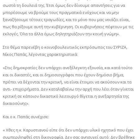
σωστά τη δουλειά της. Έτσι όμως δεν δίνουμε απαντήσεις για να
μπορέσουμε να βρούμε τους πραγματικά ενόχους και να μην
ξαναζήσουμε τέτοιες τραγωδίες, και το μόνο που μας νοιάζει είναι,
πως θα ρίξουμε αυτή την κυβέρνηση. Οι κυβερνήσεις πέφτουν με τις
εκλογές. Όλα τα άλλα όμως δηλητηριάζουν την κοινή γνώμη».
Στο θέμα παρενέβη ο κοινοβουλευτικός εκπρόσωπος του ΣΥΡΙΖΑ,
Νίκος Παπάς, λέγοντας χαρακτηριστικά:
«Στις δημοκρατίες δεν υπάρχει ανεξέλεγκτη εξουσία, και κατά τούτο
και οι δικαστές, και οι δημοσιογράφοι που έχουν δημόσιο βήμα,
πρέπει να δέχονται την κριτική, να είναι έτοιμοι να ακούσουν και τα
αντι- επιχειρήματα. Δεν καταλαβαίνω την αρχή που λέει όταν γίνεται
κριτική σε κάποιον δικαστικό λειτουργό θίγεται η ανεξαρτησία της
δικαιοσύνης».
Και ο κ. Παπάς συνέχισε:
« Χθες η κ. Καρυστιανού είπε ότι δεν υπάρχει υλικό ηχητικό που έχει
συμπεριληφθεί στη δικογραφία. Δεν σας ανησυχεί αυτό; Δεν βρέθηκε