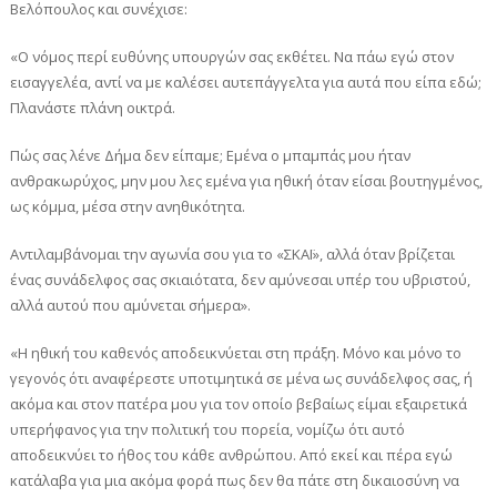
Βελόπουλος και συνέχισε:
«Ο νόμος περί ευθύνης υπουργών σας εκθέτει. Να πάω εγώ στον
εισαγγελέα, αντί να με καλέσει αυτεπάγγελτα για αυτά που είπα εδώ;
Πλανάστε πλάνη οικτρά.
Πώς σας λένε Δήμα δεν είπαμε; Εμένα ο μπαμπάς μου ήταν
ανθρακωρύχος, μην μου λες εμένα για ηθική όταν είσαι βουτηγμένος,
ως κόμμα, μέσα στην ανηθικότητα.
Αντιλαμβάνομαι την αγωνία σου για το «ΣΚΑΪ», αλλά όταν βρίζεται
ένας συνάδελφος σας σκιαιότατα, δεν αμύνεσαι υπέρ του υβριστού,
αλλά αυτού που αμύνεται σήμερα».
«Η ηθική του καθενός αποδεικνύεται στη πράξη. Μόνο και μόνο το
γεγονός ότι αναφέρεστε υποτιμητικά σε μένα ως συνάδελφος σας, ή
ακόμα και στον πατέρα μου για τον οποίο βεβαίως είμαι εξαιρετικά
υπερήφανος για την πολιτική του πορεία, νομίζω ότι αυτό
αποδεικνύει το ήθος του κάθε ανθρώπου. Από εκεί και πέρα εγώ
κατάλαβα για μια ακόμα φορά πως δεν θα πάτε στη δικαιοσύνη να