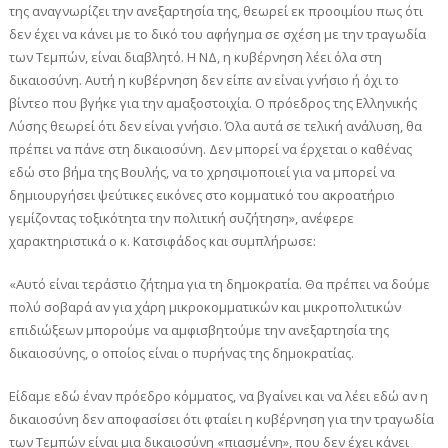
της αναγνωρίζει την ανεξαρτησία της, θεωρεί εκ προοιμίου πως ότι
δεν έχει να κάνει με το δικό του αφήγημα σε σχέση με την τραγωδία
των Τεμπών, είναι διαβλητό. Η ΝΔ, η κυβέρνηση λέει όλα στη
δικαιοσύνη. Αυτή η κυβέρνηση δεν είπε αν είναι γνήσιο ή όχι το
βίντεο που βγήκε για την αμαξοστοιχία. Ο πρόεδρος της Ελληνικής
Λύσης θεωρεί ότι δεν είναι γνήσιο. Όλα αυτά σε τελική ανάλυση, θα
πρέπει να πάνε στη δικαιοσύνη. Δεν μπορεί να έρχεται ο καθένας
εδώ στο βήμα της Βουλής, να το χρησιμοποιεί για να μπορεί να
δημιουργήσει ψεύτικες εικόνες στο κομματικό του ακροατήριο
γεμίζοντας τοξικότητα την πολιτική συζήτηση», ανέφερε
χαρακτηριστικά ο κ. Κατσιφάδος και συμπλήρωσε:
«Αυτό είναι τεράστιο ζήτημα για τη δημοκρατία. Θα πρέπει να δούμε
πολύ σοβαρά αν για χάρη μικροκομματικών και μικροπολιτικών
επιδιώξεων μπορούμε να αμφισβητούμε την ανεξαρτησία της
δικαιοσύνης, ο οποίος είναι ο πυρήνας της δημοκρατίας.
Είδαμε εδώ έναν πρόεδρο κόμματος, να βγαίνει και να λέει εδώ αν η
δικαιοσύνη δεν αποφασίσει ότι φταίει η κυβέρνηση για την τραγωδία
των Τεμπών είναι μια δικαιοσύνη «πιασμένη», που δεν έχει κάνει