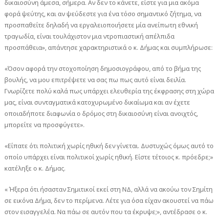
δικαιοσύνη άμεσα, σήμερα. Αν δεν το κάνετε, είστε για μια ακόμα
φορά ψεύτης, και αν ψεύδεστε για ένα τόσο σημαντικό ζήτημα, να
προσπαθείτε δηλαδή να εργαλειοποιήσετε μία ανείπωτη εθνική
τραγωδία, είναι τουλάχιστον μια ντροπιαστική απέλπιδα
προσπάθεια», απάντησε χαρακτηριστικά ο κ. Δήμας και συμπλήρωσε:
«Όσον αφορά την στοχοποίηση δημοσιογράφου, από το βήμα της
βουλής, να μου επιτρέψετε να σας πω πως αυτό είναι δειλία.
Γνωρίζετε πολύ καλά πως υπάρχει ελευθερία της έκφρασης στη χώρα
μας, είναι συνταγματικά κατοχυρωμένο δικαίωμα και αν έχετε
οποιαδήποτε διαφωνία ο δρόμος στη δικαιοσύνη είναι ανοιχτός,
μπορείτε να προσφύγετε».
«Είπατε ότι πολιτική χωρίς ηθική δεν γίνεται. Δυστυχώς όμως αυτό το
οποίο υπάρχει είναι πολιτικοί χωρίς ηθική. Είστε τέτοιος κ. πρόεδρε;»
κατέληξε ο κ. Δήμας.
« Ήξερα ότι ήσασταν Σημιτικοί εκεί στη ΝΔ, αλλά να ακούω τον Σημίτη
σε εικόνα Δήμα, δεν το περίμενα. Λέτε για όσα είχαν ακουστεί να πάω
στον εισαγγελέα. Να πάω σε αυτόν που τα έκρυψε;», αντέδρασε ο κ.