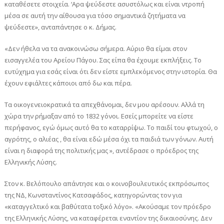
καταθέσετε στοιχεία. ‘Αρα ψεύδεστε ασυστόλως και είναι ντροπή
μέσα σε αυτή την αίθουσα για τόσο σημαντικά ζητήματα να
ψεύδεστε», ανταπάντησε ο κ. Δήμας.
«Δεν ήθελα να τα ανακοινώσω σήμερα. Αύριο θα είμαι στον
εισαγγελέα του Αρείου Πάγου. Σας είπα θα έχουμε εκπλήξεις. Το
ευτύχημα για εσάς είναι ότι δεν είστε εμπλεκόμενος στην ιστορία. Θα
έχουν εφιάλτες κάποιοι από δω και πέρα.
Τα οικογενειοκρατικά τα απεχθάνομαι, δεν μου αρέσουν. Αλλά τη
χώρα την ρήμαξαν από το 1832 γόνοι. Εσείς μπορείτε να είστε
περήφανος, εγώ όμως αυτό θα το καταρρίψω. Το παιδί του φτωχού, ο
αγρότης, ο αλιέας , θα είναι εδώ μέσα όχι τα παιδιά των γόνων. Αυτή
είναι η διαφορά της πολιτικής μας », αντέδρασε ο πρόεδρος της
Ελληνικής Λύσης.
Στον κ. Βελόπουλο απάντησε και ο κοινοβουλευτικός εκπρόσωπος
της ΝΔ, Κωνσταντίνος Κατσαφάδος, κατηγορώντας τον για
«καταγγελτικό και βαθύτατα τοξικό λόγο». «Ακούσαμε τον πρόεδρο
της Ελληνικής Λύσης, να καταφέρεται εναντίον της δικαιοσύνης. Δεν