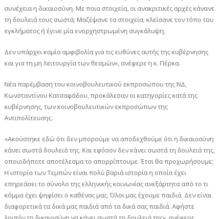
συνέχεια η δικαιοσύνη. Με ποια στοιχεία, οι ανακριτικές αρχές κάνανε
τη δουλειά τους σωστά; Μαζέψανε τα στοιχεία; κλείσανε τον τόπο του
εγκλήματος ή έγινε μία ενορχηστρωμένη συγκάλυψη;
Δεν υπάρχει καμία αμφιβολία για τις ευθύνες αυτής της κυβέρνησης
και για τη μη λειτουργία των θεσμών», ανέφερε η κ. Πέρκα.
Νέα παρέμβαση του κοινοβουλευτικού εκπροσώπου της ΝΔ,
Κωνσταντίνου Κατσαφάδου, προκάλεσαν οι κατηγορίες κατά της
κυβέρνησης, των κοινοβουλευτικών εκπροσώπων της
Αντιπολίτευσης.
«Ακούστηκε εδώ ότι δεν μπορούμε να αποδεχθούμε ότι η δικαιοσύνη
κάνει σωστά δουλειά της. Και εφόσον δεν κάνει σωστά τη δουλειά της,
οποιοδήποτε αποτέλεσμα το απορρίπτουμε. Έτσι θα προχωρήσουμε;
Η ιστορία των Τεμπών είναι πολύ βαριά ιστορία η οποία έχει
επηρεάσει το σύνολο της ελληνικής κοινωνίας ανεξάρτητα από το τι
κόμμα έχει ψηφίσει ο καθένας μας. Όλοι μας έχουμε παιδιά. Δεν είναι
διαφορετικά τα δικά μας παιδιά από τα δικά σας παιδιά. Αφήστε
λοιπόν τη δικαιοσύνη να κάνει σωστά τη δουλειά της», ανέφερε