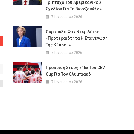
Τρίπτυχο Του Αμερικανικού
Σχεδίου Για Τη Βενεζουέλα»
7 Ιανουαρίου 2026
Ούρσουλα Φον Ντερ Λάιεν:
«Προτεραιότητα Η Επανένωση
Της Κύπρου»
7 Ιανουαρίου 2026
Πρόκριση Στους «16» Του CEV
Cup Για Τον Ολυμπιακό
7 Ιανουαρίου 2026