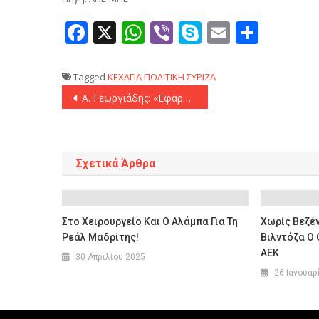
Facebook
X
WhatsApp
Viber
Skype
Email
Μοιρ
Tagged
ΚΕΧΑΓΙΑ
ΠΟΛΙΤΙΚΗ
ΣΥΡΙΖΑ
Πλοήγηση
Α. Γεωργιάδης: «Εφαρμόζουμε κανόνες κοινής λογικής στον 21ο αιώνα»
άρθρων
Σχετικά Άρθρα
Στο Χειρουργείο Και Ο Αλάμπα Για Τη
Χωρίς Βεζέ
Ρεάλ Μαδρίτης!
Βιλντόζα Ο
ΑΕΚ
30 Απριλίου 2025
26 Ιανουαρ