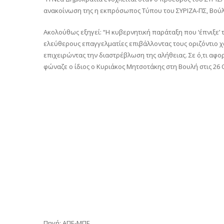
ανακοίνωση της η εκπρόσωπος Τύπου του ΣΥΡΙΖΑ-ΠΣ, Βούλ
Ακολούθως εξηγεί: “Η κυβερνητική παράταξη που ‘έπνιξε’
ελεύθερους επαγγελματίες επιβάλλοντας τους οριζόντιο χα
επιχειρώντας την διαστρέβλωση της αλήθειας. Σε ό,τι αφορά
φώναζε ο ίδιος ο Κυριάκος Μητσοτάκης στη Βουλή στις 26 Ο
Πηγή: ΑΠΕ-ΜΠΕ