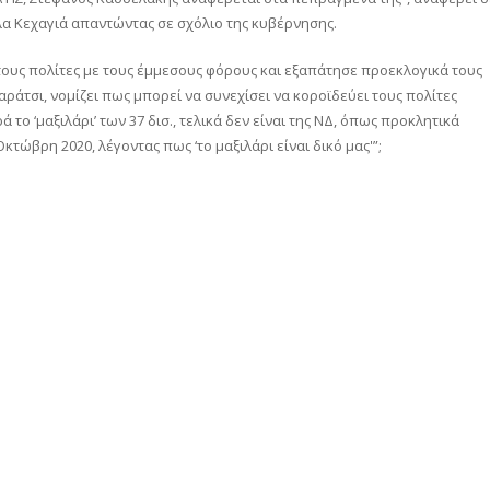
α Κεχαγιά απαντώντας σε σχόλιο της κυβέρνησης.
 τους πολίτες με τους έμμεσους φόρους και εξαπάτησε προεκλογικά τους
ράτσι, νομίζει πως μπορεί να συνεχίσει να κοροϊδεύει τους πολίτες
 το ‘μαξιλάρι’ των 37 δισ., τελικά δεν είναι της ΝΔ, όπως προκλητικά
κτώβρη 2020, λέγοντας πως ‘το μαξιλάρι είναι δικό μας'”;