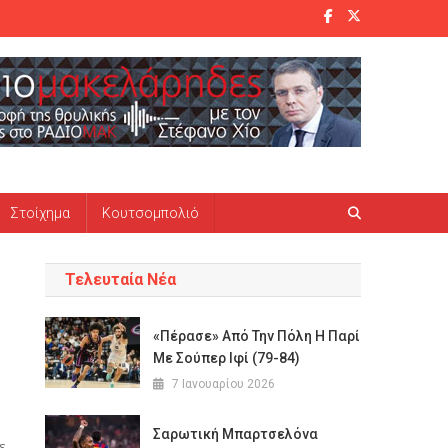
Στοίχημα
Κουτσομπολιό
Τελευταία Νέα
«Πέρασε» Από Την Πόλη Η Παρί
Με Σούπερ Ιφί (79-84)
7 Ιανουαρίου 2026
Σαρωτική Μπαρτσελόνα
ε