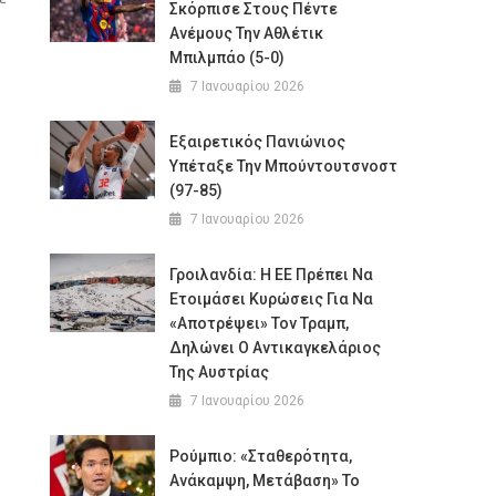
Σκόρπισε Στους Πέντε
Ανέμους Την Αθλέτικ
Μπιλμπάο (5-0)
7 Ιανουαρίου 2026
Εξαιρετικός Πανιώνιος
Υπέταξε Την Μπούντουτσνοστ
(97-85)
7 Ιανουαρίου 2026
Γροιλανδία: Η ΕΕ Πρέπει Να
Ετοιμάσει Κυρώσεις Για Να
«αποτρέψει» Τον Τραμπ,
Δηλώνει Ο Αντικαγκελάριος
Της Αυστρίας
7 Ιανουαρίου 2026
Ρούμπιο: «Σταθερότητα,
Ανάκαμψη, Μετάβαση» Το