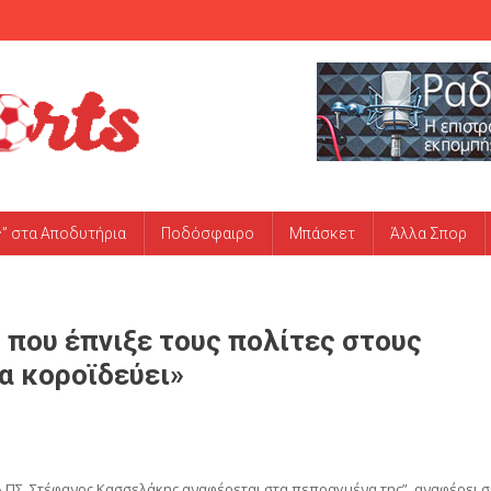
ς” στα Αποδυτήρια
Ποδόσφαιρο
Μπάσκετ
Άλλα Σπορ
 που έπνιξε τους πολίτες στους
α κοροϊδεύει»
Α ΠΣ, Στέφανος Κασσελάκης αναφέρεται στα πεπραγμένα της”, αναφέρει σ