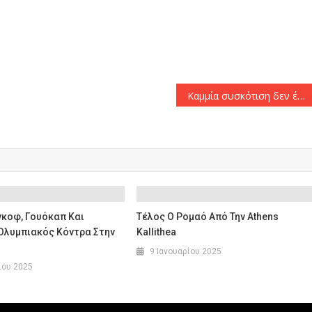
αστείτε
Καμμία συσκότιση δεν έχει υπάρξει για το τροχαίο δυστύχημα τον Μάρτιο του 2021 στην είσοδο της Βουλής- Όλο το βιντεοληπτικό υλικό παραδόθηκε άμεσα στην αρμόδια προανακριτική αρχή.
νκοφ, Γουόκαπ Και
Τέλος Ο Ρομαό Από Την Athens
 Ολυμπιακός Κόντρα Στην
Kallithea
9 Ιανουαρίου 2025
ίου 2025