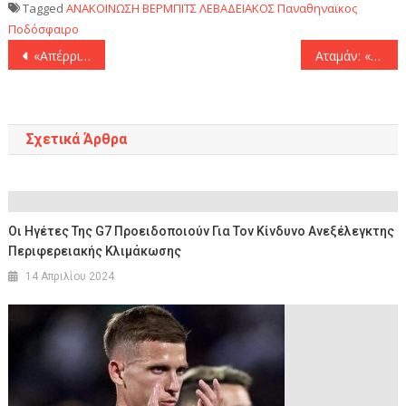
Tagged
ΑΝΑΚΟΙΝΩΣΗ
ΒΕΡΜΠΙΤΣ
ΛΕΒΑΔΕΙΑΚΟΣ
Παναθηναϊκος
Ποδόσφαιρο
Πλοήγηση
«Απέρριψε την πρόταση της Αλ Αραμπί ο Αλμέιδα γιατί συνεχίζει στην ΑΕΚ»
Αταμάν: «Αν μπορέσουμε να βρούμε παίκτη με ποιότητα και εμπειρία τότε θα κάνουμε μεταγραφή»
άρθρων
Σχετικά Άρθρα
Οι Ηγέτες Της G7 Προειδοποιούν Για Τον Κίνδυνο Ανεξέλεγκτης
Περιφερειακής Κλιμάκωσης
14 Απριλίου 2024