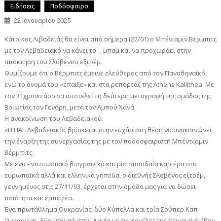
Ειδήσεις
Ποδόσφαιρο
22 Ιανουαρίου 2025
Κάτοικος Λιβαδειάς θα είναι από σήμερα (22/01) ο Μπένιαμιν Βέρμπιτς
με τον Λεβαδειακό να κάνει το… μπαμ και να προχωράει στην
απόκτηση του Σλοβένου εξτρέμ.
Θυμίζουμε ότι ο Βέρμπιτς έμεινε ελεύθερος από τον Παναθηναϊκό,
ενώ το όνομά του «έπαιξε» και στα ρεπορτάζ της Athens Kallithea. Με
τον 31χρονο άσο να αποτελεί τη δεύτερη μεταγραφή της ομάδας της
Βοιωτίας τον Γενάρη, μετά τον Αμπού Χανά.
Η ανακοίνωση του Λεβαδειακού:
«Η ΠΑΕ Λεβαδειακός βρίσκεται στην ευχάριστη θέση να ανακοινώνει
την έναρξη της συνεργασίας της με τον ποδοσφαιριστή Μπέντζαμιν
Βέρμπιτς.
Με ένα εντυπωσιακό βιογραφικό και μία σπουδαία καριέρα στα
ευρωπαϊκά αλλά και ελληνικά γήπεδα, ο διεθνής Σλοβένος εξτρέμ,
γεννημένος στις 27/11/93, έρχεται στην ομάδα μας για να δώσει
ποιότητα και εμπειρία.
Ένα πρωτάθλημα Ουκρανίας, δύο Κύπελλα και τρία Σούπερ Καπ
Ουκρανίας, δύο νταμπλ στην Δανία με τις φανέλες της Ντιναμό Κιέβου