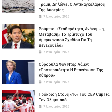
Τραμπ, Δηλώνει Ο Αντικαγκελάριος
Της Αυστρίας
7 Ιανουαρίου 2026
Ρούμπιο: «Σταθερότητα, Ανάκαμψη,
Μετάβαση» Το Τρίπτυχο Του
Αμερικανικού Σχεδίου Για Τη
Βενεζουέλα»
7 Ιανουαρίου 2026
Ούρσουλα Φον Ντερ Λάιεν:
«Προτεραιότητα Η Επανένωση Της
Κύπρου»
7 Ιανουαρίου 2026
Πρόκριση Στους «16» Του CEV Cup Για
Τον Ολυμπιακό
7 Ιανουαρίου 2026