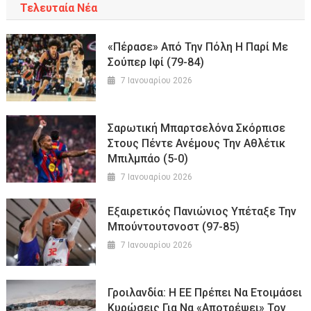
Τελευταία Νέα
«Πέρασε» Από Την Πόλη Η Παρί Με
Σούπερ Ιφί (79-84)
7 Ιανουαρίου 2026
Σαρωτική Μπαρτσελόνα Σκόρπισε
Στους Πέντε Ανέμους Την Αθλέτικ
Μπιλμπάο (5-0)
7 Ιανουαρίου 2026
Εξαιρετικός Πανιώνιος Υπέταξε Την
Μπούντουτσνοστ (97-85)
7 Ιανουαρίου 2026
Γροιλανδία: Η ΕΕ Πρέπει Να Ετοιμάσει
Κυρώσεις Για Να «αποτρέψει» Τον