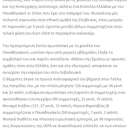
και της Κοπεγχάγης αντίστοιχα, αλλά κι ένα Κύπελλο Ελλάδας με τον
Παναθηναϊκό οι τίτλοι που έχει στο παλμαρέ του. Φυσικά και μία
πολυετή παρουσία στην εθνική ομάδα της Σλοβενίας, όπου μετράει
61 παρουσίες με 6 γκολ, έχοντας μεταξύ άλλων συμμετοχή και στην
τελική φάση του Euro 2024 το περασμένο καλοκαίρι.
Την προηγούμενη διετία αγωνίστηκε με τη φανέλα του
Παναθηναϊκού, ωστόσο πριν από μερικές εβδομάδες έληξε το
συμβόλαιό του και παρότι αποτέλεσε «Μήλον της Έριδος» γι’ αρκετές
ομάδες τόσο στην Ελλάδα, όσο και στο εξωτερικό, αποφάσισε να
συνεχίσει την καριέρα του στον Λεβαδειακό.
Ο Βέρμπιτς έκανε τα πρώτα ποδοσφαιρικά του βήματα στην Τσέλιε
της πατρίδας του, με την οποία μέτρησε 126 συμμετοχές με 36 γκολ
και 23 ασίστ, ενδιάμεσα αγωνίστηκε στη Σαμπιόν (6 συμμετοχές), ενώ
ακολούθησαν η Κοπεγχάγη (99 συμμετοχές, 22 γκολ, 15 ασίστ),
Ντιναμό Κιέβου (121, 37 γκολ, 12 ασίστ), Λέγκια Βαρσοβίας (8
συμμετοχές) και ο Παναθηναϊκός (58 συμμετοχές, 7 γκολ, 2 ασίστ).
Φυσικά διαθέτει και πλούσια ευρωπαϊκή εμπειρία, με 66 παρουσίες
στις διοργανώσεις της UEFA σε διασυλλογικό επίπεδο, εκ των οποίων