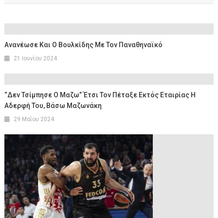
Ανανέωσε Και Ο Βουλκίδης Με Τον Παναθηναϊκό
21 Ιουνίου 2024
“Δεν Τσίμπησε Ο Μαζω” Έτσι Τον Πέταξε Εκτός Εταιρίας Η
Αδερφή Του, Βάσω Μαζωνάκη
29 Μαΐου 2024