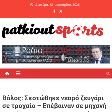
Skip
Δευτέρα, 12 Ιανουαρίου, 2026
to
content
PatKiout Sports
Ό,τι θες να μάθεις στο patkiout – Όλα τα Αθλητικά Νέα
Βόλος: Σκοτώθηκε νεαρό ζευγάρι
σε τροχαίο – Επέβαιναν σε μηχανή