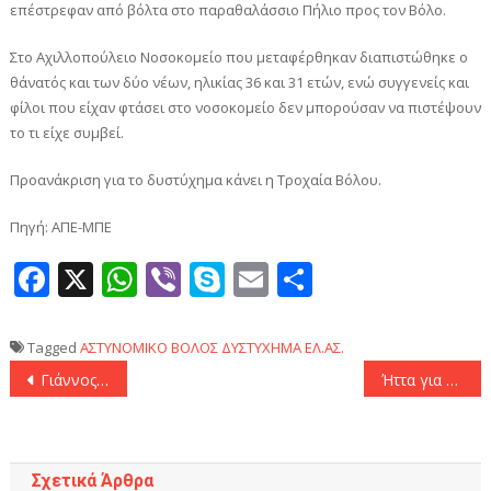
επέστρεφαν από βόλτα στο παραθαλάσσιο Πήλιο προς τον Βόλο.
Στο Αχιλλοπούλειο Νοσοκομείο που μεταφέρθηκαν διαπιστώθηκε ο
θάνατός και των δύο νέων, ηλικίας 36 και 31 ετών, ενώ συγγενείς και
φίλοι που είχαν φτάσει στο νοσοκομείο δεν μπορούσαν να πιστέψουν
το τι είχε συμβεί.
Προανάκριση για το δυστύχημα κάνει η Τροχαία Βόλου.
Πηγή: ΑΠΕ-ΜΠΕ
Facebook
X
WhatsApp
Viber
Skype
Email
Μοιραστεί
Tagged
ΑΣΤΥΝΟΜΙΚΟ
ΒΟΛΟΣ
ΔΥΣΤΥΧΗΜΑ
ΕΛ.ΑΣ.
Πλοήγηση
Γιάννος Γραμματίδης, τ. πρόεδρος ΟΣΕ: Τα 12 βήματα του «Οδικού Χάρτη» για την ολική ανάταξη του ελληνικού σιδηρόδρομου
Ήττα για την Φιορεντίνα στο «Ντιέγκο Μαραντόνα» με 2-1! Πιεσμένοι οι «Βιόλα» θα υποδεχθούν τον Παναθηναϊκό
άρθρων
Σχετικά Άρθρα