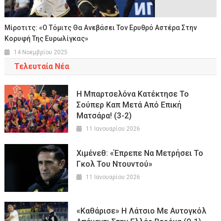
Μίροτιτς: «Ο Τόμιτς Θα Ανεβάσει Τον Ερυθρό Αστέρα Στην
Κορυφή Της Ευρωλίγκας»
14 Νοεμβρίου 2025
Τελευταία Νέα
Η Μπαρτσελόνα Κατέκτησε Το
Σούπερ Καπ Μετά Από Επική
Ματσάρα! (3-2)
11 Ιανουαρίου 2026
Χιμένεθ: «Έπρεπε Να Μετρήσει Το
Γκολ Του Ντουντού»
11 Ιανουαρίου 2026
«Καθάρισε» Η Λάτσιο Με Αυτογκόλ