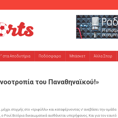
ς” στα Αποδυτήρια
Ποδόσφαιρο
Μπάσκετ
Άλλα Σπορ
 νοοτροπία του Παναθηναϊκού!»
ι μέχρι στιγμής στο «τριφύλλι» και καταφέρνοντας ν’ ανεβάσει την ομάδα
 ο Ρουί Βιτόρια δικαιωματικά αισθάνεται υπερήφανος. Και για τον εαυτό