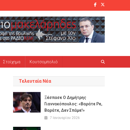
Στοίχημα
Κουτσομπολιό
Τελευταία Νέα
Ξέσπασε Ο Δημήτρης
Γιαννακόπουλος: «Βαράτε Ρε,
Βαράτε, Δεν Σπάμε!»
7 Ιανουαρίου 2026