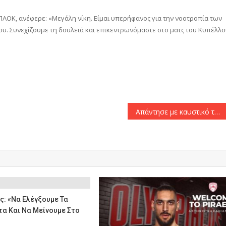
ου ΠΑΟΚ, ανέφερε: «Μεγάλη νίκη. Είμαι υπερήφανος για την νοοτροπία των
ου. Συνεχίζουμε τη δουλειά και επικεντρωνόμαστε στο ματς του Κυπέλλ
αστείτε
Απάντησε με καυστικό τρόπο στην φημολογία ο Κώστας Καραπαπάς: «Κάπου ώπα ρε παιδιά!»
: «Να Ελέγξουμε Τα
τα Και Να Μείνουμε Στο