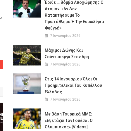
Έριξε … Βόμβα Αποχώρησης Ο
Αταμάν: «Αν Δεν
Κατακτήσουμε Το
ου
Πρωτάθλημα Ή Την Ευρωλίγκα
Φεύγω!»
7 Ιανουαρίου 2026
Μάχιμοι Δώνης Και
Σούντμπεργκ Στον Άρη
7 Ιανουαρίου 2026
Στις 14 Ιανουαρίου Όλοι Οι
Προημιτελικοί Του Κυπέλλου
Ελλάδας
7 Ιανουαρίου 2026
Με Βάση Τουρκικά ΜΜΕ:
«Εξετάζει Τον Γουέσλι Ο
Ολυμπιακός» [Videos]