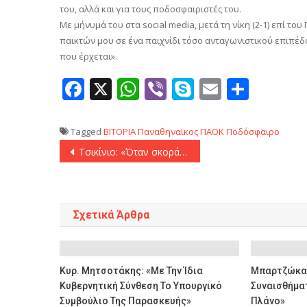
του, αλλά και για τους ποδοσφαιριστές του.
Με μήνυμά του στα social media, μετά τη νίκη (2-1) επί τ
παικτών μου σε ένα παιχνίδι τόσο ανταγωνιστικού επιπέδ
που έρχεται».
Facebook
X
WhatsApp
Viber
Skype
Email
Μοιρ
Tagged
ΒΙΤΟΡΙΑ
Παναθηναϊκος
ΠΑΟΚ
Ποδόσφαιρο
Πλοήγηση
Τσικίνιο: «Όταν σκοράρω νιώθω πολύ ωραία, μπορούσαμε περισσότερα γκολ»
άρθρων
Σχετικά Άρθρα
Κυρ. Μητσοτάκης: «Με Την Ίδια
Μπαρτζώκας
Κυβερνητική Σύνθεση Το Υπουργικό
Συναισθήμα
Συμβούλιο Της Παρασκευής»
Πλάνο»