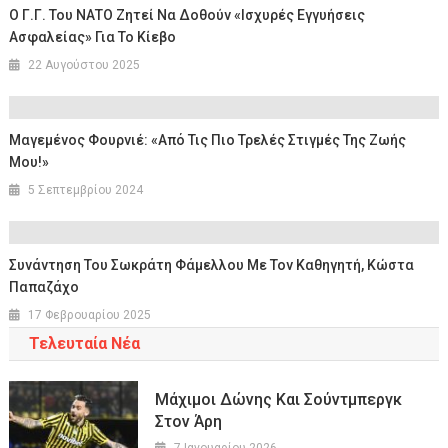
Ο Γ.Γ. Του ΝΑΤΟ Ζητεί Να Δοθούν «ισχυρές Εγγυήσεις
Ασφαλείας» Για Το Κίεβο
22 Αυγούστου 2025
Μαγεμένος Φουρνιέ: «Από Τις Πιο Τρελές Στιγμές Της Ζωής
Μου!»
5 Σεπτεμβρίου 2024
Συνάντηση Του Σωκράτη Φάμελλου Με Τον Καθηγητή, Κώστα
Παπαζάχο
17 Φεβρουαρίου 2025
Τελευταία Νέα
Μάχιμοι Δώνης Και Σούντμπεργκ
Στον Άρη