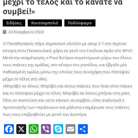
μέχρι το τέλος και το κάνατε να
συμβεί!»
Ειδήσεις
Κουτσομπολιό
Ποδόσφαιρο
24 Νοεμβρίου 2024
Ο Παναθηναϊκός πήρε σημαντικό «διπλό» με σκορ 2-1 στο Αγρίνιο
κόντρα στον Παναιτωλικό, χάρη σε γκολ του Γουίλιαν Αράο στο 90’+2′.
Μετά την αναμέτρηση, ο Ρουί Βιτόρια συγκέντρωσε γύρω του όλους
τους παίκτες της ομάδας, στο κέντρο του γηπέδου, και έβγαλε μία
παθιασμένη ομιλία, μέσω της οποίας τους συνεχάρη που πίστεψαν
μέχρι το τέλος στη νίκη.
«Μπράβο σε όλους. Μπράβο και στους παίκτες που ήταν στον πάγκο
και το πίστεψαν μέχρι το τέλος. Μπράβο σε όσους μπήκαν στο ματς.
Όλοι το πιστεύατε και να το κάνατε να συμβεί», είπε αναλυτικά ο
προπονητής των «πράσινων» και μάλιστα ενημέρωσε τους παίκτες
πως τους επιβραβεύει με ρεπό την Δευτέρα.
Facebook
X
WhatsApp
Viber
Skype
Email
Μοιραστεί