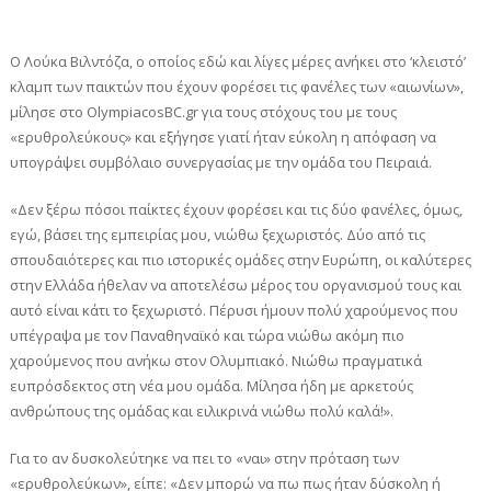
Ο Λούκα Βιλντόζα, ο οποίος εδώ και λίγες μέρες ανήκει στο ‘κλειστό’
κλαμπ των παικτών που έχουν φορέσει τις φανέλες των «αιωνίων»,
μίλησε στο OlympiacosBC.gr για τους στόχους του με τους
«ερυθρολεύκους» και εξήγησε γιατί ήταν εύκολη η απόφαση να
υπογράψει συμβόλαιο συνεργασίας με την ομάδα του Πειραιά.
«Δεν ξέρω πόσοι παίκτες έχουν φορέσει και τις δύο φανέλες, όμως,
εγώ, βάσει της εμπειρίας μου, νιώθω ξεχωριστός. Δύο από τις
σπουδαιότερες και πιο ιστορικές ομάδες στην Ευρώπη, οι καλύτερες
στην Ελλάδα ήθελαν να αποτελέσω μέρος του οργανισμού τους και
αυτό είναι κάτι το ξεχωριστό. Πέρυσι ήμουν πολύ χαρούμενος που
υπέγραψα με τον Παναθηναϊκό και τώρα νιώθω ακόμη πιο
χαρούμενος που ανήκω στον Ολυμπιακό. Νιώθω πραγματικά
ευπρόσδεκτος στη νέα μου ομάδα. Μίλησα ήδη με αρκετούς
ανθρώπους της ομάδας και ειλικρινά νιώθω πολύ καλά!».
Για το αν δυσκολεύτηκε να πει το «ναι» στην πρόταση των
«ερυθρολεύκων», είπε: «Δεν μπορώ να πω πως ήταν δύσκολη ή