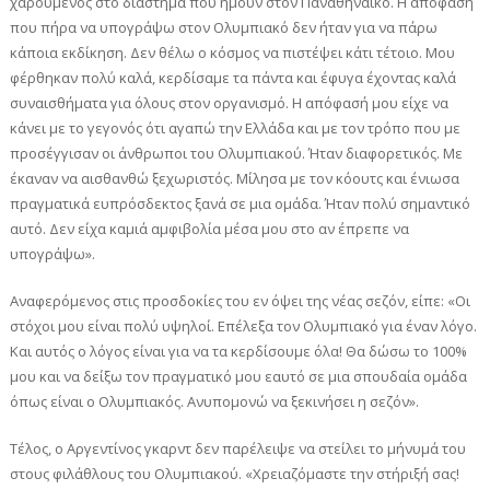
χαρούμενος στο διάστημα που ήμουν στον Παναθηναϊκό. Η απόφαση
που πήρα να υπογράψω στον Ολυμπιακό δεν ήταν για να πάρω
κάποια εκδίκηση. Δεν θέλω ο κόσμος να πιστέψει κάτι τέτοιο. Μου
φέρθηκαν πολύ καλά, κερδίσαμε τα πάντα και έφυγα έχοντας καλά
συναισθήματα για όλους στον οργανισμό. Η απόφασή μου είχε να
κάνει με το γεγονός ότι αγαπώ την Ελλάδα και με τον τρόπο που με
προσέγγισαν οι άνθρωποι του Ολυμπιακού. Ήταν διαφορετικός. Με
έκαναν να αισθανθώ ξεχωριστός. Μίλησα με τον κόουτς και ένιωσα
πραγματικά ευπρόσδεκτος ξανά σε μια ομάδα. Ήταν πολύ σημαντικό
αυτό. Δεν είχα καμιά αμφιβολία μέσα μου στο αν έπρεπε να
υπογράψω».
Αναφερόμενος στις προσδοκίες του εν όψει της νέας σεζόν, είπε: «Οι
στόχοι μου είναι πολύ υψηλοί. Επέλεξα τον Ολυμπιακό για έναν λόγο.
Και αυτός ο λόγος είναι για να τα κερδίσουμε όλα! Θα δώσω το 100%
μου και να δείξω τον πραγματικό μου εαυτό σε μια σπουδαία ομάδα
όπως είναι ο Ολυμπιακός. Ανυπομονώ να ξεκινήσει η σεζόν».
Τέλος, ο Αργεντίνος γκαρντ δεν παρέλειψε να στείλει το μήνυμά του
στους φιλάθλους του Ολυμπιακού. «Χρειαζόμαστε την στήριξή σας!