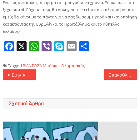
Εγώ ως αντίπαλος υπέφερα τα προηγούμενα χρόνια. Ξέρω πως είστε
ξεχωριστοί. Εύχομαι πως θα συνεχίσετε να είστε στο πλευρό μας και
εμείς θα κάνουμε τα πάντα για να σας δώσουμε χαρά και ικανοποίηση
κατακτώντας την Ευρωλίγκα, το Πρωτάθλημα και το Κύπελλο
Ελλάδος».
Facebook
X
WhatsApp
Viber
Skype
Email
Μοιραστεί
Tagged
ΒΙΛΝΤΟΖΑ
Μπάσκετ
Ολυμπιακός
Πλοήγηση
Στην Άουνγκσμπουργκ ο Στιβ Μουνιέ
Σπανούλης: «Tα παιδιά νιώθουν υπερήφανα που φορούν τη φανέλα της Εθνικής!»
άρθρων
Σχετικά Άρθρα