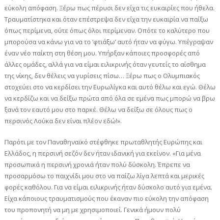
εύκολη απόφαση. Ξέρω πως πέρυσι δεν είχα τις ευκαιρίες που ήθελα.
Τραυματίστηκα και όταν επέστρεψα δεν είχα την ευκαιρία να παίξω
όπως περίμενα, ούτε όπως όλοι περίμεναν. Οπότε το καλύτερο που
μπορούσα να κάνω για να το ‘φτιάξω’ αυτό ήταν να φύγω. Υπέγραψαν
έναν νέο παίκτη στη θέση μου. Υπήρξαν κάποιες προσφορές από
άλλες ομάδες, αλλά για να είμαι ειλικρινής όταν γευτείς το αίσθημα
της νίκης, δεν θέλεις να γυρίσεις πίσω… Ξέρω πως ο Ολυμπιακός
στοχεύει στο να κερδίσει την Ευρωλίγκα και αυτό θέλω και εγώ. Θέλω
να κερδίζω και να δείξω πρώτα από όλα σε εμένα πως μπορώ να βρω
ξανά τον εαυτό μου στο παρκέ. Θέλω να δείξω σε όλους πως ο
περσινός Λούκα δεν είναι πλέον εδώ!».
Παρότι με τον Παναθηναϊκό στέφθηκε πρωταθλητής Ευρώπης και
Ελλάδος, η περσινή σεζόν δεν ήταν ιδανική για εκείνον. «Για μένα
προσωπικά η περσινή χρονιά ήταν πολύ δύσκολη. Έπρεπε να
προσαρμόσω το παιχνίδι μου στο να παίζω λίγα λεπτά και μερικές
φορές καθόλου. Για να είμαι ειλικρινής ήταν δύσκολο αυτό για εμένα.
Είχα κάποιους τραυματισμούς που έκαναν πιο εύκολη την απόφαση
του προπονητή να μη με χρησιμοποιεί. Γενικά ήμουν πολύ