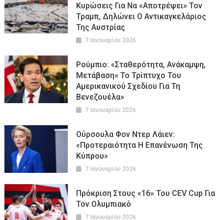
Κυρώσεις Για Να «αποτρέψει» Τον
Τραμπ, Δηλώνει Ο Αντικαγκελάριος
Της Αυστρίας
7 Ιανουαρίου 2026
Ρούμπιο: «Σταθερότητα, Ανάκαμψη,
Μετάβαση» Το Τρίπτυχο Του
Αμερικανικού Σχεδίου Για Τη
Βενεζουέλα»
7 Ιανουαρίου 2026
Ούρσουλα Φον Ντερ Λάιεν:
«Προτεραιότητα Η Επανένωση Της
Κύπρου»
7 Ιανουαρίου 2026
Πρόκριση Στους «16» Του CEV Cup Για
Τον Ολυμπιακό
7 Ιανουαρίου 2026