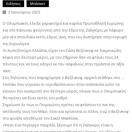
Ειδήσεις
Μπάσκετ
2 Ιανουαρίου 2025
Ο Ολυμπιακός έδειξε χαρακτήρα και καρδιά Πρωταθλητή Ευρώπης
και στο Κάουνας φεύγοντας από την έδρα της Ζαλγκίρις με λάφυρο
μία νέα σπουδαία εκτός έδρας νίκη, που τον διατήρησε στην κορυφή
της Ευρωλίγκα
Οι Κυπελλούχοι Ελλάδας είχαν τον Σάσα Βεζένκοφ σε δαιμονιώδη
κέφια στο δεύτερο μέρος, με τον 29χρονο άσο να φτάνει τους 24
πόντους και να τους οδηγεί εκ του ασφαλούς στην τεράστια σε αξία
νίκη.
Στις δηλώσεις που παραχώρησε ο Βεζένκοφ, αρχικά στάθηκε στο …
τσιπάκι που γύρισαν οι «ερυθρόλευκοι» στην ανάπαυλα ώστε να
κάνουν την ανατροπή στο δεύτερο μέρος, τόνισε πως ο Ολυμπιακός
θα πρέπει να δίνει αυτός τον ρυθμό.
Σημείωσε δε πως οι Πειραιώτες πρέπει να φτάσουν το πικ της
απόδοσής τους τον Μάιο, όταν και κρίνονται οι τίτλοι, ενώ ο Βεζένκοφ
στο φινάλε αποθέωσε τον Σακίλ ΜακΚίσικ.
«Ήταν ένα περίεργο παιχνίδι, ξέρουμε ότι η Ζαλγκιρις είναι η
καλύτερη άμυνα και η χειρότερη επίθεση της Λίγκας. Δεν ξέρω αν