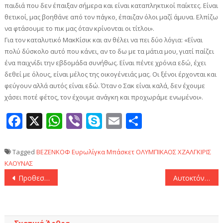
παιδιά που δεν έπαιξαν σήμερα και είναι καταπληκτικοί παίκτες. Είναι
θετικοί, μας βοηθάνε από τον πάγκο, έπαιζαν όλοι μαζί άμυνα. Ελπίζω
να φτάσουμε το πικ μας όταν κρίνονται οι τίτλοι».
Για τον καταλυτικό ΜακΚίσικ και αν θέλει να πει δύο λόγια: «Είναι
πολύ δύσκολο αυτό που κάνει, αν το δω με τα μάτια μου, γιατί παίζει
ένα παιχνίδι την εβδομάδα συνήθως. Είναι πέντε χρόνια εδώ, έχει
δεθεί με όλους, είναι μέλος της οικογένειάς μας. Οι ξένοι έρχονται και
φεύγουν αλλά αυτός είναι εδώ. Όταν ο Σακ είναι καλά, δεν έχουμε
χάσει ποτέ φέτος, τον έχουμε ανάγκη και προχωράμε ενωμένοι».
Facebook
X
WhatsApp
Viber
Skype
Email
Μοιραστεί
Tagged
ΒΕΖΕΝΚΟΦ
Ευρωλίγκα
Μπάσκετ
ΟΛΥΜΠΙΚΑΟΣ
ΧΖΑΛΓΚΙΡΙΣ
ΚΑΟΥΝΑΣ
Πλοήγηση
Προθεσμία για να απολογηθούν πήραν οι δύο συλληφθέντες για τη δολοφονία του 34χρονου
Αυτοκτόνησε ο Άρης στη Σόφια κόντρα στη Χάποελ Ιερουσαλήμ (90-85)
άρθρων