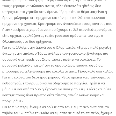
τους αφήσαμε να νιώσουν άνετα, αλλα έκαναν ότι ήθελαν, δεν
υπήρχαμε στο γήπεδο στην άμυνα. Ξέραμε ότι το θέμα μας είναι η
άμυνα, μιλήσαμε στο ημίχρονο και κάναμε το καλύτερο αμυντικά
ημίχρονο της χρονιάς. Κρατήσαμε τον Φρανσίσκο στους πόντους που
ήταν και είμαστε χαρούμενοι που έχουμε το 2/2 στον δεύτερο γύρο»,
είπε αρχικά, σχολιάζοντας τα διαφορετικά πρόσωπα που είχε ο
Ολυμπιακός στα δύο ημίχρονα.
Για το τι άλλαξε στην άμυνά του ο Ολυμπιακός: «Είχαμε πολύ μεγάλη
ένταση στην μπάλα, ο Τόμας ανέλαβε τον φρανσίσκο, βγαίναμε πιο
δυναμικά στα heads out. Στο μπάσκετ πρέπει να ρισκάρεις. Το
μοναδικό μελανό σημείο ήταν τα αμυντικά ριμπάουντ, αφού θα
μπορούμε να τελειώνουμε πιο εύκολα τα ματς. Τέλος καλό όλα καλά».
Για την εικόνα του δευτέρου μέρους: «Έτσι πρέπει να μπαίνουμε, να
καθοδηγούμε τον ρυθμό και να οδηγούμε το παιχνίδι. Πρέπει να
μάθουμε και από τα δύο ημίχρονα, να συνεχίσουμε με νίκες και ούτε
κοιτάμε ποιος είναι πρώτος ούτε τίποτα, απλώς δουλεύουμε και
προχωράμε».
Για το τι να περιμένουμε να δούμε από τον Ολυμπιακό αν πιάσει το
ταβάνι του: «Ελπίζω τον Μάιο να είμαστε σε αυτό το επίπεδο, έχουμε