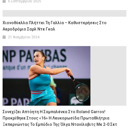
6 Σεπτεμβρίου 2025
Χιονοθύελλα Πλήττει Τη Γαλλία – Καθυστερήσεις Στο
Αεροδρόμιο Σαρλ Ντε Γκολ
21 Νοεμβρίου 2024
Συνεχίζει Απτόητη Η Σαμπαλένκα Στο Roland Garros!
Προκρίθηκε Στους «16» Η Λευκορωσίδα Πρωταθλήτρια
Ξεπερνώντας Το Εμπόδιο Της Όλγα Ντανίλοβιτς Με 2-0 Σετ