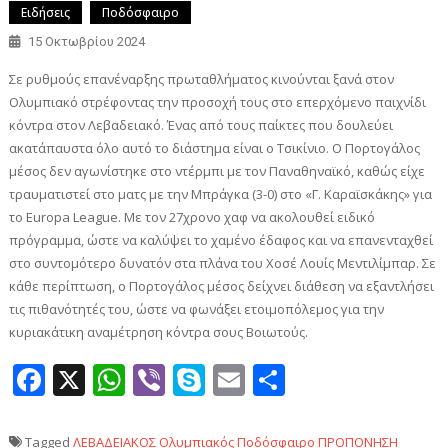
Ειδήσεις
Ποδόσφαιρο
15 Οκτωβρίου 2024
Σε ρυθμούς επανέναρξης πρωταθλήματος κινούνται ξανά στον
Ολυμπιακό στρέφοντας την προσοχή τους στο επερχόμενο παιχνίδι
κόντρα στον Λεβαδειακό. Ένας από τους παίκτες που δουλεύει
ακατάπαυστα όλο αυτό το διάστημα είναι ο Τσικίνιο. Ο Πορτογάλος
μέσος δεν αγωνίστηκε στο ντέρμπι με τον Παναθηναϊκό, καθώς είχε
τραυματιστεί στο ματς με την Μπράγκα (3-0) στο «Γ. Καραϊσκάκης» για
το Europa League. Με τον 27χρονο χαφ να ακολουθεί ειδικό
πρόγραμμα, ώστε να καλύψει το χαμένο έδαφος και να επανενταχθεί
στο συντομότερο δυνατόν στα πλάνα του Χοσέ Λουίς Μεντιλίμπαρ. Σε
κάθε περίπτωση, ο Πορτογάλος μέσος δείχνει διάθεση να εξαντλήσει
τις πιθανότητές του, ώστε να φωνάξει ετοιμοπόλεμος για την
κυριακάτικη αναμέτρηση κόντρα σους Βοιωτούς.
Facebook
X
WhatsApp
Viber
Skype
Email
Μοιραστεί
Tagged
ΛΕΒΑΔΕΙΑΚΟΣ
Ολυμπιακός
Ποδόσφαιρο
ΠΡΟΠΟΝΗΣΗ