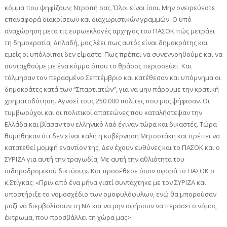
κόμμα που ψηφίζουν; Ντροπή σας. Όλοι είναι ίσοι. Μην ονειρεύεστε
επαναφορά διακρίσεων και διαχωριστικών γραμμών. Ο υπό
αναχώρηση μετά τις ευρωεκλογές αρχηγός του ΠΑΣΟΚ πώς μετράει
τη δημοκρατία; Δηλαδή, μας λέει πως αυτός είναι δημοκράτης και
εμείς οι υπόλοιποι δεν είμαστε. Πως πρέπει να συνεννοηθούμε και να
συνταχθούμε με ένα κόμμα όπου το θράσος περισσεύει. Και
τόλμησαν τον περασμένο Σεπτέμβριο και κατέθεσαν και υπόμνημα οι
δημοκράτες κατά των “Σπαρτιατών”, για να μην πάρουμε την κρατική
χρηματοδότηση. Αγνοεί τους 250.000 πολίτες που μας ψήφισαν. Οι
τυμβωρύχοι και οι πολιτικοί απατεώνες που καταλήστεψαν την
Ελλάδα και βίασαν τον ελληνικό λαό έγιναν τώρα και δικαστές. Τώρα
θυμήθηκαν ότι δεν είναι καλή η κυβέρνηση Μητσοτάκη και πρέπει να
κατατεθεί μομφή εναντίον της, Δεν έχουν ευθύνες και το ΠΑΣΟΚ και ο
ΣΥΡΙΖΑ για αυτή την τραγωδία; Με αυτή την αθλιότητα του
σιδηροδρομικού δικτύου;». Και προσέθεσε όσον αφορά το ΠΑΣΟΚ ο
κ.Στίγκας: «Πριν από ένα μήνα γιατί συντάχτηκε με τον ΣΥΡΙΖΑ και
υποστήριξε το νομοσχέδιο των ομοφυλόφυλων, ενώ θα μπορούσαν
μαζί να διεμβολίσουν τη ΝΔ και να μην αφήσουν να περάσει ο νόμος
έκτρωμα, που προσβάλλει τη χώρα μας>.