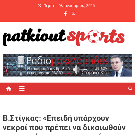
Skip
Πέμπτη, 08 Ιανουαρίου, 2026
to
content
PatKiout Sports
Ό,τι θες να μάθεις στο patkiout – Όλα τα Αθλητικά Νέα
Β.Στίγκας: «Επειδή υπάρχουν
νεκροί που πρέπει να δικαιωθούν