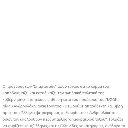
Ο πρόεδρος των “Σπαρτιατών” αφού τόνισε ότι το κόμμα του
«αποδοκιμάζει και καταδικάζει την αντιλαϊκή πολιτική της
κυβέρνησης», εξαπέλυσε επίθεση κατά του προέδρου του ΠΑΣΟΚ
Νίκου Ανδρουλάκη, αναφέροντας: «Θεωρούμε απαράδεκτη και ύβρη
προς τους Έλληνες ψηφοφόρους τη θεωρία του κ.Ανδρουλάκη και
όσων τον ακολουθούν περί ύπαρξης “δημοκρατικού τόξου”. Τολμάτε
να χωρίζετε τους Έλληνες και τις Ελληνίδες σε κατηγορίες, ανάλογα το