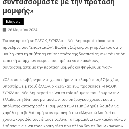
συντασσόμαστε με την πρόταση
μομφής»
Ειδήσεις
28 Μαρτίου 2024
Έντονη κριτική σε ΠΑΣΟΚ, ΣΥΡΙΖΑ και Νέα Δημοκρατία άσκησε ο
πρόεδρος των “Σπαρτιατών”, Βασίλης Στίγκας, στην ομιλία του στην
Βουλή κατά τη συζήτηση επί της πρότασης δυσπιστίας, ενώ τόνισε ότι
«επειδή υπάρχουν νεκροί, που πρέπει να δικαιωθούν,
συντασσόμαστε με την πρόταση μομφής και ψηφίζουμε “ναι”».
«Όλοι όσοι κυβέρνησαν τη χώρα πήραν στο λαιμό τους 57 ψυχές»,
υποστήριξε, μεταξύ άλλων, ο κ.Στίγκας, ενώ προσέθεσε: «ΠΑΣΟΚ,
ΣΥΡΙΖΑ και Νέα Δημοκρατία είναι τα τρία κόμματα που έσυραν την
Ελλάδα στη δίνη των μνημονίων, του υπέρογκου χρέους και της
απόλυτης καταστροφής. Η συμφορά των Τεμπών ήρθε, λοιπόν, να
χαράξει μια βαθιά τομή στον εμπαιγμό του ελληνικού λαού. Η επί
χρόνια κοροϊδία τους έπιασε ταβάνι. Τα παραμύθια των κακών λύκων
έφθασαν να είναι τόσο κραυγαλέα που πλέον δεν πείθουν κανέναν».