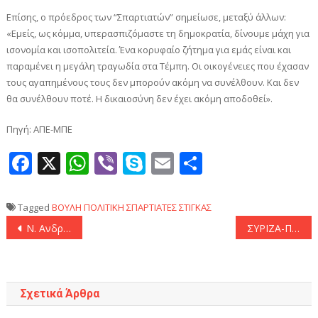
Επίσης, ο πρόεδρος των “Σπαρτιατών” σημείωσε, μεταξύ άλλων:
«Εμείς, ως κόμμα, υπερασπιζόμαστε τη δημοκρατία, δίνουμε μάχη για
ισονομία και ισοπολιτεία. Ένα κορυφαίο ζήτημα για εμάς είναι και
παραμένει η μεγάλη τραγωδία στα Τέμπη. Οι οικογένειες που έχασαν
τους αγαπημένους τους δεν μπορούν ακόμη να συνέλθουν. Και δεν
θα συνέλθουν ποτέ. Η δικαιοσύνη δεν έχει ακόμη αποδοθεί».
Πηγή: ΑΠΕ-ΜΠΕ
Facebook
X
WhatsApp
Viber
Skype
Email
Μοιραστεί
Tagged
ΒΟΥΛΗ
ΠΟΛΙΤΙΚΗ
ΣΠΑΡΤΙΑΤΕΣ
ΣΤΙΓΚΑΣ
Πλοήγηση
Ν. Ανδρουλάκης: «Ο πυρήνας της διαπλοκής και της διαφθοράς είναι στο Μέγαρο Μαξίμου»
ΣΥΡΙΖΑ-ΠΣ: «Οι παραιτήσεις των στενών συνεργατών του πρωθυπουργού επιβεβαιώνουν την διαπλοκή»
άρθρων
Σχετικά Άρθρα