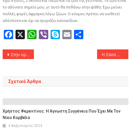
Έχω 4 γάτες, 2 σκυλιά και ταΐζω και τα ζώα της γειτονιάς. Τα ζώα είναι
το αδύνατο σημείο μου, γι’ αυτό θα πεθάνω στην ψάθα. Έχω μείνει
πολλές φορές άφραγκη λόγω ζώων. Ο κόσμος πρέπει να υιοθετεί
αδέσποτα και όχι να αγοράζει κατοικίδια».
Facebook
X
WhatsApp
Viber
Skype
Email
Μοιραστεί
Πλοήγηση
Στην οροφή του ΣΕΦ η «γαλανόλευκη» φανέλα του Νίκου Γκάλη
Η Σάσα Μπάστα αποκαλύπτει: «Δημοσιογράφος μου τράβηξε τα μαλλιά για να αντιδράσω και να φανώ τρελή»
άρθρων
Σχετικά Άρθρα
Χρήστος Φερεντίνος: Η Άγνωστη Συγγένεια Που Έχει Με Τον
Νίκο Καρβέλα
4 Φεβρουαρίου 2024