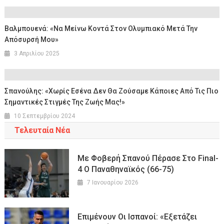
Βαλμπουενά: «Να Μείνω Κοντά Στον Ολυμπιακό Μετά Την
Απόσυρσή Μου»
3 Απριλίου 2025
Σπανούλης: «Χωρίς Εσένα Δεν Θα Ζούσαμε Κάποιες Από Τις Πιο
Σημαντικές Στιγμές Της Ζωής Μας!»
10 Σεπτεμβρίου 2024
Τελευταία Νέα
Με Φοβερή Σπανού Πέρασε Στο Final-
4 Ο Παναθηναϊκός (66-75)
7 Ιανουαρίου 2026
Επιμένουν Οι Ισπανοί: «Εξετάζει