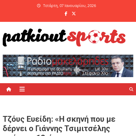
Skip
Τετάρτη, 07 Ιανουαρίου, 2026
to
content
PatKiout Sports
Ό,τι θες να μάθεις στο patkiout – Όλα τα Αθλητικά Νέα
Τζόυς Ευείδη: «Η σκηνή που με
δέρνει ο Γιάννης Τσιμιτσέλης