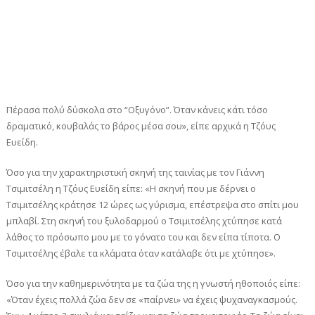
Πέρασα πολύ δύσκολα στο “Οξυγόνο”. Όταν κάνεις κάτι τόσο
δραματικό, κουβαλάς το βάρος μέσα σου», είπε αρχικά η Τζόυς
Ευείδη.
Όσο για την χαρακτηριστική σκηνή της ταινίας με τον Γιάννη
Τσιμιτσέλη η Τζόυς Ευείδη είπε: «Η σκηνή που με δέρνει ο
Τσιμιτσέλης κράτησε 12 ώρες ως γύρισμα, επέστρεψα στο σπίτι μου
μπλαβί. Στη σκηνή του ξυλοδαρμού ο Τσιμιτσέλης χτύπησε κατά
λάθος το πρόσωπο μου με το γόνατο του και δεν είπα τίποτα. Ο
Τσιμιτσέλης έβαλε τα κλάματα όταν κατάλαβε ότι με χτύπησε».
Όσο για την καθημερινότητα με τα ζώα της η γνωστή ηθοποιός είπε:
«Όταν έχεις πολλά ζώα δεν σε «παίρνει» να έχεις ψυχαναγκασμούς.