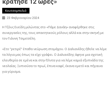
κράτησε 12 ώρες»
Κουτσομπολιό
23 Φεβρουαρίου 2024
Η Τζόυς Ευείδη μιλώντας στο «Πάμε Δανάη» αναφέρθηκε στις
συνεργασίες της, τους απαιτητικούς ρόλους αλλά και στην σκηνή με
τον Γιάννη Τσιμιτσέλη.
«Στο “ρετιρέ” έπαθα νεύρωση στομάχου. Ο Δαλιανίδης ήθελε να λέμε
τα λόγια μας όπως τα είχε γράψει. Ο Δαλιανίδης άφηνε μια σχετική
ελευθερία σε εμένα και στην Έλντα για να λέμε καμιά εξυπνάδα της
νεολαίας. Ξυπνούσα το πρωί, έπινα καφέ, έκανα εμετό και πήγαινα
για γύρισμα.