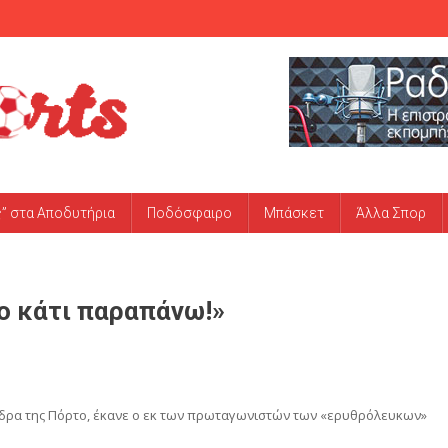
ς” στα Αποδυτήρια
Ποδόσφαιρο
Μπάσκετ
Άλλα Σπορ
το κάτι παραπάνω!»
έδρα της Πόρτο, έκανε ο εκ των πρωταγωνιστών των «ερυθρόλευκων»