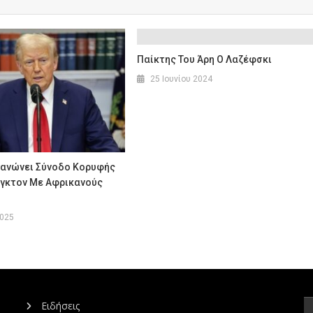
Παίκτης Του Άρη Ο Λαζέφσκι
25 Ιουνίου 2024
γανώνει Σύνοδο Κορυφής
νγκτον Με Αφρικανούς
2025
Ειδήσεις