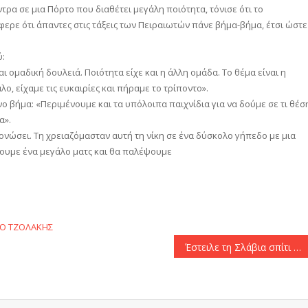
ντρα σε μια Πόρτο που διαθέτει μεγάλη ποιότητα, τόνισε ότι το
ερε ότι άπαντες στις τάξεις των Πειραιωτών πάνε βήμα-βήμα, έτσι ώστε
ύ:
ι ομαδική δουλειά. Ποιότητα είχε και η άλλη ομάδα. Το θέμα είναι η
ο, είχαμε τις ευκαιρίες και πήραμε το τρίποντο».
νο βήμα: «Περιμένουμε και τα υπόλοιπα παιχνίδια για να δούμε σε τι θέσ
α».
τονώσει. Τη χρειαζόμασταν αυτή τη νίκη σε ένα δύσκολο γήπεδο με μια
χουμε ένα μεγάλο ματς και θα παλέψουμε
αστείτε
ΤΟ
ΤΖΟΛΑΚΗΣ
Έστειλε τη Σλάβια σπίτι της και αγκάλιασε την πρόκριση ο ΠΑΟΚ!