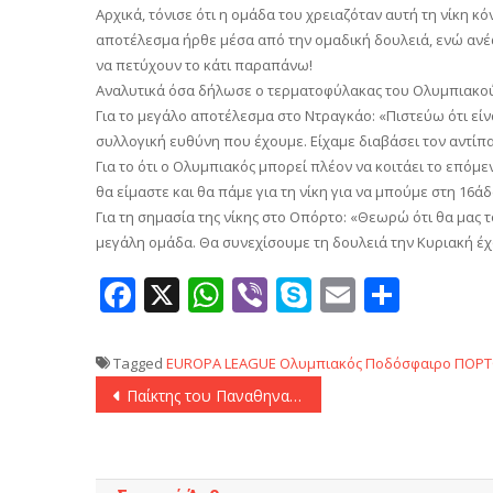
Αρχικά, τόνισε ότι η ομάδα του χρειαζόταν αυτή τη νίκη κό
αποτέλεσμα ήρθε μέσα από την ομαδική δουλειά, ενώ ανέφ
να πετύχουν το κάτι παραπάνω!
Αναλυτικά όσα δήλωσε ο τερματοφύλακας του Ολυμπιακο
Για το μεγάλο αποτέλεσμα στο Ντραγκάο: «Πιστεύω ότι είνα
συλλογική ευθύνη που έχουμε. Είχαμε διαβάσει τον αντίπαλ
Για το ότι ο Ολυμπιακός μπορεί πλέον να κοιτάει το επόμε
θα είμαστε και θα πάμε για τη νίκη για να μπούμε στη 16άδ
Για τη σημασία της νίκης στο Οπόρτο: «Θεωρώ ότι θα μας 
μεγάλη ομάδα. Θα συνεχίσουμε τη δουλειά την Κυριακή έ
Facebook
X
WhatsApp
Viber
Skype
Email
Μοιρ
Tagged
EUROPA LEAGUE
Ολυμπιακός
Ποδόσφαιρο
ΠΟΡ
Πλοήγηση
Παίκτης του Παναθηναϊκού και με την… βούλα ο Κάρολ Σφιντέρσκι!
άρθρων