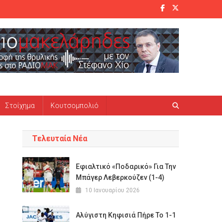
Στοίχημα
Κουτσομπολιό
Τελευταία Νέα
Εφιαλτικό «ποδαρικό» Για Την
Μπάγερ Λεβερκούζεν (1-4)
10 Ιανουαρίου 2026
Αλύγιστη Κηφισιά Πήρε Το 1-1