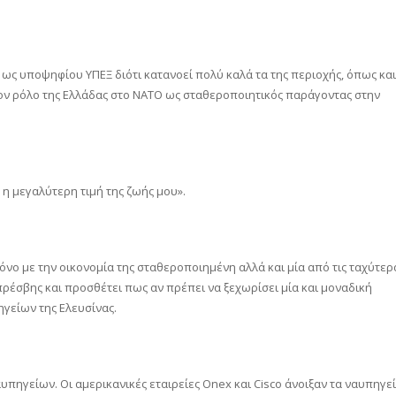
 ως υποψηφίου ΥΠΕΞ διότι κατανοεί πολύ καλά τα της περιοχής, όπως και
τον ρόλο της Ελλάδας στο ΝΑΤΟ ως σταθεροποιητικός παράγοντας στην
 η μεγαλύτερη τιμή της ζωής μου».
μόνο με την οικονομία της σταθεροποιημένη αλλά και μία από τις ταχύτερ
έσβης και προσθέτει πως αν πρέπει να ξεχωρίσει μία και μοναδική
ηγείων της Ελευσίνας.
πηγείων. Οι αμερικανικές εταιρείες Onex και Cisco άνοιξαν τα ναυπηγε