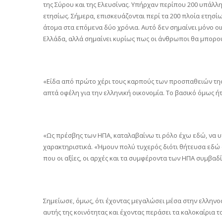
της Σύρου και της Ελευσίνας. Υπήρχαν περίπου 200 υπάλ
ετησίως. Σήμερα, επισκευάζονται περί τα 200 πλοία ετησίω
άτομα στα επόμενα δύο χρόνια. Αυτό δεν σημαίνει μόνο οικ
Ελλάδα, αλλά σημαίνει κυρίως πως οι άνθρωποι θα μπορού
«Είδα από πρώτο χέρι τους καρπούς των προσπαθειών της 
απτά οφέλη για την ελληνική οικονομία. Το βασικό όμως 
«Ως πρέσβης των ΗΠΑ, καταλαβαίνω τι ρόλο έχω εδώ, να υπ
χαρακτηριστικά. «Ήμουν πολύ τυχερός διότι θήτευσα εδώ 
που οι αξίες, οι αρχές και τα συμφέροντα των ΗΠΑ συμβαδίζ
Σημείωσε, όμως, ότι έχοντας μεγαλώσει μέσα στην ελληνο
αυτής της κοινότητας και έχοντας περάσει τα καλοκαίρια το