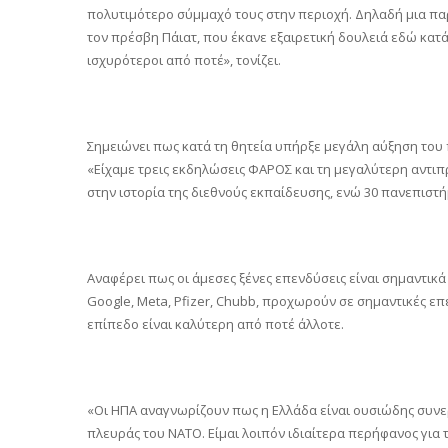
πολυτιμότερο σύμμαχό τους στην περιοχή. Δηλαδή μια π
τον πρέσβη Πάιατ, που έκανε εξαιρετική δουλειά εδώ κατά 
ισχυρότεροι από ποτέ», τονίζει.
Σημειώνει πως κατά τη θητεία υπήρξε μεγάλη αύξηση το
«Είχαμε τρεις εκδηλώσεις ΦΑΡΟΣ και τη μεγαλύτερη αντι
στην ιστορία της διεθνούς εκπαίδευσης, ενώ 30 πανεπισ
Αναφέρει πως οι άμεσες ξένες επενδύσεις είναι σημαντικά
Google, Μeta, Pfizer, Chubb, προχωρούν σε σημαντικές ε
επίπεδο είναι καλύτερη από ποτέ άλλοτε.
«Οι ΗΠΑ αναγνωρίζουν πως η Ελλάδα είναι ουσιώδης συνε
πλευράς του ΝΑΤΟ. Είμαι λοιπόν ιδιαίτερα περήφανος για 