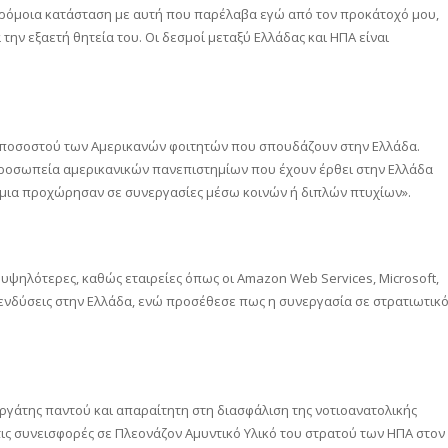
αρόμοια κατάσταση με αυτή που παρέλαβα εγώ από τον προκάτοχό μου,
την εξαετή θητεία του. Οι δεσμοί μεταξύ Ελλάδας και ΗΠΑ είναι
υ ποσοστού των Αμερικανών φοιτητών που σπουδάζουν στην Ελλάδα.
προσωπεία αμερικανικών πανεπιστημίων που έχουν έρθει στην Ελλάδα
τήμια προχώρησαν σε συνεργασίες μέσω κοινών ή διπλών πτυχίων».
 υψηλότερες, καθώς εταιρείες όπως οι Amazon Web Services, Microsoft,
πενδύσεις στην Ελλάδα, ενώ προσέθεσε πως η συνεργασία σε στρατιωτικ
ργάτης παντού και απαραίτητη στη διασφάλιση της νοτιοανατολικής
τις συνεισφορές σε Πλεονάζον Αμυντικό Υλικό του στρατού των ΗΠΑ στον