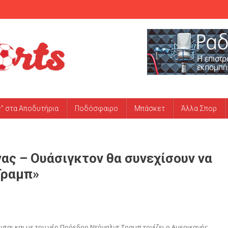
ς” στα Αποδυτήρια
Ποδόσφαιρο
Μπάσκετ
Άλλα Σπορ
νας – Ουάσιγκτον θα συνεχίσουν να
Τραμπ»
νται και με τον νέο Πρόεδρο Ντόναλντ Τραμπ τονίζει ο Αμερικανός