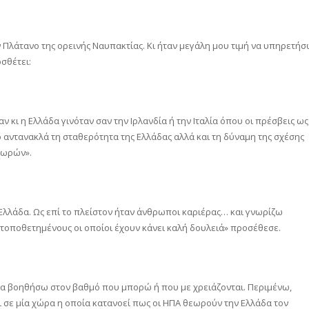
ν Πλάτανο της ορεινής Ναυπακτίας. Κι ήταν μεγάλη μου τιμή να υπηρετή
σθέτει:
κι η Ελλάδα γινόταν σαν την Ιρλανδία ή την Ιταλία όπου οι πρέσβεις ως
ο αντανακλά τη σταθερότητα της Ελλάδας αλλά και τη δύναμη της σχέσης
χωρών».
Ελλάδα. Ως επί το πλείστον ήταν άνθρωποι καριέρας… και γνωρίζω
 τοποθετημένους οι οποίοι έχουν κάνει καλή δουλειά» προσέθεσε.
 να βοηθήσω στον βαθμό που μπορώ ή που με χρειάζονται. Περιμένω,
ει σε μία χώρα η οποία κατανοεί πως οι ΗΠΑ θεωρούν την Ελλάδα τον