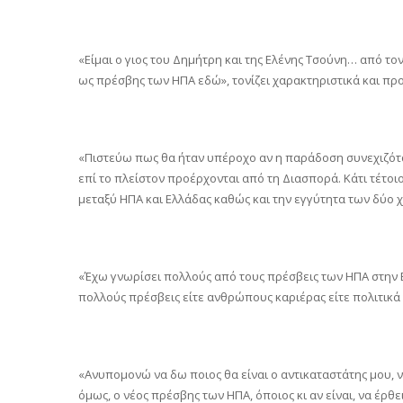
«Είμαι ο γιος του Δημήτρη και της Ελένης Τσούνη… από το
ως πρέσβης των ΗΠΑ εδώ», τονίζει χαρακτηριστικά και προ
«Πιστεύω πως θα ήταν υπέροχο αν η παράδοση συνεχιζόταν 
επί το πλείστον προέρχονται από τη Διασπορά. Κάτι τέτοι
μεταξύ ΗΠΑ και Ελλάδας καθώς και την εγγύτητα των δύο 
«Έχω γνωρίσει πολλούς από τους πρέσβεις των ΗΠΑ στην 
πολλούς πρέσβεις είτε ανθρώπους καριέρας είτε πολιτικά
«Ανυπομονώ να δω ποιος θα είναι ο αντικαταστάτης μου,
όμως, ο νέος πρέσβης των ΗΠΑ, όποιος κι αν είναι, να έρθ