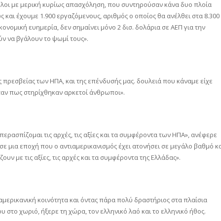
ληλοι με μερική κυρίως απασχόληση, που συντηρούσαν κάνα δυο πλοία
ς και έχουμε 1.900 εργαζόμενους, αριθμός ο οποίος θα ανέλθει στα 8.300
ονομική ευημερία, δεν σημαίνει μόνο 2 δισ. δολάρια σε ΑΕΠ για την
ν να βγάλουν το ψωμί τους».
πρεσβείας των ΗΠΑ, και της επένδυσής μας. δουλειά που κάναμε είχε
ήταν πως στηρίχθηκαν αρκετοί άνθρωποι».
ερασπίζομαι τις αρχές, τις αξίες και τα συμφέροντα των ΗΠΑ», ανέφερε
σε μια εποχή που ο αντιαμερικανισμός έχει ατονήσει σε μεγάλο βαθμό κ
ουν με τις αξίες, τις αρχές και τα συμφέροντα της Ελλάδας».
αμερικανική κοινότητα και όντας πάρα πολύ δραστήριος στα πλαίσια
υ στο χωριό, ήξερε τη χώρα, τον ελληνικό λαό και το ελληνικό ήθος.