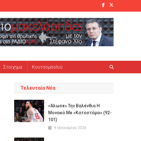
Στοίχημα
Κουτσομπολιό
Τελευταία Νέα
«Άλωσε» Την Βαλένθια Η
Μονακό Με «κατοστάρα» (92-
101)
9 Ιανουαρίου 2026