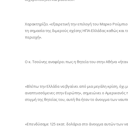
Χαρακτηρίζει «εξαιρετική την επιλογή του Μαρκο Ρούμπιο
τη σημασία της διμερούς σχέσης ΗΠΑ-Ελλάδας καθώς και 
περιοχή».
Ο κ. Τσούνης αναφέρει πως η θητεία του στην Αθήνα «ήταν
«Βλέπω την Ελλάδα να βγαίνει από μια μεγάλη κρίση, όχι 
αναπτυσσόμενες στην Ευρώπη», σημειώνει ο Αμερικανός πρ
στιγμή της θητείας του, αυτή θα ήταν το άνοιγμα των ναυπ
«Επενδύσαμε 125 εκατ. δολάρια στο άνοιγμα αυτών των ναυ