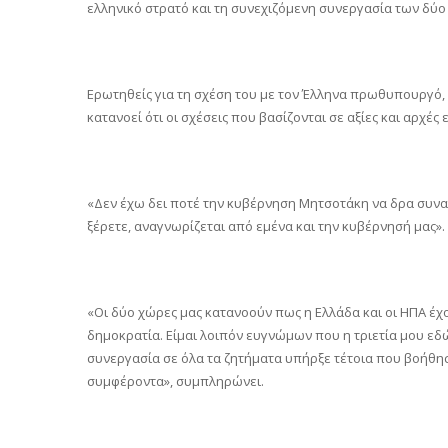
ελληνικό στρατό και τη συνεχιζόμενη συνεργασία των δύο
Ερωτηθείς για τη σχέση του με τον Έλληνα πρωθυπουργό,
κατανοεί ότι οι σχέσεις που βασίζονται σε αξίες και αρχές 
«Δεν έχω δει ποτέ την κυβέρνηση Μητσοτάκη να δρα συναλλ
ξέρετε, αναγνωρίζεται από εμένα και την κυβέρνησή μας».
«Οι δύο χώρες μας κατανοούν πως η Ελλάδα και οι ΗΠΑ έ
δημοκρατία. Είμαι λοιπόν ευγνώμων που η τριετία μου εδ
συνεργασία σε όλα τα ζητήματα υπήρξε τέτοια που βοήθησε 
συμφέροντα», συμπληρώνει.