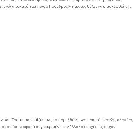
s, ενώ αποκαλύπτει πως ο Προέδρος Μπάιντεν θέλει να επισκεφθεί την
έδρου Τραμπ μα νομίζω πως το παρελθόν είναι αρκετά ακριβής οδηγός»,
ία του όσον αφορά συγκεκριμένα την Ελλάδα οι σχέσεις «είχαν