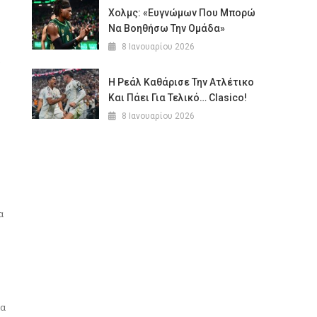
Χολμς: «Ευγνώμων Που Μπορώ
Να Βοηθήσω Την Ομάδα»
8 Ιανουαρίου 2026
Η Ρεάλ Καθάρισε Την Ατλέτικο
Και Πάει Για Τελικό… Clasico!
8 Ιανουαρίου 2026
α
ία