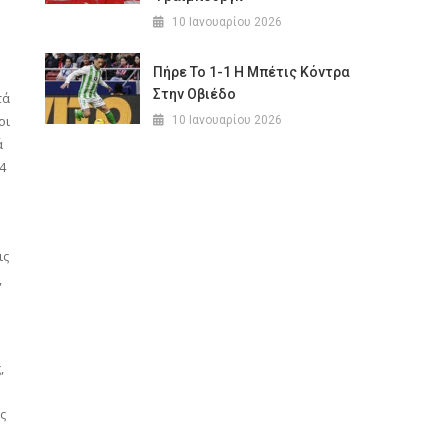
10 Ιανουαρίου 2026
Πήρε Το 1-1 Η Μπέτις Κόντρα
Στην Οβιέδο
τά
οι
10 Ιανουαρίου 2026
ά
4
ις
,
,
ς