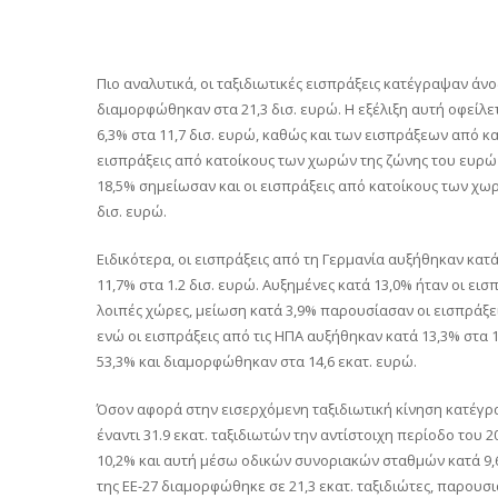
Πιο αναλυτικά, οι ταξιδιωτικές εισπράξεις κατέγραψαν άνο
διαμορφώθηκαν στα 21,3 δισ. ευρώ. Η εξέλιξη αυτή οφείλ
6,3% στα 11,7 δισ. ευρώ, καθώς και των εισπράξεων από κ
εισπράξεις από κατοίκους των χωρών της ζώνης του ευρώ 
18,5% σημείωσαν και οι εισπράξεις από κατοίκους των χωρ
δισ. ευρώ.
Ειδικότερα, οι εισπράξεις από τη Γερμανία αυξήθηκαν κατά
11,7% στα 1.2 δισ. ευρώ. Αυξημένες κατά 13,0% ήταν οι εισ
λοιπές χώρες, μείωση κατά 3,9% παρουσίασαν οι εισπράξει
ενώ οι εισπράξεις από τις ΗΠΑ αυξήθηκαν κατά 13,3% στα 
53,3% και διαμορφώθηκαν στα 14,6 εκατ. ευρώ.
Όσον αφορά στην εισερχόμενη ταξιδιωτική κίνηση κατέγρα
έναντι 31.9 εκατ. ταξιδιωτών την αντίστοιχη περίοδο του 
10,2% και αυτή μέσω οδικών συνοριακών σταθμών κατά 9,6
της ΕΕ-27 διαμορφώθηκε σε 21,3 εκατ. ταξιδιώτες, παρουσ