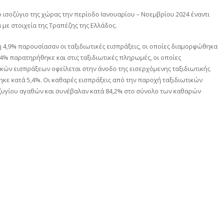
ό ισοζύγιο της χώρας την περίοδο Ιανουαρίου – Νοεμβρίου 2024 έναντι
 με στοιχεία της Τραπέζης της Ελλάδος.
 ή 4,9% παρουσίασαν οι ταξιδιωτικές εισπράξεις, οι οποίες διαμορφώθηκα
3,4% παρατηρήθηκε και στις ταξιδιωτικές πληρωμές, οι οποίες
ικών εισπράξεων οφείλεται στην άνοδο της εισερχόμενης ταξιδιωτικής
ηκε κατά 5,4%. Οι καθαρές εισπράξεις από την παροχή ταξιδιωτικών
οζυγίου αγαθών και συνέβαλαν κατά 84,2% στο σύνολο των καθαρών