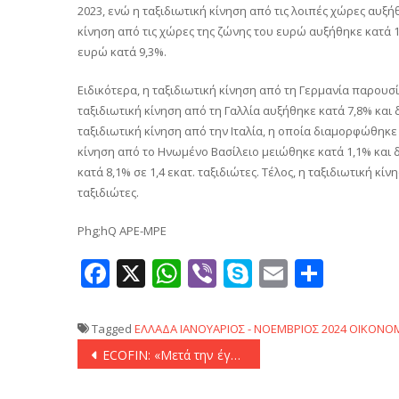
2023, ενώ η ταξιδιωτική κίνηση από τις λοιπές χώρες αυξήθ
κίνηση από τις χώρες της ζώνης του ευρώ αυξήθηκε κατά 11
ευρώ κατά 9,3%.
Ειδικότερα, η ταξιδιωτική κίνηση από τη Γερμανία παρουσί
ταξιδιωτική κίνηση από τη Γαλλία αυξήθηκε κατά 7,8% και 
ταξιδιωτική κίνηση από την Ιταλία, η οποία διαμορφώθηκε σ
κίνηση από το Ηνωμένο Βασίλειο μειώθηκε κατά 1,1% και δ
κατά 8,1% σε 1,4 εκατ. ταξιδιώτες. Τέλος, η ταξιδιωτική κ
ταξιδιώτες.
Phg;hQ APE-MPE
Facebook
X
WhatsApp
Viber
Skype
Email
Μοιρ
Tagged
ΕΛΛΑΔΑ
ΙΑΝΟΥΑΡΙΟΣ - ΝΟΕΜΒΡΙΟΣ 2024
ΟΙΚΟΝΟΜ
Πλοήγηση
ECOFIN: «Μετά την έγκριση της αναθεώρησης του Ταμείου Ανάκαμψης η απορρόφηση θα φτάσει 64%»
άρθρων