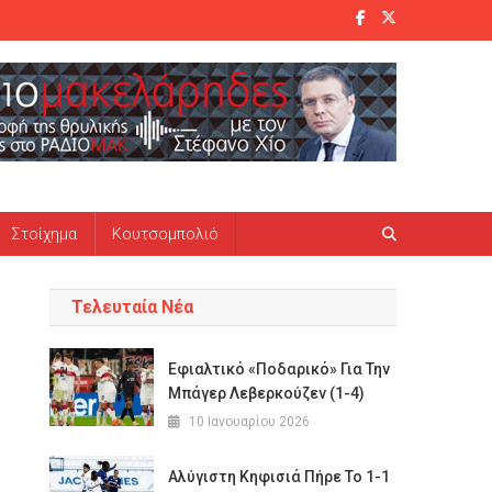
Στοίχημα
Κουτσομπολιό
Τελευταία Νέα
Εφιαλτικό «ποδαρικό» Για Την
Μπάγερ Λεβερκούζεν (1-4)
10 Ιανουαρίου 2026
Αλύγιστη Κηφισιά Πήρε Το 1-1