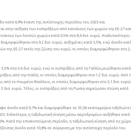
δο κατά 4,9% έναντι της αντίστοιχης περιόδου του 2023 και
εται στην αύξηση των εισπράξεων από κατοίκους των χωρών της ΕΕ-27 κα
ατοίκους των λοιπών χωρών κατά 0,5% στα 8,4 δισ. ευρώ. Αναλυτικότερα, 
διαμορφώθηκαν στα 9.2 δισ. ευρώ, αυξημένες κατά 3,5%, ενώ άνοδο κατ
ών της ΕΕ-27 εκτός της ζώνης του ευρώ, οι οποίες διαμορφώθηκαν στα 2,
 3,5% στα 3.6 δισ. ευρώ, ενώ οι εισπράξεις από τη Γαλλία μειώθηκαν κατά
πράξεις από την Ιταλία, οι οποίες διαμορφώθηκαν στα 1.2 δισ. ευρώ. Από τ
ς από το Ηνωμένο Βασίλειο, οι οποίες διαμορφώθηκαν στα 3,1 δισ. ευρώ
1.5 δισ. ευρώ. Τέλος, οι εισπράξεις από τη Ρωσία σημείωσαν πτώση κατά
ψε άνοδο κατά 9,7% και διαμορφώθηκε σε 35,06 εκατομμύρια ταξιδιώτες
2023. Ειδικότερα, η ταξιδιωτική κίνηση μέσω αεροδρομίων αυξήθηκε κατά
%. Κατά την επισκοπούμενη περίοδο, η ταξιδιωτική κίνηση από τις χώρε
ιάζοντας άνοδο κατά 10,8% σε σύγκριση με την αντίστοιχη περίοδο του