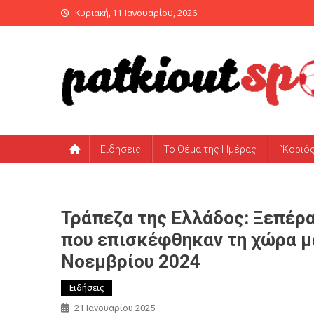
Skip
Κυριακή, 11 Ιανουαρίου, 2026
to
content
PatKiout Sports
Ό,τι θες να μάθεις στο patkiout – Όλα τα Αθλητικά Νέα
Ειδήσεις
Το Θέμα της Ημέρας
“Κοριό
Τράπεζα της Ελλάδος: Ξεπέρα
που επισκέφθηκαν τη χώρα μ
Νοεμβρίου 2024
Ειδήσεις
21 Ιανουαρίου 2025