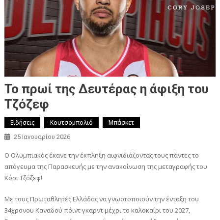
Το πρωί της Δευτέρας η άφιξη του
Τζόζεφ
Ειδήσεις
Κουτσομπολιό
Μπάσκετ
25 Ιανουαρίου 2026
Ο Ολυμπιακός έκανε την έκπληξη αιφνιδιάζοντας τους πάντες το
απόγευμα της Παρασκευής με την ανακοίνωση της μεταγραφής του
Κόρι Τζόζεφ!
Με τους Πρωταθλητές Ελλάδας να γνωστοποιούν την ένταξη του
34χρονου Καναδού πόιντ γκαρντ μέχρι το καλοκαίρι του 2027,