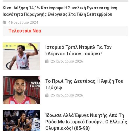
Κίνα: Αύξηση 14,1% Κατέγραψε Η Συνολική Εγκατεστημένη
Ικανότητα Παραγωγής Ενέργειας Στα Τέλη Σεπτεμβρίου
4 Νοεμβρίου 2024
Τελευταία Νέα
Ιστορικό Τριπλ Νταμπλ Για Τον
«αέρινο» Τάισον Γουόρντ!
25 Ιανουαρίου 2026
Το Πρωί Της Δευτέρας Η Άφιξη Του
Τζόζεφ
25 Ιανουαρίου 2026
Ίδρωσε Αλλά Έφυγε Νικητής Από Τη
Ρόδο Με Ιστορικό Γουόρντ Ο Ελλιπής
Ολυμπιακός! (85-98)