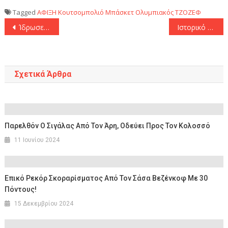
Tagged
ΑΦΙΞΗ
Κουτσομπολιό
Μπάσκετ
Ολυμπιακός
ΤΖΟΖΕΦ
Πλοήγηση
Ίδρωσε αλλά έφυγε νικητής από τη Ρόδο με ιστορικό Γουόρντ ο ελλιπής Ολυμπιακός! (85-98)
Ιστορικό τριπλ νταμπλ για τον «αέρινο» Τάισον Γουόρντ!
άρθρων
Σχετικά Άρθρα
Παρελθόν Ο Σιγάλας Από Τον Άρη, Οδεύει Προς Τον Κολοσσό
11 Ιουνίου 2024
Επικό Ρεκόρ Σκοραρίσματος Από Τον Σάσα Bεζένκοφ Με 30
Πόντους!
15 Δεκεμβρίου 2024