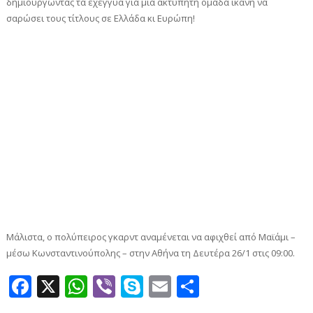
δημιουργώντας τα εχέγγυα για μία ακτύπητη ομάδα ικανή να
σαρώσει τους τίτλους σε Ελλάδα κι Ευρώπη!
Μάλιστα, ο πολύπειρος γκαρντ αναμένεται να αφιχθεί από Μαϊάμι –
μέσω Κωνσταντινούπολης – στην Αθήνα τη Δευτέρα 26/1 στις 09:00.
Facebook
X
WhatsApp
Viber
Skype
Email
Μοιραστεί