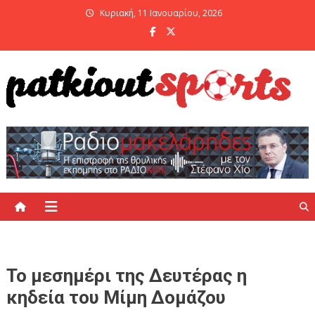
Skip
Κυριακή, 11 Ιανουαρίου, 2026
to
content
PatKiout Sports
Ό,τι θες να μάθεις στο patkiout – Όλα τα Αθλητικά Νέα
Το μεσημέρι της Δευτέρας η
κηδεία του Μίμη Δομάζου