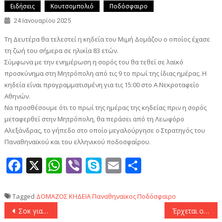
Ειδήσεις
Κουτσομπολιό
Ποδόσφαιρο
24 Ιανουαρίου 2025
Τη Δευτέρα θα τελεστεί η κηδεία του Μιμή Δομάζου ο οποίος έχασε
τη ζωή του σήμερα σε ηλικία 83 ετών.
Σύμφωνα με την ενημέρωση η σορός του θα τεθεί σε λαϊκό
προσκύνημα στη Μητρόπολη από τις 9 το πρωί της ίδιας ημέρας. Η
κηδεία είναι προγραμματισμένη για τις 15:00 στο Α Νεκροταφείο
Αθηνών.
Να προσθέσουμε ότι το πρωί της ημέρας της κηδείας πριν η σορός
μεταφερθεί στην Μητρόπολη, θα περάσει από τη Λεωφόρο
Αλεξάνδρας, το γήπεδο στο οποίο μεγαλούργησε ο Στρατηγός του
Παναθηναϊκού και του ελληνικού ποδoσφαίρου.
Facebook
X
WhatsApp
Viber
Skype
Email
Μοιραστεί
Tagged
ΔΟΜΑΖΟΣ
ΚΗΔΕΙΑ
Παναθηναϊκος
Ποδόσφαιρο
Πλοήγηση
Σοκ για το ελληνικό ποδόσφαιρο! «Έσβησε» ο Μίμης Δομάζος στα 83 του χρόνια
Έρχεται ο Αντρέ Όρτα για τον Ολυμπιακό!