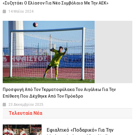
«Συζητάει Ο Ελίασον Για Νέο Συμβόλαιο Με Την ΑΕΚ»
14 Μαΐου 2024
Προσφυγή Από Τον Τερματοφύλακα Του Αιγάλεω Για Την
Επίθεση Που Δέχθηκε Από Τον Πρόεδρο
23 Δεκεμβρίου 2025
Τελευταία Νέα
Εφιαλτικό «ποδαρικό» Για Την