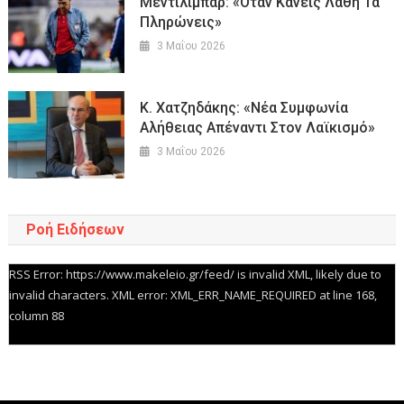
Μεντιλίμπαρ: «Όταν Κάνεις Λάθη Τα
Πληρώνεις»
3 Μαΐου 2026
Κ. Χατζηδάκης: «Νέα Συμφωνία
Αλήθειας Απέναντι Στον Λαϊκισμό»
3 Μαΐου 2026
Ροή Ειδήσεων
RSS Error: https://www.makeleio.gr/feed/ is invalid XML, likely due to
invalid characters. XML error: XML_ERR_NAME_REQUIRED at line 168,
column 88