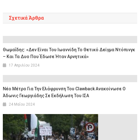
Σχετικά Άρθρα
Θωμαΐδης: «Δεν Είναι Του Ιωαννίδη Το Θετικό Δείγμα Ντόπινγκ
– Και Τα Δυο Που Έδωσε Ήταν Αρνητικά»
17 Απριλίου 2024
Νέο Μέτρο Για Την Ελάφρυνση Του Clawback Ανακοίνωσε Ο
Άδωνις Γεωργιάδης Σε Εκδήλωση Του ΙΣΑ
24 Μαΐου 2024